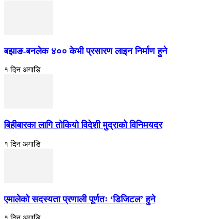
बझाङ-बनलेक ४०० केभी प्रसारण लाइन निर्माण हुने
१ दिन अगाडि
बिहीबारका लागि तोकियो विदेशी मुद्राको विनिमयदर
१ दिन अगाडि
एमालेको सदस्यता प्रणाली पूर्णतः ‘डिजिटल’ हुने
१ दिन अगाडि