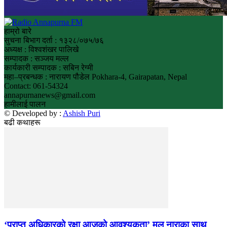
हाम्रो बारे
सुचना बिभाग दर्ता : १३२८/०७५/७६
अध्यक्ष : विश्वशंखर पालिखे
सम्पादक : सञ्जय मल्ल
कार्यकारी सम्पादक : सबिन रेग्मी
महा–प्रबन्धक : नारायण पौडेल Pokhara-4, Gairapatan, Nepal
Contact: 061-54324
annapurnanews@gmail.com
हामीलाई पालन
© Developed by :
Ashish Puri
बढी कथाहरू
‘प्राप्त अधिकारको रक्षा आजको आवश्यकता’ मूल नाराका साथ