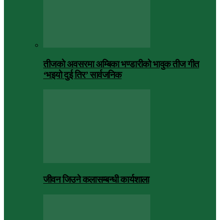
तीजको अवसरमा अम्बिका भण्डारीको भावुक तीज गीत
‘भइयो दुई तिर’ सार्वजनिक
जीवन जिउने कलासम्बन्धी कार्यशाला