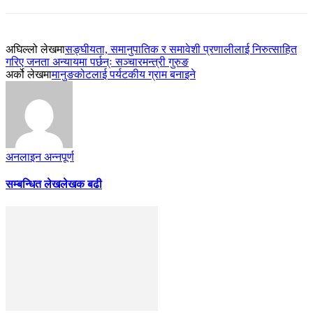
अघिल्लो लेखमा
सङ्घीयता, समानुपातिक र समावेशी प्रणालीलाई निरुत्साहित
गरिए जनता अन्यायमा पर्छन्ः सञ्चारमन्त्री गुरुङ
अर्को लेखमा
मानुङकोटलाई पर्यटकीय ग्राम बनाइने
अनलाइन अन्नपूर्ण
सम्बन्धित लेख
लेखक बढी