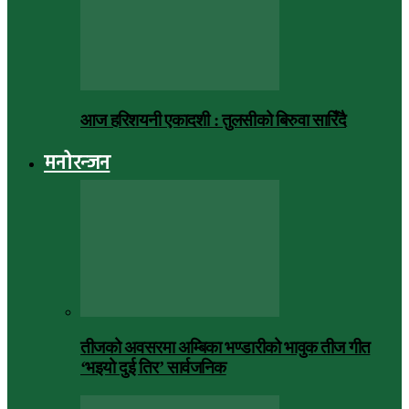
आज हरिशयनी एकादशी : तुलसीको बिरुवा सारिँदै
मनोरन्जन
तीजको अवसरमा अम्बिका भण्डारीको भावुक तीज गीत
‘भइयो दुई तिर’ सार्वजनिक