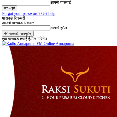
आफ्नो पासवर्ड
Forgot your password? Get help
पासवर्ड रिकभरी
आफ्नो पासवर्ड रिकभर
आफ्नो इमेल
एक पासवर्ड तपाईं ई-मेल गरिनेछ।
Online Annapurna