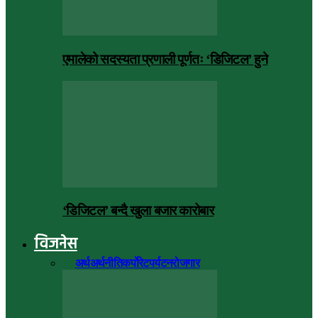
एमालेको सदस्यता प्रणाली पूर्णतः ‘डिजिटल’ हुने
‘डिजिटल’ बन्दै खुला बजार कारोबार
विजनेस
सबै
अर्थ
अर्थनीति
कर्पोरेट
पर्यटन
रोजगार