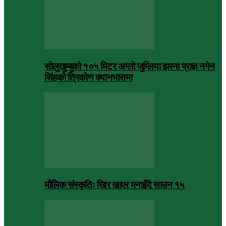
सोलुखुम्बुको १०५ मिटर अग्लो जुम्लिया झरना प्राज्ञ नगेन
सिंहको त्रिकोण क्यानभासमा
मौलिक संस्कृतिः खिर खाएर मनाइँदै साउन १५