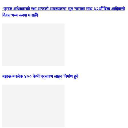
‘प्राप्त अधिकारको रक्षा आजको आवश्यकता’ मूल नाराका साथ ३२औँ विश्व आदिवासी
दिवस भव्य रूपमा मनाइँदै
बझाङ-बनलेक ४०० केभी प्रसारण लाइन निर्माण हुने