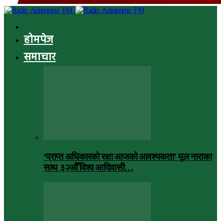
होमपेज
समाचार
‘प्राप्त अधिकारको रक्षा आजको आवश्यकता’ मूल नाराका
साथ ३२औँ विश्व आदिवासी…