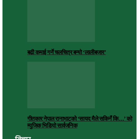
बढी कमाई गर्ने चलचित्र बन्यो ‘लालीबजार’
गीतकार नेपाल रानाभाटको ‘सायद मैले सकिनँ कि…’ को
म्युजिक भिडियो सार्वजनिक