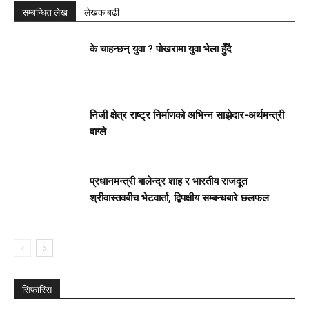
सम्बन्धित लेख
लेखक बढी
के चाहन्छन् युवा ? पाेखरामा युवा भेला हुँदै
निजी क्षेत्र राष्ट्र निर्माणको अभिन्न साझेदार-अर्थमन्त्री
वाग्ले
प्रधानमन्त्री बालेन्द्र शाह र भारतीय राजदूत
श्रीवास्तवबीच भेटवार्ता, द्विपक्षीय सम्बन्धबारे छलफल
सिफारिस