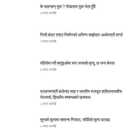
के चाहन्छन् युवा ? पाेखरामा युवा भेला हुँदै
४ घण्टा अगाडि
निजी क्षेत्र राष्ट्र निर्माणको अभिन्न साझेदार-अर्थमन्त्री वाग्ले
५ घण्टा अगाडि
पहिरोमा परी बागुइओमा चार जनाको मृत्यु, छ जना बेपत्ता
६ घण्टा अगाडि
प्रधानमन्त्री बालेन्द्र शाह र भारतीय राजदूत श्रीवास्तवबीच
भेटवार्ता, द्विपक्षीय सम्बन्धबारे छलफल
८ घण्टा अगाडि
सुनको मूल्यमा सामान्य गिरावट, चाँदीको मूल्य घटबढ
८ घण्टा अगाडि