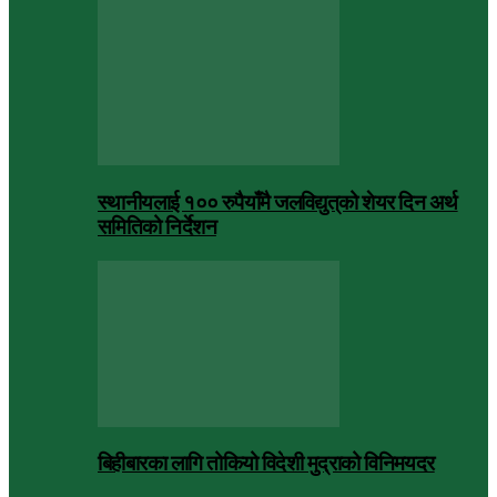
स्थानीयलाई १०० रुपैयाँमै जलविद्युत्‌को शेयर दिन अर्थ
समितिको निर्देशन
बिहीबारका लागि तोकियो विदेशी मुद्राको विनिमयदर