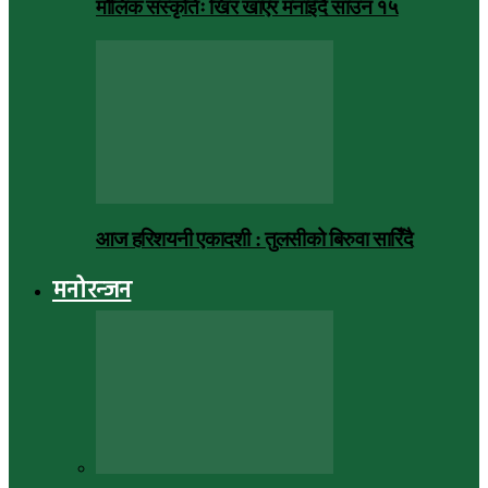
मौलिक संस्कृतिः खिर खाएर मनाइँदै साउन १५
आज हरिशयनी एकादशी : तुलसीको बिरुवा सारिँदै
मनोरन्जन