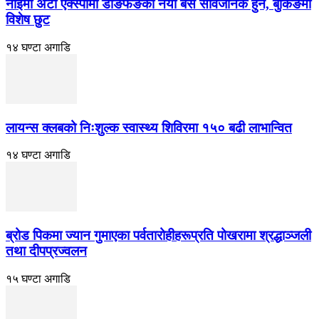
नाईमा अटो एक्स्पोमा डोङफेङका नयाँ बस सार्वजनिक हुने, बुकिङमा
विशेष छुट
१४ घण्टा अगाडि
लायन्स क्लबको निःशुल्क स्वास्थ्य शिविरमा १५० बढी लाभान्वित
१४ घण्टा अगाडि
ब्रोड पिकमा ज्यान गुमाएका पर्वतारोहीहरूप्रति पोखरामा श्रद्धाञ्जली
तथा दीपप्रज्वलन
१५ घण्टा अगाडि