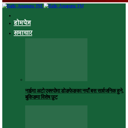
होमपेज
समाचार
नाईमा अटो एक्स्पोमा डोङफेङका नयाँ बस सार्वजनिक हुने,
बुकिङमा विशेष छुट