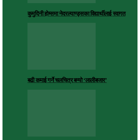
कुमुदिनी होम्समा नेदरल्याण्ड्सका विद्यार्थीलाई स्वागत
बढी कमाई गर्ने चलचित्र बन्यो ‘लालीबजार’