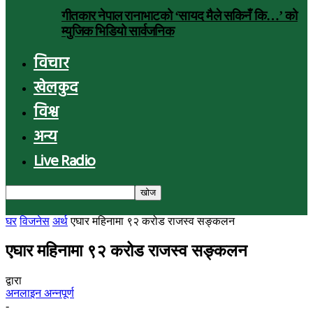
गीतकार नेपाल रानाभाटको ‘सायद मैले सकिनँ कि…’ को
म्युजिक भिडियो सार्वजनिक
विचार
खेलकुद
विश्व
अन्य
Live Radio
घर
विजनेस
अर्थ
एघार महिनामा ९२ करोड राजस्व सङ्कलन
एघार महिनामा ९२ करोड राजस्व सङ्कलन
द्वारा
अनलाइन अन्नपूर्ण
-