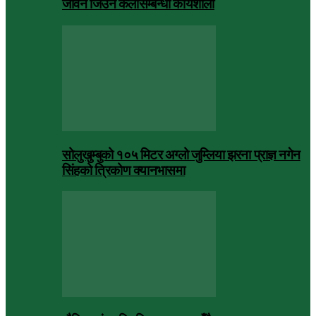
जीवन जिउने कलासम्बन्धी कार्यशाला
सोलुखुम्बुको १०५ मिटर अग्लो जुम्लिया झरना प्राज्ञ नगेन
सिंहको त्रिकोण क्यानभासमा