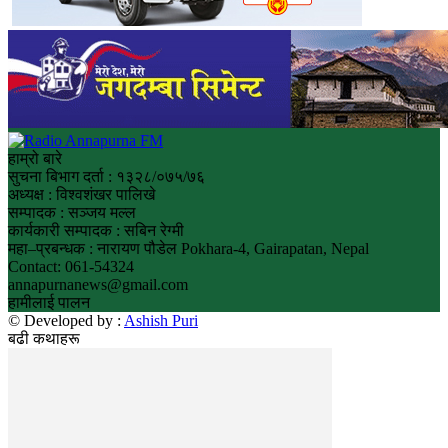
हाम्रो बारे
सुचना बिभाग दर्ता : १३२८/०७५/७६
अध्यक्ष : विश्वशंखर पालिखे
सम्पादक : सञ्जय मल्ल
कार्यकारी सम्पादक : सबिन रेग्मी
महा–प्रबन्धक : नारायण पौडेल Pokhara-4, Gairapatan, Nepal
Contact: 061-54324
annapurnanews@gmail.com
हामीलाई पालन
© Developed by :
Ashish Puri
बढी कथाहरू