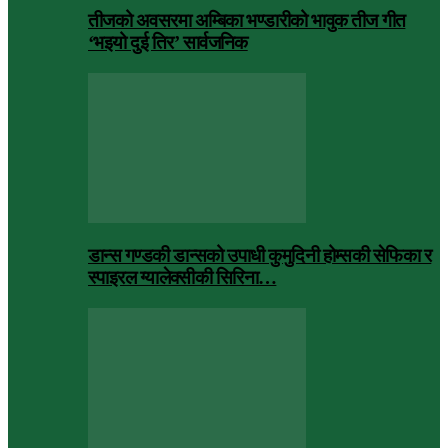
तीजको अवसरमा अम्बिका भण्डारीको भावुक तीज गीत
‘भइयो दुई तिर’ सार्वजनिक
डान्स गण्डकी डान्सको उपाधी कुमुदिनी होम्सकी सेफिका र
स्पाइरल ग्यालेक्सीकी सिरिना…