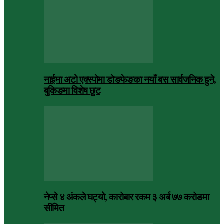
नाईमा अटो एक्स्पोमा डोङफेङका नयाँ बस सार्वजनिक हुने,
बुकिङमा विशेष छुट
नेप्से ४ अंकले घट्यो, कारोबार रकम ३ अर्ब ७७ करोडमा
सीमित