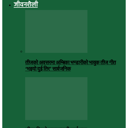
जीवनशैली
तीजको अवसरमा अम्बिका भण्डारीको भावुक तीज गीत
‘भइयो दुई तिर’ सार्वजनिक