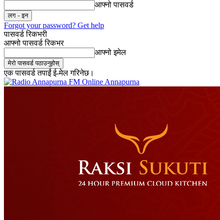
आफ्नो पासवर्ड
Forgot your password? Get help
पासवर्ड रिकभरी
आफ्नो पासवर्ड रिकभर
आफ्नो इमेल
एक पासवर्ड तपाईं ई-मेल गरिनेछ।
Online Annapurna