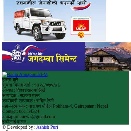
हाम्रो बारे
सुचना बिभाग दर्ता : १३२८/०७५/७६
अध्यक्ष : विश्वशंखर पालिखे
सम्पादक : सञ्जय मल्ल
कार्यकारी सम्पादक : सबिन रेग्मी
महा–प्रबन्धक : नारायण पौडेल Pokhara-4, Gairapatan, Nepal
Contact: 061-54324
annapurnanews@gmail.com
हामीलाई पालन
© Developed by :
Ashish Puri