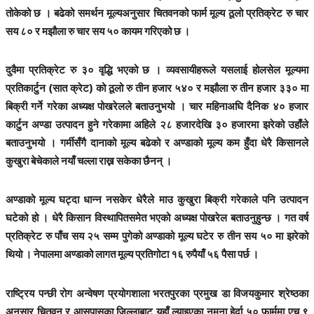
तोकेको छ । बढेको समर्थन मूल्यअनुसार चितवनको फार्म मूल्य ठूलो प्रतिक्रेट रु चार
सय ८० र मझौला रु चार सय ५० कायम गरिएको छ ।
दुवैमा प्रतिक्रेट रु ३० वृद्धि भएको छ । व्यवसायीहरूले यसलाई होलसेल मूल्यमा
प्रतिकार्टुन (सात क्रेट) को ठूलो रु तीन हजार ५४० र मझौला रु तीन हजार ३३० मा
बिक्री गर्ने गरेका अध्यक्ष पोखरेलले बताउनुभयो । चार महिनाअघि दैनिक ४० हजार
कार्टुन अण्डा उत्पादन हुने गरेकामा अहिले २८ हजारदेखि ३० हजारमा झरेको उहाँले
बताउनुभयो । गर्मीसँगै दानाको मूल्य बढेको र अण्डाको मूल्य कम हुँदा धेरै किसानले
कुखुरा बेचेकाले नयाँ चल्ला राख्न सकेका छैनन् ।
अण्डाको मूल्य घट्दा धान्न नसकेर धेरैले माउ कुखुरा बिक्री गरेकाले पनि उत्पादन
घटेको हो । धेरै किसान विस्थापितसमेत भएको अध्यक्ष पोखरेल बताउनुहुन्छ । गत वर्ष
प्रतिक्रेट रु पाँच सय २५ सम्म पुगेको अण्डाको मूल्य घटेर रु तीन सय ५० मा झरेको
थियो । नेपालमा अण्डाको लागत मूल्य प्रतिगोटा १६ रुपैयाँ ५६ पैसा पर्छ ।
राष्ट्रिय पन्छी रोग अन्वेषण प्रयोगशाला भरतपुरका प्रमुख डा विजयकुमार श्रेष्ठका
अनुसार चितवन र आसपासका जिल्लाबाट यहाँ ल्याइएका नमूना हेर्दा ५० फार्ममा एच ९