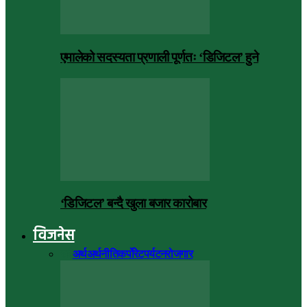
एमालेको सदस्यता प्रणाली पूर्णतः ‘डिजिटल’ हुने
‘डिजिटल’ बन्दै खुला बजार कारोबार
विजनेस
सबै
अर्थ
अर्थनीति
कर्पोरेट
पर्यटन
रोजगार