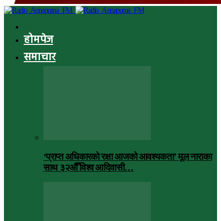
होमपेज
समाचार
‘प्राप्त अधिकारको रक्षा आजको आवश्यकता’ मूल नाराका
साथ ३२औँ विश्व आदिवासी…