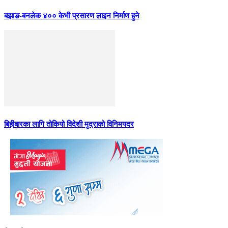
बझाङ-बनलेक ४०० केभी प्रसारण लाइन निर्माण हुने
बिहीबारका लागि तोकियो विदेशी मुद्राको विनिमयदर