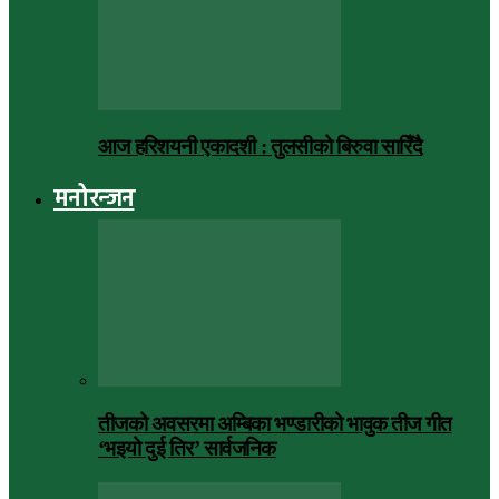
आज हरिशयनी एकादशी : तुलसीको बिरुवा सारिँदै
मनोरन्जन
तीजको अवसरमा अम्बिका भण्डारीको भावुक तीज गीत
‘भइयो दुई तिर’ सार्वजनिक