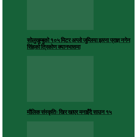
सोलुखुम्बुको १०५ मिटर अग्लो जुम्लिया झरना प्राज्ञ नगेन
सिंहको त्रिकोण क्यानभासमा
मौलिक संस्कृतिः खिर खाएर मनाइँदै साउन १५