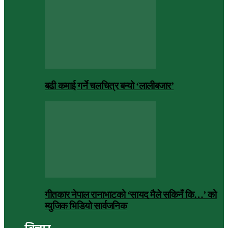
बढी कमाई गर्ने चलचित्र बन्यो ‘लालीबजार’
गीतकार नेपाल रानाभाटको ‘सायद मैले सकिनँ कि…’ को
म्युजिक भिडियो सार्वजनिक