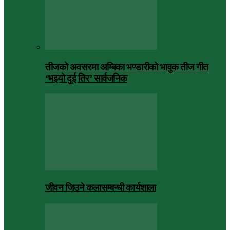
तीजको अवसरमा अम्बिका भण्डारीको भावुक तीज गीत
‘भइयो दुई तिर’ सार्वजनिक
जीवन जिउने कलासम्बन्धी कार्यशाला