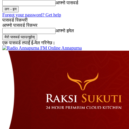
आफ्नो पासवर्ड
Forgot your password? Get help
पासवर्ड रिकभरी
आफ्नो पासवर्ड रिकभर
आफ्नो इमेल
एक पासवर्ड तपाईं ई-मेल गरिनेछ।
Online Annapurna