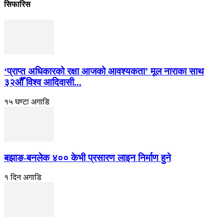
सिफारिस
‘प्राप्त अधिकारको रक्षा आजको आवश्यकता’ मूल नाराका साथ
३२औँ विश्व आदिवासी...
१५ घण्टा अगाडि
बझाङ-बनलेक ४०० केभी प्रसारण लाइन निर्माण हुने
१ दिन अगाडि