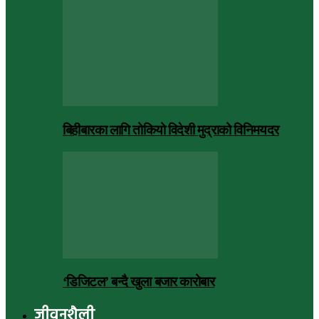
बिहीबारका लागि तोकियो विदेशी मुद्राको विनिमयदर
‘डिजिटल’ बन्दै खुला बजार कारोबार
जीवनशैली