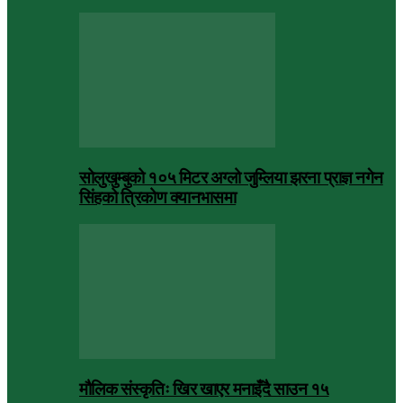
सोलुखुम्बुको १०५ मिटर अग्लो जुम्लिया झरना प्राज्ञ नगेन
सिंहको त्रिकोण क्यानभासमा
मौलिक संस्कृतिः खिर खाएर मनाइँदै साउन १५