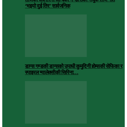
‘भइयो दुई तिर’ सार्वजनिक
डान्स गण्डकी डान्सको उपाधी कुमुदिनी होम्सकी सेफिका र
स्पाइरल ग्यालेक्सीकी सिरिना…