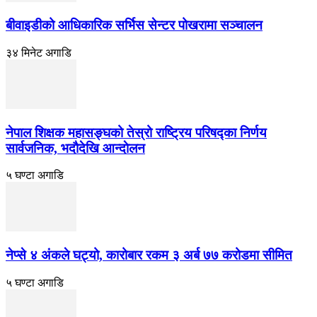
बीवाइडीको आधिकारिक सर्भिस सेन्टर पोखरामा सञ्चालन
३४ मिनेट अगाडि
नेपाल शिक्षक महासङ्घको तेस्रो राष्ट्रिय परिषद्का निर्णय
सार्वजनिक, भदाैदेखि आन्दाेलन
५ घण्टा अगाडि
नेप्से ४ अंकले घट्यो, कारोबार रकम ३ अर्ब ७७ करोडमा सीमित
५ घण्टा अगाडि