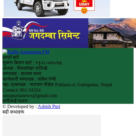
हाम्रो बारे
सुचना बिभाग दर्ता : १३२८/०७५/७६
अध्यक्ष : विश्वशंखर पालिखे
सम्पादक : सञ्जय मल्ल
कार्यकारी सम्पादक : सबिन रेग्मी
महा–प्रबन्धक : नारायण पौडेल Pokhara-4, Gairapatan, Nepal
Contact: 061-54324
annapurnanews@gmail.com
हामीलाई पालन
© Developed by :
Ashish Puri
बढी कथाहरू