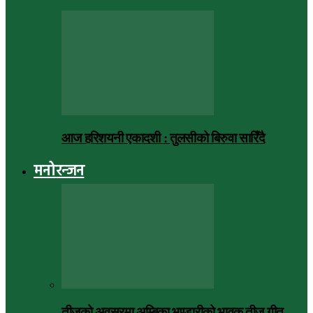
आज हरिशयनी एकादशी : तुलसीको बिरुवा सारिँदै
मनोरन्जन
तीजको अवसरमा अम्बिका भण्डारीको भावुक तीज गीत