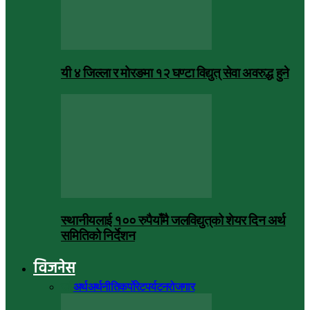
यी ४ जिल्ला र मोरङमा १२ घण्टा विद्युत् सेवा अवरुद्ध हुने
स्थानीयलाई १०० रुपैयाँमै जलविद्युत्‌को शेयर दिन अर्थ
समितिको निर्देशन
विजनेस
सबै
अर्थ
अर्थनीति
कर्पोरेट
पर्यटन
रोजगार