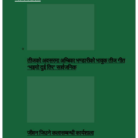
तीजको अवसरमा अम्बिका भण्डारीको भावुक तीज गीत
‘भइयो दुई तिर’ सार्वजनिक
जीवन जिउने कलासम्बन्धी कार्यशाला