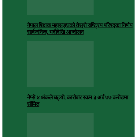
नेपाल शिक्षक महासङ्घको तेस्रो राष्ट्रिय परिषद्का निर्णय
सार्वजनिक, भदाैदेखि आन्दाेलन
नेप्से ४ अंकले घट्यो, कारोबार रकम ३ अर्ब ७७ करोडमा
सीमित