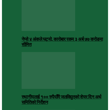
नेप्से ४ अंकले घट्यो, कारोबार रकम ३ अर्ब ७७ करोडमा
सीमित
स्थानीयलाई १०० रुपैयाँमै जलविद्युत्‌को शेयर दिन अर्थ
समितिको निर्देशन