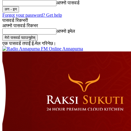
आफ्नो पासवर्ड
Forgot your password? Get help
पासवर्ड रिकभरी
आफ्नो पासवर्ड रिकभर
आफ्नो इमेल
एक पासवर्ड तपाईं ई-मेल गरिनेछ।
Online Annapurna