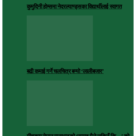
कुमुदिनी होम्समा नेदरल्याण्ड्सका विद्यार्थीलाई स्वागत
बढी कमाई गर्ने चलचित्र बन्यो ‘लालीबजार’