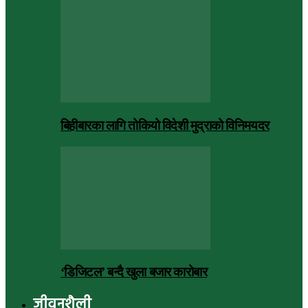
बिहीबारका लागि तोकियो विदेशी मुद्राको विनिमयदर
‘डिजिटल’ बन्दै खुला बजार कारोबार
जीवनशैली