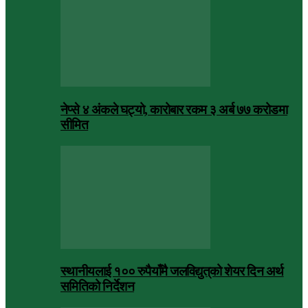
नेप्से ४ अंकले घट्यो, कारोबार रकम ३ अर्ब ७७ करोडमा
सीमित
स्थानीयलाई १०० रुपैयाँमै जलविद्युत्‌को शेयर दिन अर्थ
समितिको निर्देशन