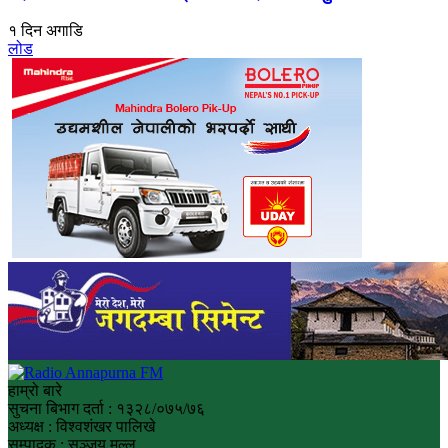
१ दिन अगाडि
लोड
हाम्रो बारे
सुचना बिभाग दर्ता : १३२८/०७५/७६
अध्यक्ष : विश्वशंखर पालिखे
सम्पादक : सञ्जय मल्ल