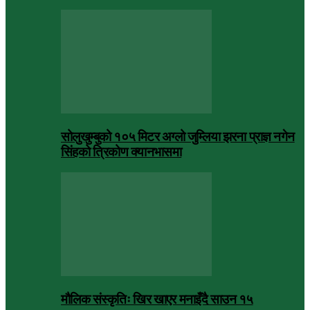
सोलुखुम्बुको १०५ मिटर अग्लो जुम्लिया झरना प्राज्ञ नगेन
सिंहको त्रिकोण क्यानभासमा
मौलिक संस्कृतिः खिर खाएर मनाइँदै साउन १५