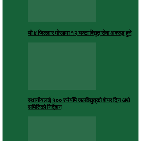
यी ४ जिल्ला र मोरङमा १२ घण्टा विद्युत् सेवा अवरुद्ध हुने
स्थानीयलाई १०० रुपैयाँमै जलविद्युत्‌को शेयर दिन अर्थ
समितिको निर्देशन