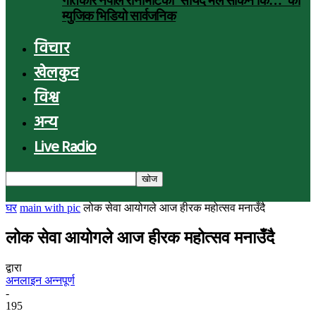
गीतकार नेपाल रानाभाटको ‘सायद मैले सकिनँ कि…’ को
म्युजिक भिडियो सार्वजनिक
विचार
खेलकुद
विश्व
अन्य
Live Radio
घर
main with pic
लोक सेवा आयोगले आज हीरक महोत्सव मनाउँदै
लोक सेवा आयोगले आज हीरक महोत्सव मनाउँदै
द्वारा
अनलाइन अन्नपूर्ण
-
195