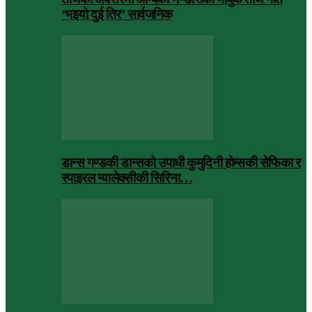
‘भइयो दुई तिर’ सार्वजनिक
डान्स गण्डकी डान्सको उपाधी कुमुदिनी होम्सकी सेफिका र
स्पाइरल ग्यालेक्सीकी सिरिना…