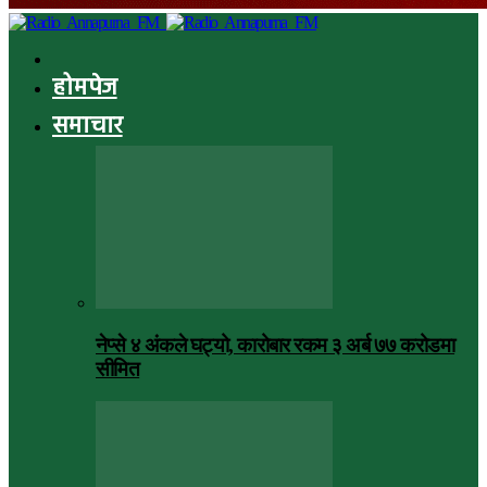
होमपेज
समाचार
नेप्से ४ अंकले घट्यो, कारोबार रकम ३ अर्ब ७७ करोडमा
सीमित