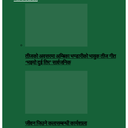
तीजको अवसरमा अम्बिका भण्डारीको भावुक तीज गीत
‘भइयो दुई तिर’ सार्वजनिक
जीवन जिउने कलासम्बन्धी कार्यशाला