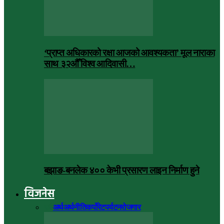
‘प्राप्त अधिकारको रक्षा आजको आवश्यकता’ मूल नाराका
साथ ३२औँ विश्व आदिवासी…
बझाङ-बनलेक ४०० केभी प्रसारण लाइन निर्माण हुने
विजनेस
सबै
अर्थ
अर्थनीति
कर्पोरेट
पर्यटन
रोजगार