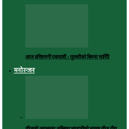
आज हरिशयनी एकादशी : तुलसीको बिरुवा सारिँदै
मनोरन्जन
तीजको अवसरमा अम्बिका भण्डारीको भावुक तीज गीत