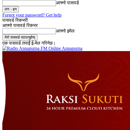
आफ्नो पासवर्ड
Forgot your password? Get help
पासवर्ड रिकभरी
आफ्नो पासवर्ड रिकभर
आफ्नो इमेल
एक पासवर्ड तपाईं ई-मेल गरिनेछ।
Online Annapurna