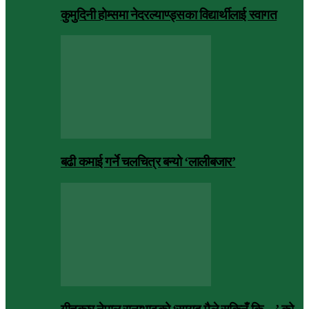
कुमुदिनी होम्समा नेदरल्याण्ड्सका विद्यार्थीलाई स्वागत
बढी कमाई गर्ने चलचित्र बन्यो ‘लालीबजार’