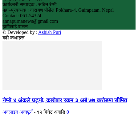
कार्यकारी सम्पादक : सबिन रेग्मी
महा–प्रबन्धक : नारायण पौडेल Pokhara-4, Gairapatan, Nepal
Contact: 061-54324
annapurnanews@gmail.com
हामीलाई पालन
© Developed by :
Ashish Puri
बढी कथाहरू
नेप्से ४ अंकले घट्यो, कारोबार रकम ३ अर्ब ७७ करोडमा सीमित
अनलाइन अन्नपूर्ण
-
१२ मिनेट अगाडि
0