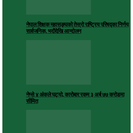
नेपाल शिक्षक महासङ्घको तेस्रो राष्ट्रिय परिषद्का निर्णय
सार्वजनिक, भदाैदेखि आन्दाेलन
नेप्से ४ अंकले घट्यो, कारोबार रकम ३ अर्ब ७७ करोडमा
सीमित