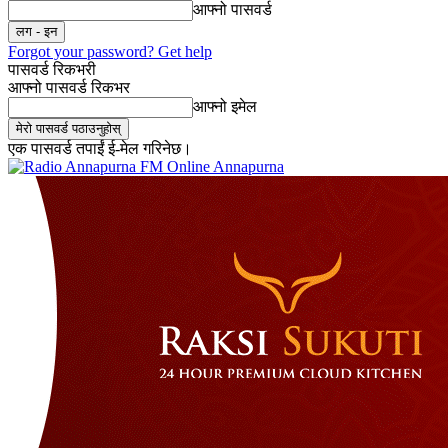
आफ्नो पासवर्ड
Forgot your password? Get help
पासवर्ड रिकभरी
आफ्नो पासवर्ड रिकभर
आफ्नो इमेल
एक पासवर्ड तपाईं ई-मेल गरिनेछ।
Online Annapurna