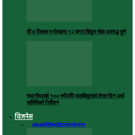
यी ४ जिल्ला र मोरङमा १२ घण्टा विद्युत् सेवा अवरुद्ध हुने
स्थानीयलाई १०० रुपैयाँमै जलविद्युत्‌को शेयर दिन अर्थ
समितिको निर्देशन
विजनेस
सबै
अर्थ
अर्थनीति
कर्पोरेट
पर्यटन
रोजगार