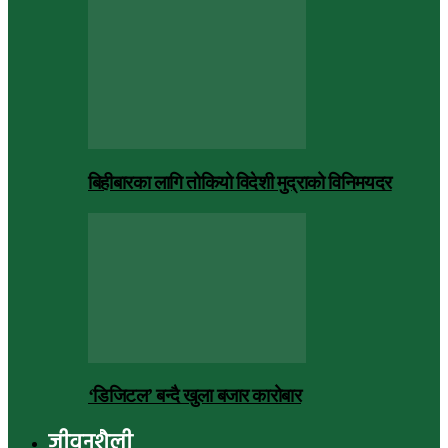
बिहीबारका लागि तोकियो विदेशी मुद्राको विनिमयदर
‘डिजिटल’ बन्दै खुला बजार कारोबार
जीवनशैली