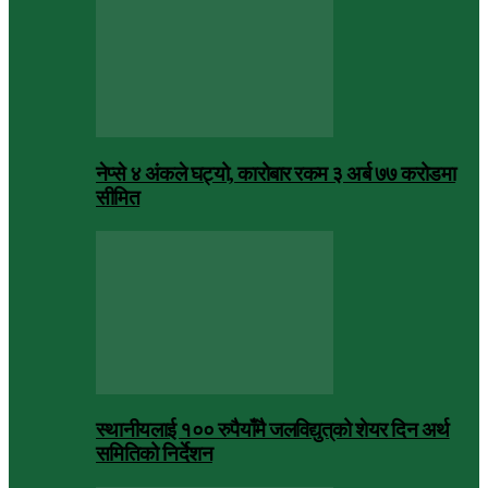
नेप्से ४ अंकले घट्यो, कारोबार रकम ३ अर्ब ७७ करोडमा
सीमित
स्थानीयलाई १०० रुपैयाँमै जलविद्युत्‌को शेयर दिन अर्थ
समितिको निर्देशन