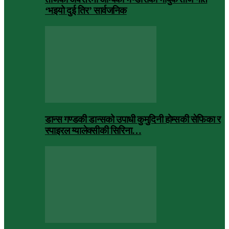
‘भइयो दुई तिर’ सार्वजनिक
डान्स गण्डकी डान्सको उपाधी कुमुदिनी होम्सकी सेफिका र
स्पाइरल ग्यालेक्सीकी सिरिना…