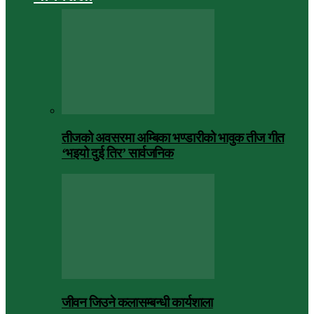
तीजको अवसरमा अम्बिका भण्डारीको भावुक तीज गीत
‘भइयो दुई तिर’ सार्वजनिक
जीवन जिउने कलासम्बन्धी कार्यशाला