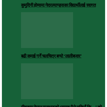
कुमुदिनी होम्समा नेदरल्याण्ड्सका विद्यार्थीलाई स्वागत
बढी कमाई गर्ने चलचित्र बन्यो ‘लालीबजार’