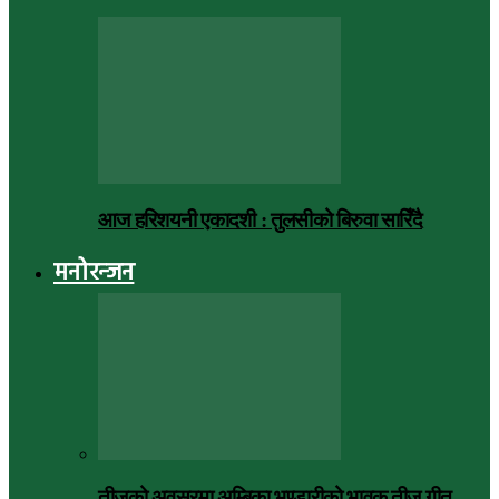
आज हरिशयनी एकादशी : तुलसीको बिरुवा सारिँदै
मनोरन्जन
तीजको अवसरमा अम्बिका भण्डारीको भावुक तीज गीत