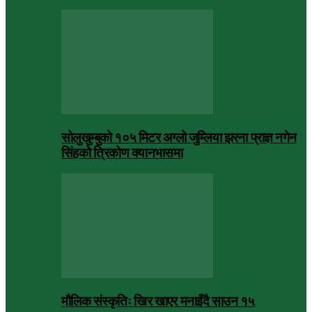
सोलुखुम्बुको १०५ मिटर अग्लो जुम्लिया झरना प्राज्ञ नगेन
सिंहको त्रिकोण क्यानभासमा
मौलिक संस्कृतिः खिर खाएर मनाइँदै साउन १५