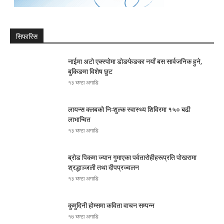
सिफारिस
नाईमा अटो एक्स्पोमा डोङफेङका नयाँ बस सार्वजनिक हुने,
बुकिङमा विशेष छुट
१३ घण्टा अगाडि
लायन्स क्लबको निःशुल्क स्वास्थ्य शिविरमा १५० बढी
लाभान्वित
१३ घण्टा अगाडि
ब्रोड पिकमा ज्यान गुमाएका पर्वतारोहीहरूप्रति पोखरामा
श्रद्धाञ्जली तथा दीपप्रज्वलन
१३ घण्टा अगाडि
कुमुदिनी होम्समा कविता वाचन सम्पन्न
१७ घण्टा अगाडि