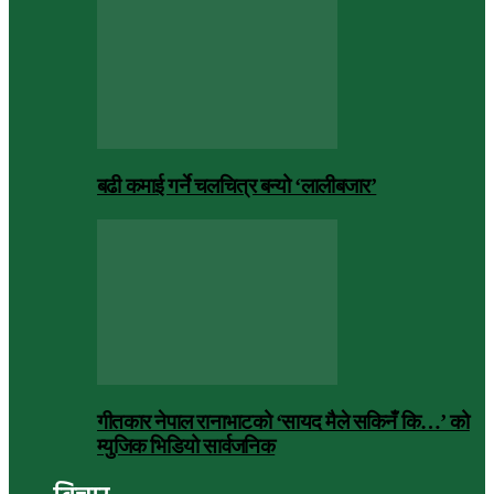
बढी कमाई गर्ने चलचित्र बन्यो ‘लालीबजार’
गीतकार नेपाल रानाभाटको ‘सायद मैले सकिनँ कि…’ को
म्युजिक भिडियो सार्वजनिक