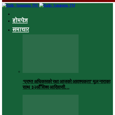
होमपेज
समाचार
‘प्राप्त अधिकारको रक्षा आजको आवश्यकता’ मूल नाराका
साथ ३२औँ विश्व आदिवासी…