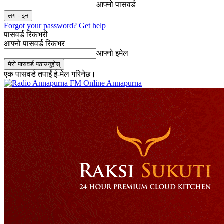
आफ्नो पासवर्ड
Forgot your password? Get help
पासवर्ड रिकभरी
आफ्नो पासवर्ड रिकभर
आफ्नो इमेल
एक पासवर्ड तपाईं ई-मेल गरिनेछ।
Online Annapurna