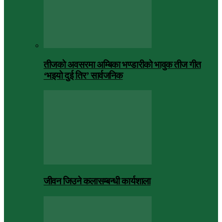
तीजको अवसरमा अम्बिका भण्डारीको भावुक तीज गीत
‘भइयो दुई तिर’ सार्वजनिक
जीवन जिउने कलासम्बन्धी कार्यशाला