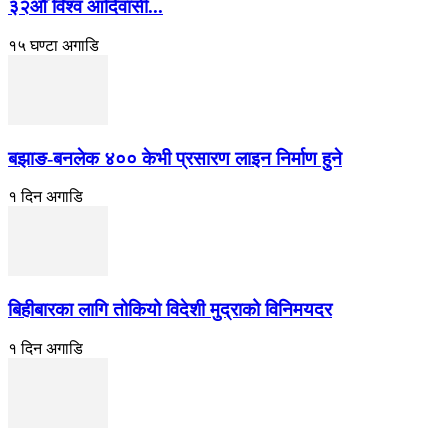
३२औँ विश्व आदिवासी...
१५ घण्टा अगाडि
बझाङ-बनलेक ४०० केभी प्रसारण लाइन निर्माण हुने
१ दिन अगाडि
बिहीबारका लागि तोकियो विदेशी मुद्राको विनिमयदर
१ दिन अगाडि