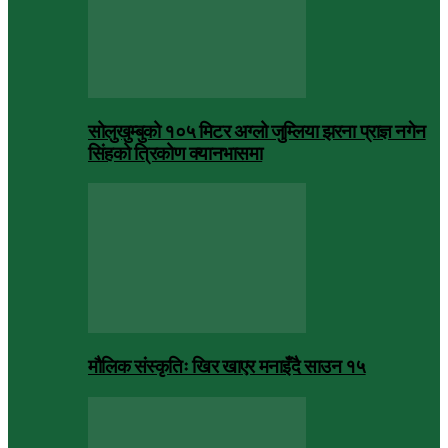
सोलुखुम्बुको १०५ मिटर अग्लो जुम्लिया झरना प्राज्ञ नगेन
सिंहको त्रिकोण क्यानभासमा
मौलिक संस्कृतिः खिर खाएर मनाइँदै साउन १५