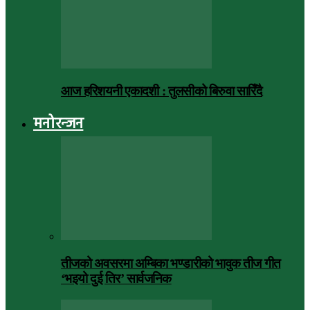
आज हरिशयनी एकादशी : तुलसीको बिरुवा सारिँदै
मनोरन्जन
तीजको अवसरमा अम्बिका भण्डारीको भावुक तीज गीत
‘भइयो दुई तिर’ सार्वजनिक