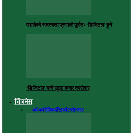
एमालेको सदस्यता प्रणाली पूर्णतः ‘डिजिटल’ हुने
‘डिजिटल’ बन्दै खुला बजार कारोबार
विजनेस
सबै
अर्थ
अर्थनीति
कर्पोरेट
पर्यटन
रोजगार