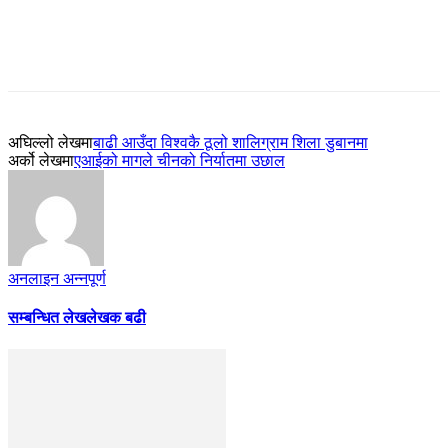
अघिल्लो लेखमा
बाढी आउँदा विश्वकै ठूलो शालिग्राम शिला डुबानमा
अर्को लेखमा
एआईको मागले चीनको निर्यातमा उछाल
अनलाइन अन्नपूर्ण
सम्बन्धित लेख
लेखक बढी