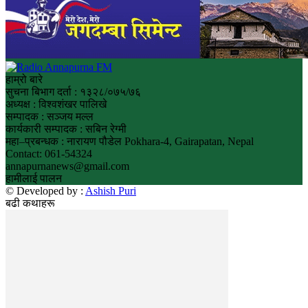
हाम्रो बारे
सुचना बिभाग दर्ता : १३२८/०७५/७६
अध्यक्ष : विश्वशंखर पालिखे
सम्पादक : सञ्जय मल्ल
कार्यकारी सम्पादक : सबिन रेग्मी
महा–प्रबन्धक : नारायण पौडेल Pokhara-4, Gairapatan, Nepal
Contact: 061-54324
annapurnanews@gmail.com
हामीलाई पालन
© Developed by :
Ashish Puri
बढी कथाहरू