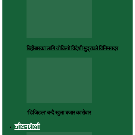
बिहीबारका लागि तोकियो विदेशी मुद्राको विनिमयदर
‘डिजिटल’ बन्दै खुला बजार कारोबार
जीवनशैली