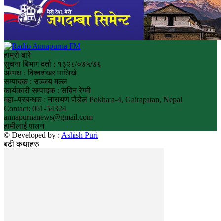
हाम्रो बारे
सुचना बिभाग दर्ता : १३२८/०७५/७६
अध्यक्ष : विश्वशंखर पालिखे
सम्पादक : सञ्जय मल्ल
कार्यकारी सम्पादक : सबिन रेग्मी
महा–प्रबन्धक : नारायण पौडेल Pokhara-4, Gairapatan, Nepal
Contact: 061-54324
annapurnanews@gmail.com
हामीलाई पालन
© Developed by :
Ashish Puri
बढी कथाहरू