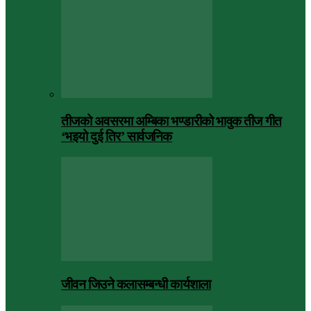
तीजको अवसरमा अम्बिका भण्डारीको भावुक तीज गीत
‘भइयो दुई तिर’ सार्वजनिक
जीवन जिउने कलासम्बन्धी कार्यशाला