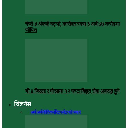
नेप्से ४ अंकले घट्यो, कारोबार रकम ३ अर्ब ७७ करोडमा
सीमित
यी ४ जिल्ला र मोरङमा १२ घण्टा विद्युत् सेवा अवरुद्ध हुने
विजनेस
सबै
अर्थ
अर्थनीति
कर्पोरेट
पर्यटन
रोजगार