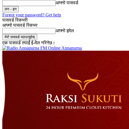
आफ्नो पासवर्ड
Forgot your password? Get help
पासवर्ड रिकभरी
आफ्नो पासवर्ड रिकभर
आफ्नो इमेल
एक पासवर्ड तपाईं ई-मेल गरिनेछ।
Online Annapurna