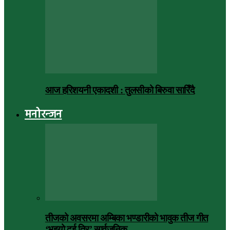
आज हरिशयनी एकादशी : तुलसीको बिरुवा सारिँदै
मनोरन्जन
तीजको अवसरमा अम्बिका भण्डारीको भावुक तीज गीत
‘भइयो दुई तिर’ सार्वजनिक