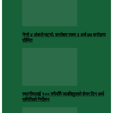
नेप्से ४ अंकले घट्यो, कारोबार रकम ३ अर्ब ७७ करोडमा
सीमित
स्थानीयलाई १०० रुपैयाँमै जलविद्युत्‌को शेयर दिन अर्थ
समितिको निर्देशन