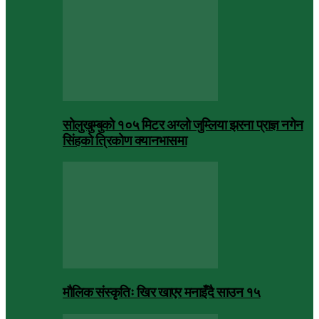
सोलुखुम्बुको १०५ मिटर अग्लो जुम्लिया झरना प्राज्ञ नगेन
सिंहको त्रिकोण क्यानभासमा
मौलिक संस्कृतिः खिर खाएर मनाइँदै साउन १५