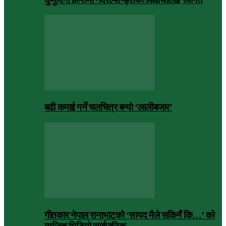
बढी कमाई गर्ने चलचित्र बन्यो ‘लालीबजार’
गीतकार नेपाल रानाभाटको ‘सायद मैले सकिनँ कि…’ को