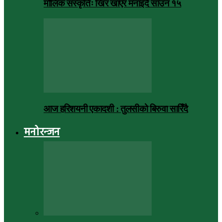
मौलिक संस्कृतिः खिर खाएर मनाइँदै साउन १५
आज हरिशयनी एकादशी : तुलसीको बिरुवा सारिँदै
मनोरन्जन