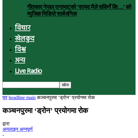
गीतकार नेपाल रानाभाटको ‘सायद मैले सकिनँ कि…’ को
म्युजिक भिडियो सार्वजनिक
विचार
खेलकुद
विश्व
अन्य
Live Radio
घर
headline main
कञ्चनपुरमा ‘ड्रोन’ प्रयोगमा रोक
कञ्चनपुरमा ‘ड्रोन’ प्रयोगमा रोक
द्वारा
अनलाइन अन्नपूर्ण
-