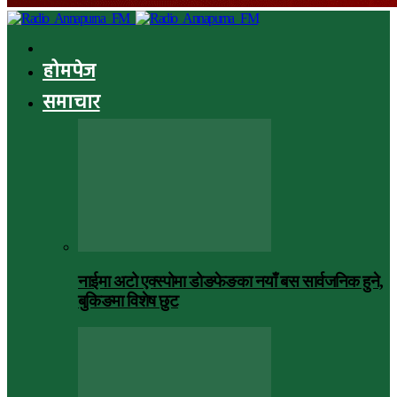
होमपेज
समाचार
नाईमा अटो एक्स्पोमा डोङफेङका नयाँ बस सार्वजनिक हुने,
बुकिङमा विशेष छुट