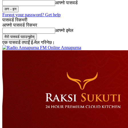
आफ्नो पासवर्ड
Forgot your password? Get help
पासवर्ड रिकभरी
आफ्नो पासवर्ड रिकभर
आफ्नो इमेल
एक पासवर्ड तपाईं ई-मेल गरिनेछ।
Online Annapurna