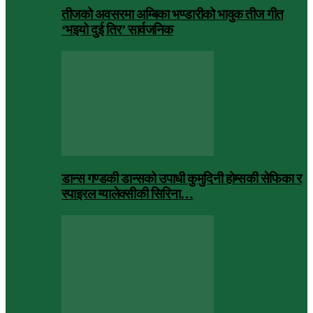
तीजको अवसरमा अम्बिका भण्डारीको भावुक तीज गीत
‘भइयो दुई तिर’ सार्वजनिक
डान्स गण्डकी डान्सको उपाधी कुमुदिनी होम्सकी सेफिका र
स्पाइरल ग्यालेक्सीकी सिरिना…