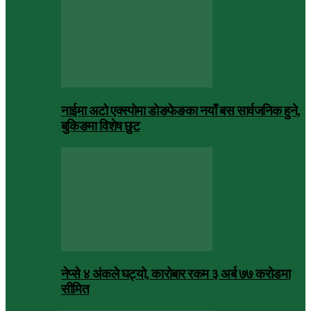
नाईमा अटो एक्स्पोमा डोङफेङका नयाँ बस सार्वजनिक हुने,
बुकिङमा विशेष छुट
नेप्से ४ अंकले घट्यो, कारोबार रकम ३ अर्ब ७७ करोडमा
सीमित