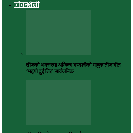
जीवनशैली
तीजको अवसरमा अम्बिका भण्डारीको भावुक तीज गीत
‘भइयो दुई तिर’ सार्वजनिक