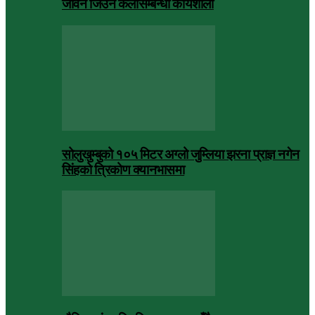
जीवन जिउने कलासम्बन्धी कार्यशाला
सोलुखुम्बुको १०५ मिटर अग्लो जुम्लिया झरना प्राज्ञ नगेन
सिंहको त्रिकोण क्यानभासमा