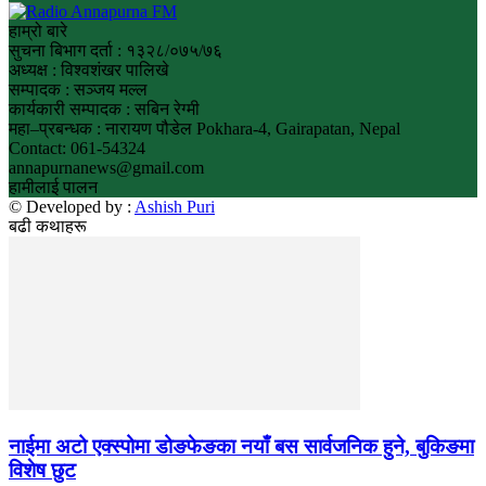
हाम्रो बारे
सुचना बिभाग दर्ता : १३२८/०७५/७६
अध्यक्ष : विश्वशंखर पालिखे
सम्पादक : सञ्जय मल्ल
कार्यकारी सम्पादक : सबिन रेग्मी
महा–प्रबन्धक : नारायण पौडेल Pokhara-4, Gairapatan, Nepal
Contact: 061-54324
annapurnanews@gmail.com
हामीलाई पालन
© Developed by :
Ashish Puri
बढी कथाहरू
नाईमा अटो एक्स्पोमा डोङफेङका नयाँ बस सार्वजनिक हुने, बुकिङमा
विशेष छुट