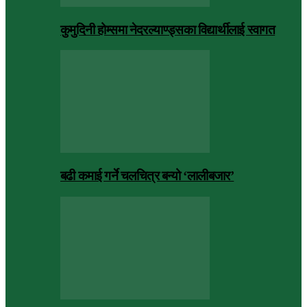
कुमुदिनी होम्समा नेदरल्याण्ड्सका विद्यार्थीलाई स्वागत
बढी कमाई गर्ने चलचित्र बन्यो ‘लालीबजार’