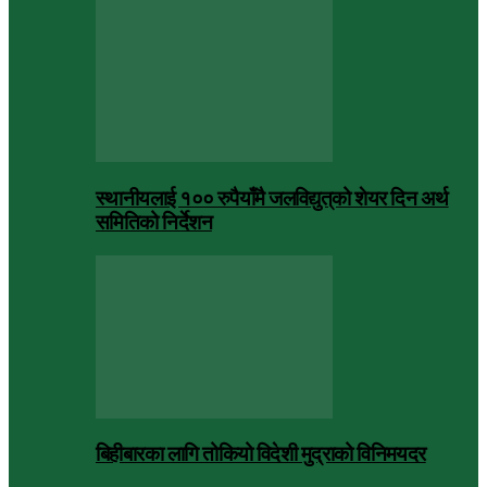
स्थानीयलाई १०० रुपैयाँमै जलविद्युत्‌को शेयर दिन अर्थ
समितिको निर्देशन
बिहीबारका लागि तोकियो विदेशी मुद्राको विनिमयदर