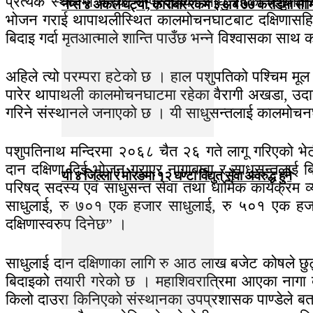
प्रत्येक स्थानमा फरक सम्प्रदायका साधु रहेका पशुपति 
नेप्से ४ अंकले घट्यो, कारोबार रकम ३ अर्ब ७७ करोडमा सी
भोजन गराई थापाथलीस्थित कालमोचनघाटबाट दक्षिणासहित ब
बिदाइ गर्दा मृतआत्माले शान्ति पाउँछ भन्ने विश्वासका सा
अहिले त्यो परम्परा हटेको छ । हाल पशुपतिको पश्चिम मूल
पारेर थापाथली कालमोचनघाटमा रहेका वैरागी अखडा, उदा
गरिने संस्थानले जनाएको छ । यी साधुसन्तलाई कालमोचनघ
पशुपतिनाथ मन्दिरमा २०६८ चैत २६ गते लागू गरिएको भेटी
दान दक्षिणा दिई भोजन गराएर नागाबाबा र साधुसन्तलाई ब
यी ४ जिल्ला र मोरङमा १२ घण्टा विद्युत् सेवा अवरुद्ध हुने
परिषद् सदस्य एवं साधुसन्त सेवा तथा धार्मिक कार्यक्र
साधुलाई, रु ७०१ एक हजार साधुलाई, रु ५०१ एक हजा
दक्षिणास्वरुप दिनेछ” ।
साधुलाई दान दक्षिणाका लागि रु आठ लाख बजेट कोषले छुट्
बिदाइको तयारी गरेको छ । महाशिवरात्रिमा आएका नागा 
किलो दाउरा किनिएको संस्थानका उपप्रशासक पाण्डेले बताउ