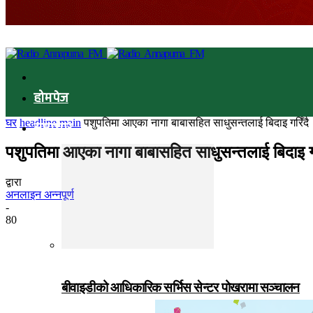
होमपेज
घर
headline main
पशुपतिमा आएका नागा बाबासहित साधुसन्तलाई बिदाइ गरिँदै
समाचार
पशुपतिमा आएका नागा बाबासहित साधुसन्तलाई बिदाइ गर
द्वारा
अनलाइन अन्नपूर्ण
-
80
बीवाइडीको आधिकारिक सर्भिस सेन्टर पोखरामा सञ्चालन