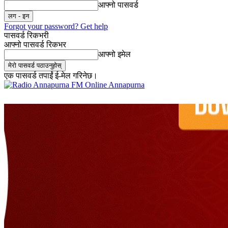
आफ्नो पासवर्ड
Forgot your password? Get help
पासवर्ड रिकभरी
आफ्नो पासवर्ड रिकभर
आफ्नो इमेल
एक पासवर्ड तपाईं ई-मेल गरिनेछ।
Online Annapurna