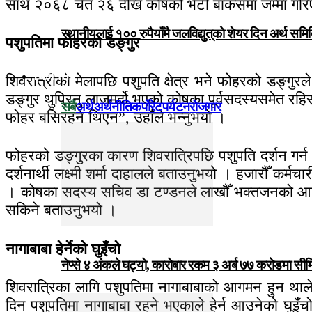
साथ २०६८ चैत २६ देखि कोषको भेटी बाकसमा जम्मा गरि
स्थानीयलाई १०० रुपैयाँमै जलविद्युत्‌को शेयर दिन अर्थ समित
पशुपतिमा फोहरको डङ्गुर
विजनेस
शिवरात्रीको मेलापछि पशुपति क्षेत्र भने फोहरको डङ्गु
डङ्गुर थुप्रिनु लाजमर्दो भएको कोषका पूर्वसदस्यसमेत रहि
सबै
अर्थ
अर्थनीति
कर्पोरेट
पर्यटन
रोजगार
फोहर बसिरहने थिएन”, उहाँले भन्नुभयो ।
फोहरको डङ्गुरका कारण शिवरात्रिपछि पशुपति दर्शन गर्न आ
दर्शनार्थी लक्ष्मी शर्मा दाहालले बताउनुभयो । हजारौँ 
। कोषका सदस्य सचिव डा टण्डनले लाखौँ भक्तजनको आगमनक
सकिने बताउनुभयो ।
नागाबाबा हेर्नेको घुइँचो
नेप्से ४ अंकले घट्यो, कारोबार रकम ३ अर्ब ७७ करोडमा सी
शिवरात्रिका लागि पशुपतिमा नागाबाबाको आगमन हुन थालेप
दिन पशुपतिमा नागाबाबा रहने भएकाले हेर्न आउनेको घुइँचो