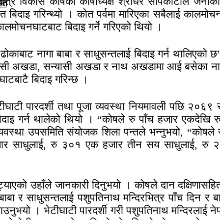
क्षेत्र विकास कोषका कोषाध्यक्ष श्रीधर सापकोटाले जनाक
मित
िदाइ गरिन्थ्यो । कोत पर्वमा मारिएका सबैलाई कालमोचनघ
थ कालमोचनघाटबाट बिदाइ गर्ने गरिएको थियो ।
 ढोकाबाट नागा बाबा र साधुसन्तलाई बिदाइ गर्न थालिएको छ
सी अखडा, सन्यासी अखडा र नाथ अखडामा आई बसेका नागा 
ाटबाटै बिदाइ गरिन्छ ।
घाटी पारदर्शी तथा पूजा व्यवस्था नियमावली पछि २०६९ स
िदाइ गर्न थालेको थियो । “कोषले रु पाँच हजार एकदेखि 
म व्यवस्था उपसमिति संयोजक शिला पन्तले भन्नुभयो, “को
र साधुलाई, रु ३०१ एक हजार तीन सय साधुलाई, रु २
याएको उहाँले जानकारी दिनुभयो । कोषले दान दक्षिणासहित
बाबा र साधुसन्तलाई पशुपतिनाथ मन्दिरभित्र पाँच दिन 
नुभयो । भेटीघाटी पारदर्शी गरी पशुपतिनाथ मन्दिरलाई नेपा