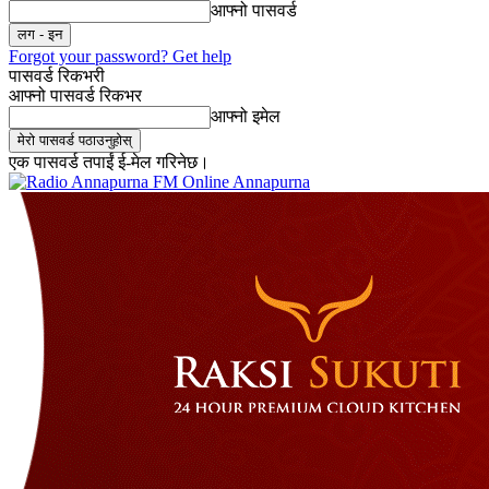
आफ्नो पासवर्ड
Forgot your password? Get help
पासवर्ड रिकभरी
आफ्नो पासवर्ड रिकभर
आफ्नो इमेल
एक पासवर्ड तपाईं ई-मेल गरिनेछ।
Online Annapurna