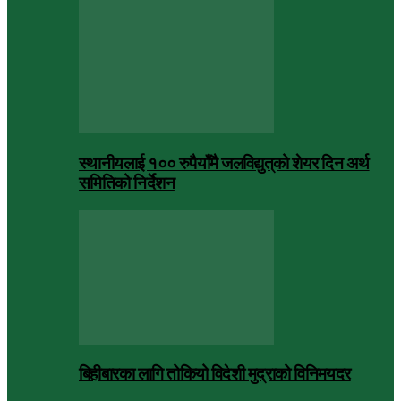
स्थानीयलाई १०० रुपैयाँमै जलविद्युत्‌को शेयर दिन अर्थ
समितिको निर्देशन
बिहीबारका लागि तोकियो विदेशी मुद्राको विनिमयदर