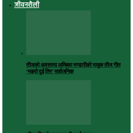
जीवनशैली
तीजको अवसरमा अम्बिका भण्डारीको भावुक तीज गीत
‘भइयो दुई तिर’ सार्वजनिक