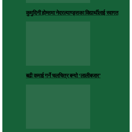
कुमुदिनी होम्समा नेदरल्याण्ड्सका विद्यार्थीलाई स्वागत
बढी कमाई गर्ने चलचित्र बन्यो ‘लालीबजार’