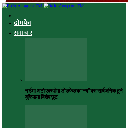
होमपेज
समाचार
नाईमा अटो एक्स्पोमा डोङफेङका नयाँ बस सार्वजनिक हुने,
बुकिङमा विशेष छुट