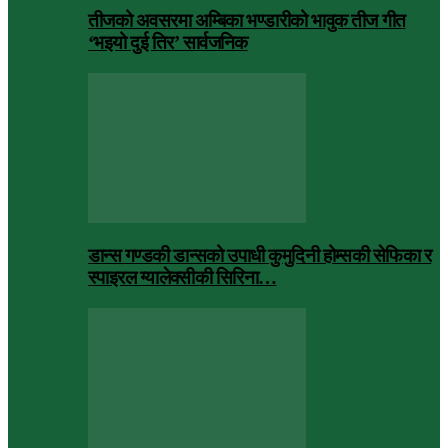
तीजको अवसरमा अम्बिका भण्डारीको भावुक तीज गीत
‘भइयो दुई तिर’ सार्वजनिक
डान्स गण्डकी डान्सको उपाधी कुमुदिनी होम्सकी सेफिका र
स्पाइरल ग्यालेक्सीकी सिरिना…