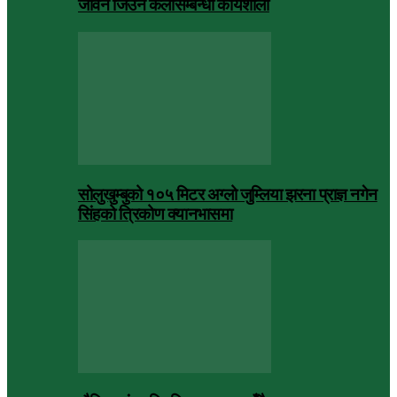
जीवन जिउने कलासम्बन्धी कार्यशाला
सोलुखुम्बुको १०५ मिटर अग्लो जुम्लिया झरना प्राज्ञ नगेन
सिंहको त्रिकोण क्यानभासमा