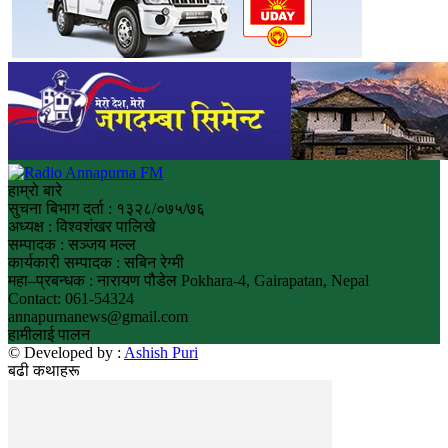
हाम्रो बारे
सुचना बिभाग दर्ता : १३२८/०७५/७६
अध्यक्ष : विश्वशंखर पालिखे
सम्पादक : सञ्जय मल्ल
कार्यकारी सम्पादक : सबिन रेग्मी
महा–प्रबन्धक : नारायण पौडेल Pokhara-4, Gairapatan, Nepal
Contact: 061-54324
annapurnanews@gmail.com
हामीलाई पालन
© Developed by :
Ashish Puri
बढी कथाहरू