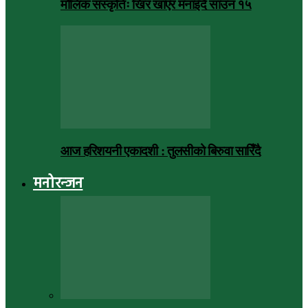
मौलिक संस्कृतिः खिर खाएर मनाइँदै साउन १५
आज हरिशयनी एकादशी : तुलसीको बिरुवा सारिँदै
मनोरन्जन