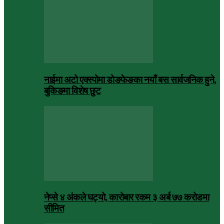
नाईमा अटो एक्स्पोमा डोङफेङका नयाँ बस सार्वजनिक हुने,
बुकिङमा विशेष छुट
नेप्से ४ अंकले घट्यो, कारोबार रकम ३ अर्ब ७७ करोडमा
सीमित