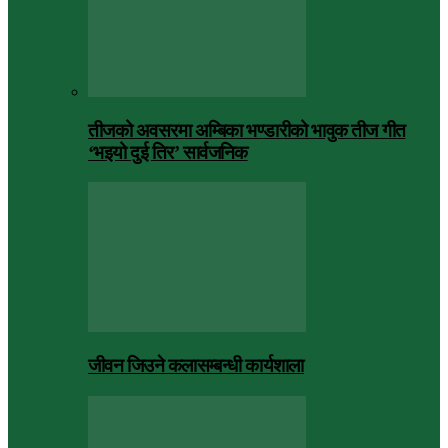
तीजको अवसरमा अम्बिका भण्डारीको भावुक तीज गीत
‘भइयो दुई तिर’ सार्वजनिक
जीवन जिउने कलासम्बन्धी कार्यशाला