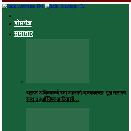
होमपेज
समाचार
‘प्राप्त अधिकारको रक्षा आजको आवश्यकता’ मूल नाराका
साथ ३२औँ विश्व आदिवासी…