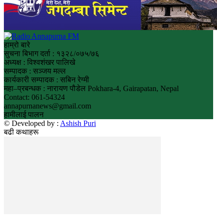
हाम्रो बारे
सुचना बिभाग दर्ता : १३२८/०७५/७६
अध्यक्ष : विश्वशंखर पालिखे
सम्पादक : सञ्जय मल्ल
कार्यकारी सम्पादक : सबिन रेग्मी
महा–प्रबन्धक : नारायण पौडेल Pokhara-4, Gairapatan, Nepal
Contact: 061-54324
annapurnanews@gmail.com
हामीलाई पालन
© Developed by :
Ashish Puri
बढी कथाहरू