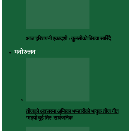
आज हरिशयनी एकादशी : तुलसीको बिरुवा सारिँदै
मनोरन्जन
तीजको अवसरमा अम्बिका भण्डारीको भावुक तीज गीत
‘भइयो दुई तिर’ सार्वजनिक