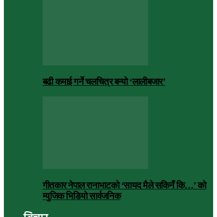
बढी कमाई गर्ने चलचित्र बन्यो ‘लालीबजार’
गीतकार नेपाल रानाभाटको ‘सायद मैले सकिनँ कि…’ को
म्युजिक भिडियो सार्वजनिक