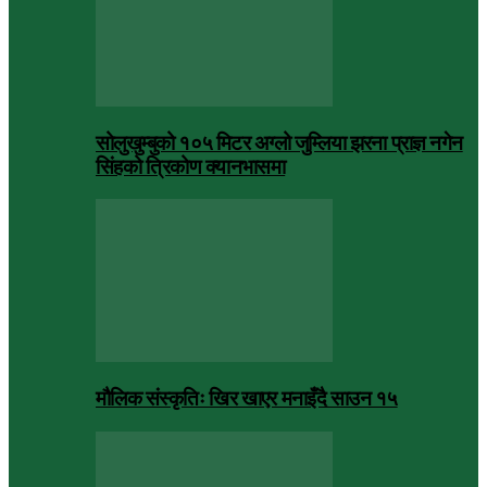
सोलुखुम्बुको १०५ मिटर अग्लो जुम्लिया झरना प्राज्ञ नगेन
सिंहको त्रिकोण क्यानभासमा
मौलिक संस्कृतिः खिर खाएर मनाइँदै साउन १५