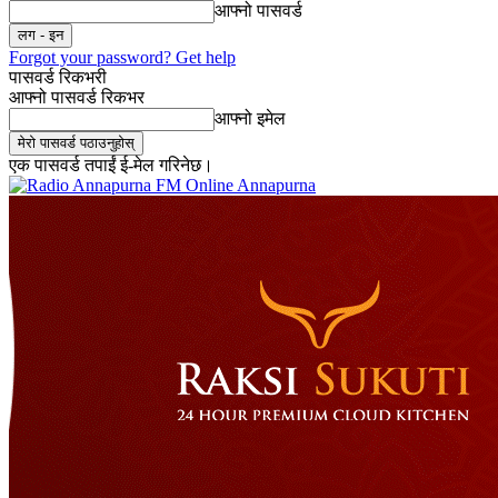
आफ्नो पासवर्ड
Forgot your password? Get help
पासवर्ड रिकभरी
आफ्नो पासवर्ड रिकभर
आफ्नो इमेल
एक पासवर्ड तपाईं ई-मेल गरिनेछ।
Online Annapurna