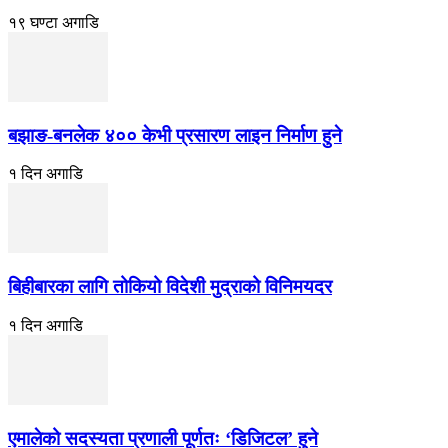
१९ घण्टा अगाडि
बझाङ-बनलेक ४०० केभी प्रसारण लाइन निर्माण हुने
१ दिन अगाडि
बिहीबारका लागि तोकियो विदेशी मुद्राको विनिमयदर
१ दिन अगाडि
एमालेको सदस्यता प्रणाली पूर्णतः ‘डिजिटल’ हुने