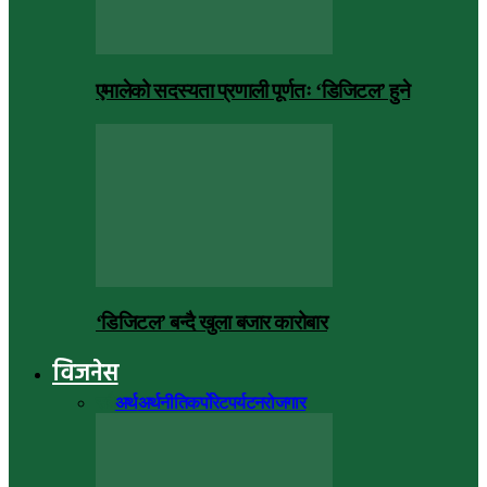
एमालेको सदस्यता प्रणाली पूर्णतः ‘डिजिटल’ हुने
‘डिजिटल’ बन्दै खुला बजार कारोबार
विजनेस
सबै
अर्थ
अर्थनीति
कर्पोरेट
पर्यटन
रोजगार