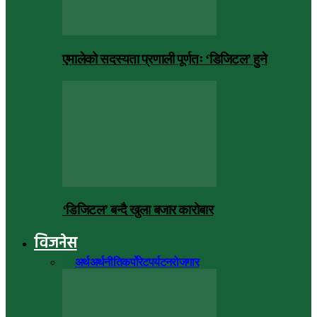
एमालेको सदस्यता प्रणाली पूर्णतः ‘डिजिटल’ हुने
‘डिजिटल’ बन्दै खुला बजार कारोबार
विजनेस
सबै
अर्थ
अर्थनीति
कर्पोरेट
पर्यटन
रोजगार