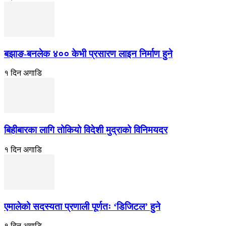
बझाङ-बनलेक ४०० केभी प्रसारण लाइन निर्माण हुने
१ दिन अगाडि
बिहीबारका लागि तोकियो विदेशी मुद्राको विनिमयदर
१ दिन अगाडि
एमालेको सदस्यता प्रणाली पूर्णतः ‘डिजिटल’ हुने
१ दिन अगाडि