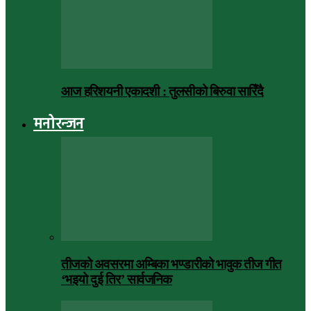
आज हरिशयनी एकादशी : तुलसीको बिरुवा सारिँदै
मनोरन्जन
तीजको अवसरमा अम्बिका भण्डारीको भावुक तीज गीत
‘भइयो दुई तिर’ सार्वजनिक