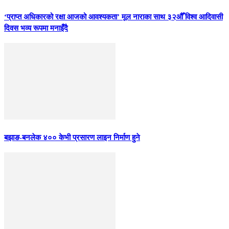
‘प्राप्त अधिकारको रक्षा आजको आवश्यकता’ मूल नाराका साथ ३२औँ विश्व आदिवासी
दिवस भव्य रूपमा मनाइँदै
बझाङ-बनलेक ४०० केभी प्रसारण लाइन निर्माण हुने