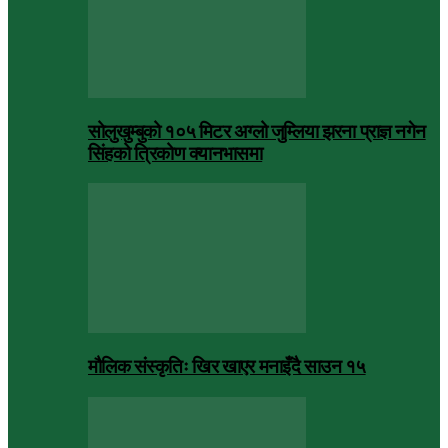
सोलुखुम्बुको १०५ मिटर अग्लो जुम्लिया झरना प्राज्ञ नगेन
सिंहको त्रिकोण क्यानभासमा
मौलिक संस्कृतिः खिर खाएर मनाइँदै साउन १५