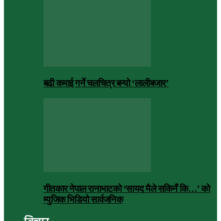
बढी कमाई गर्ने चलचित्र बन्यो ‘लालीबजार’
गीतकार नेपाल रानाभाटको ‘सायद मैले सकिनँ कि…’ को
म्युजिक भिडियो सार्वजनिक