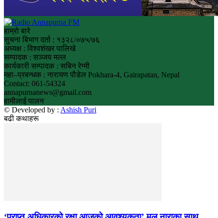
हाम्रो बारे
सुचना बिभाग दर्ता : १३२८/०७५/७६
अध्यक्ष : विश्वशंखर पालिखे
सम्पादक : सञ्जय मल्ल
कार्यकारी सम्पादक : सबिन रेग्मी
महा–प्रबन्धक : नारायण पौडेल Pokhara-4, Gairapatan, Nepal
Contact: 061-54324
annapurnanews@gmail.com
हामीलाई पालन
© Developed by :
Ashish Puri
बढी कथाहरू
‘प्राप्त अधिकारको रक्षा आजको आवश्यकता’ मूल नाराका साथ