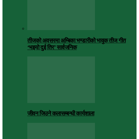
तीजको अवसरमा अम्बिका भण्डारीको भावुक तीज गीत
‘भइयो दुई तिर’ सार्वजनिक
जीवन जिउने कलासम्बन्धी कार्यशाला