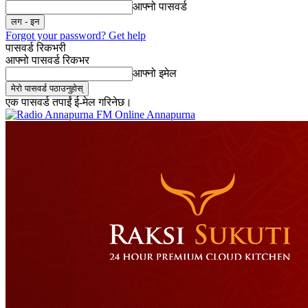
आफ्नो पासवर्ड
Forgot your password? Get help
पासवर्ड रिकभरी
आफ्नो पासवर्ड रिकभर
आफ्नो इमेल
एक पासवर्ड तपाईं ई-मेल गरिनेछ।
Online Annapurna