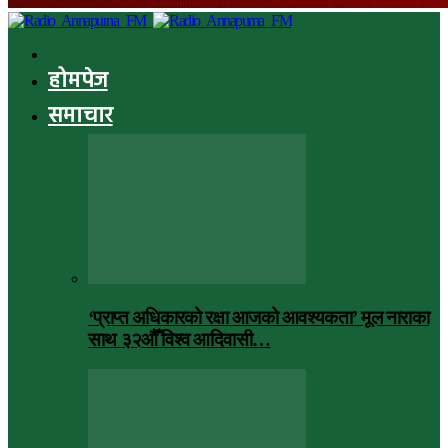
होमपेज
समाचार
‘प्राप्त अधिकारको रक्षा आजको आवश्यकता’ मूल नाराका
साथ ३२औँ विश्व आदिवासी…