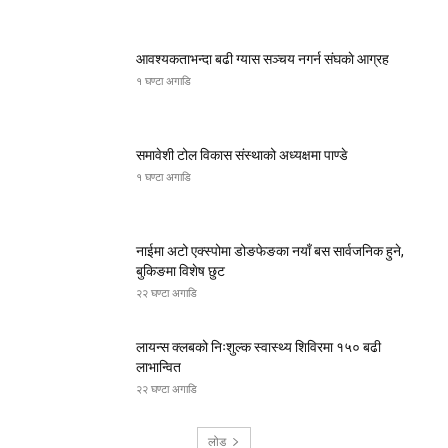
आवश्यकताभन्दा बढी ग्यास सञ्चय नगर्न संघकाे आग्रह
१ घण्टा अगाडि
समावेशी टोल विकास संस्थाको अध्यक्षमा पाण्डे
१ घण्टा अगाडि
नाईमा अटो एक्स्पोमा डोङफेङका नयाँ बस सार्वजनिक हुने,
बुकिङमा विशेष छुट
२२ घण्टा अगाडि
लायन्स क्लबको निःशुल्क स्वास्थ्य शिविरमा १५० बढी
लाभान्वित
२२ घण्टा अगाडि
लोड