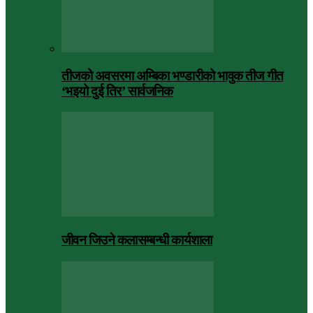
तीजको अवसरमा अम्बिका भण्डारीको भावुक तीज गीत
‘भइयो दुई तिर’ सार्वजनिक
जीवन जिउने कलासम्बन्धी कार्यशाला