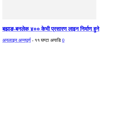
बझाङ-बनलेक ४०० केभी प्रसारण लाइन निर्माण हुने
अनलाइन अन्नपूर्ण
-
११ घण्टा अगाडि
0