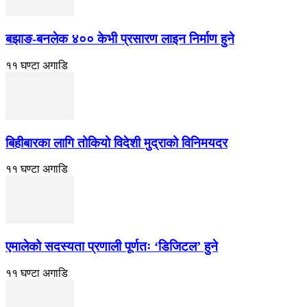
बझाङ-बनलेक ४०० केभी प्रसारण लाइन निर्माण हुने
११ घण्टा अगाडि
बिहीबारका लागि तोकियो विदेशी मुद्राको विनिमयदर
११ घण्टा अगाडि
एमालेको सदस्यता प्रणाली पूर्णतः ‘डिजिटल’ हुने
११ घण्टा अगाडि