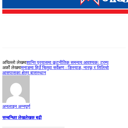
अघिल्लो लेखमा
शान्ति प्रयासमा कूटनीतिक समन्वय आवश्यकः ट्रम्प
अर्को लेखमा
मनाङमा हिउँ चितुवा सर्वेक्षण : ङिस्याङ, नारफू र तिलिचो
आसपासका क्षेत्र बासस्थान
अनलाइन अन्नपूर्ण
सम्बन्धित लेख
लेखक बढी