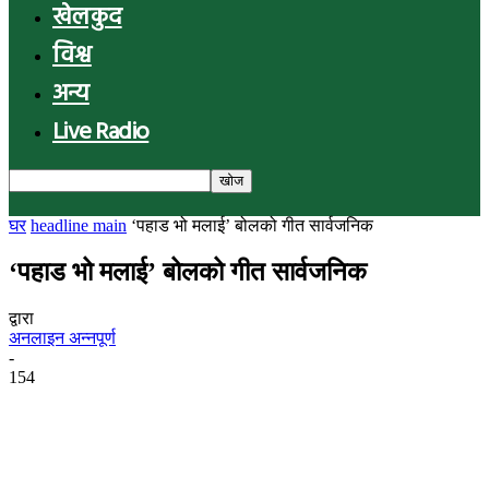
खेलकुद
विश्व
अन्य
Live Radio
घर
headline main
‘पहाड भो मलाई’ बोलको गीत सार्वजनिक
‘पहाड भो मलाई’ बोलको गीत सार्वजनिक
द्वारा
अनलाइन अन्नपूर्ण
-
154