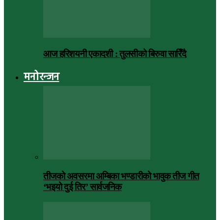
आज हरिशयनी एकादशी : तुलसीको बिरुवा सारिँदै
मनोरन्जन
तीजको अवसरमा अम्बिका भण्डारीको भावुक तीज गीत
‘भइयो दुई तिर’ सार्वजनिक