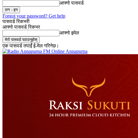
आफ्नो पासवर्ड
Forgot your password? Get help
पासवर्ड रिकभरी
आफ्नो पासवर्ड रिकभर
आफ्नो इमेल
एक पासवर्ड तपाईं ई-मेल गरिनेछ।
Online Annapurna