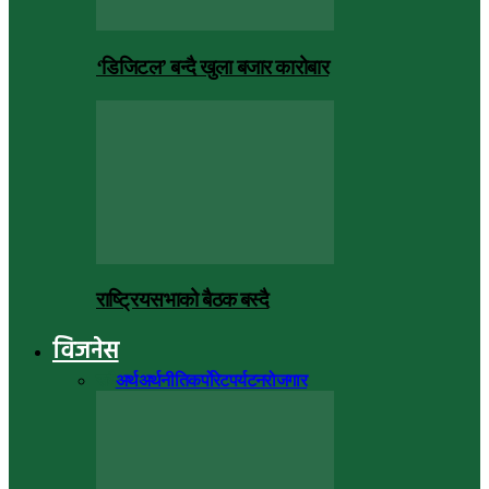
‘डिजिटल’ बन्दै खुला बजार कारोबार
राष्ट्रियसभाको बैठक बस्दै
विजनेस
सबै
अर्थ
अर्थनीति
कर्पोरेट
पर्यटन
रोजगार