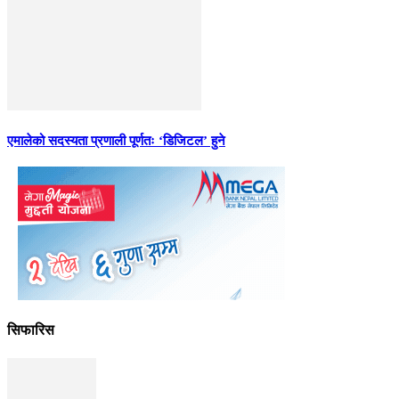
एमालेको सदस्यता प्रणाली पूर्णतः ‘डिजिटल’ हुने
सिफारिस