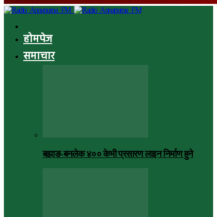
होमपेज
समाचार
बझाङ-बनलेक ४०० केभी प्रसारण लाइन निर्माण हुने