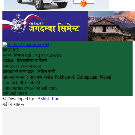
हाम्रो बारे
सुचना बिभाग दर्ता : १३२८/०७५/७६
अध्यक्ष : विश्वशंखर पालिखे
सम्पादक : सञ्जय मल्ल
कार्यकारी सम्पादक : सबिन रेग्मी
महा–प्रबन्धक : नारायण पौडेल Pokhara-4, Gairapatan, Nepal
Contact: 061-54324
annapurnanews@gmail.com
हामीलाई पालन
© Developed by :
Ashish Puri
बढी कथाहरू