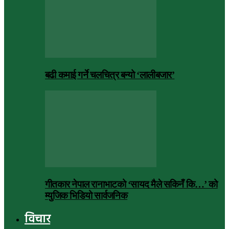
बढी कमाई गर्ने चलचित्र बन्यो ‘लालीबजार’
गीतकार नेपाल रानाभाटको ‘सायद मैले सकिनँ कि…’ को
म्युजिक भिडियो सार्वजनिक
विचार