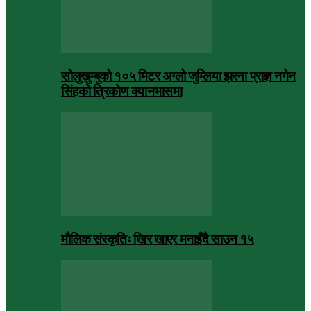
सोलुखुम्बुको १०५ मिटर अग्लो जुम्लिया झरना प्राज्ञ नगेन
सिंहको त्रिकोण क्यानभासमा
मौलिक संस्कृतिः खिर खाएर मनाइँदै साउन १५