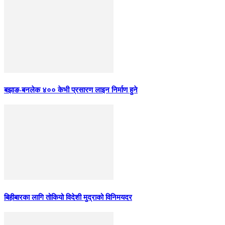
बझाङ-बनलेक ४०० केभी प्रसारण लाइन निर्माण हुने
बिहीबारका लागि तोकियो विदेशी मुद्राको विनिमयदर