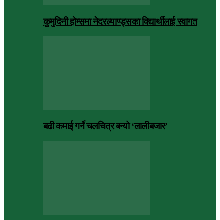
कुमुदिनी होम्समा नेदरल्याण्ड्सका विद्यार्थीलाई स्वागत
बढी कमाई गर्ने चलचित्र बन्यो ‘लालीबजार’