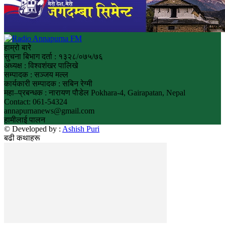
हाम्रो बारे
सुचना बिभाग दर्ता : १३२८/०७५/७६
अध्यक्ष : विश्वशंखर पालिखे
सम्पादक : सञ्जय मल्ल
कार्यकारी सम्पादक : सबिन रेग्मी
महा–प्रबन्धक : नारायण पौडेल Pokhara-4, Gairapatan, Nepal
Contact: 061-54324
annapurnanews@gmail.com
हामीलाई पालन
© Developed by :
Ashish Puri
बढी कथाहरू