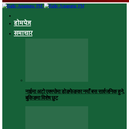
होमपेज
समाचार
नाईमा अटो एक्स्पोमा डोङफेङका नयाँ बस सार्वजनिक हुने,
बुकिङमा विशेष छुट