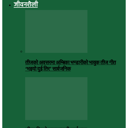
जीवनशैली
तीजको अवसरमा अम्बिका भण्डारीको भावुक तीज गीत
‘भइयो दुई तिर’ सार्वजनिक