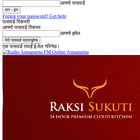
आफ्नो पासवर्ड
Forgot your password? Get help
पासवर्ड रिकभरी
आफ्नो पासवर्ड रिकभर
आफ्नो इमेल
एक पासवर्ड तपाईं ई-मेल गरिनेछ।
Online Annapurna