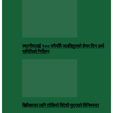
स्थानीयलाई १०० रुपैयाँमै जलविद्युत्‌को शेयर दिन अर्थ
समितिको निर्देशन
बिहीबारका लागि तोकियो विदेशी मुद्राको विनिमयदर