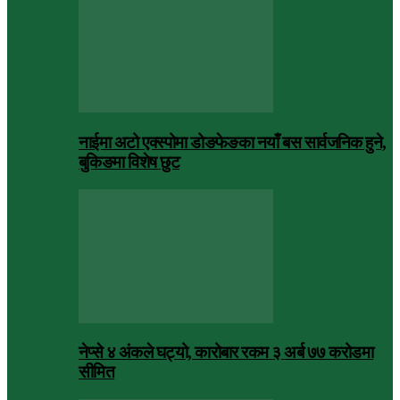
नाईमा अटो एक्स्पोमा डोङफेङका नयाँ बस सार्वजनिक हुने,
बुकिङमा विशेष छुट
नेप्से ४ अंकले घट्यो, कारोबार रकम ३ अर्ब ७७ करोडमा
सीमित