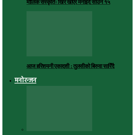
मौलिक संस्कृतिः खिर खाएर मनाइँदै साउन १५
आज हरिशयनी एकादशी : तुलसीको बिरुवा सारिँदै
मनोरन्जन