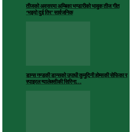
तीजको अवसरमा अम्बिका भण्डारीको भावुक तीज गीत
‘भइयो दुई तिर’ सार्वजनिक
डान्स गण्डकी डान्सको उपाधी कुमुदिनी होम्सकी सेफिका र
स्पाइरल ग्यालेक्सीकी सिरिना…