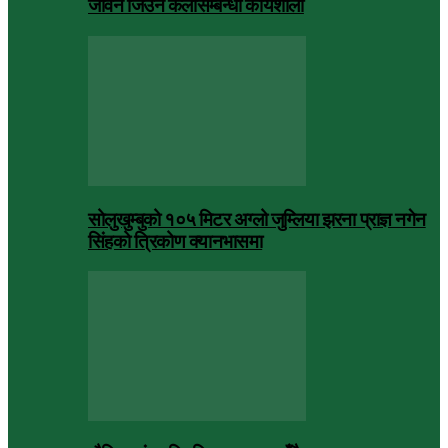
जीवन जिउने कलासम्बन्धी कार्यशाला
सोलुखुम्बुको १०५ मिटर अग्लो जुम्लिया झरना प्राज्ञ नगेन
सिंहको त्रिकोण क्यानभासमा