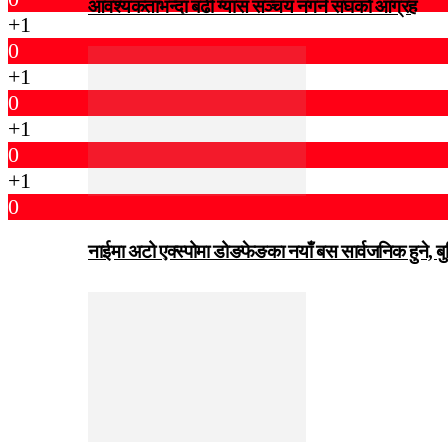
आवश्यकताभन्दा बढी ग्यास सञ्चय नगर्न संघकाे आग्रह
+1
0
+1
0
+1
0
+1
0
नाईमा अटो एक्स्पोमा डोङफेङका नयाँ बस सार्वजनिक हुने, ब