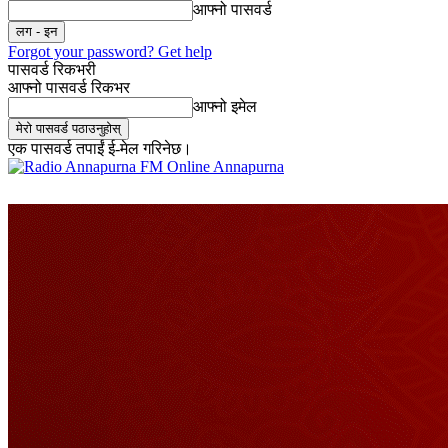
आफ्नो पासवर्ड
Forgot your password? Get help
पासवर्ड रिकभरी
आफ्नो पासवर्ड रिकभर
आफ्नो इमेल
एक पासवर्ड तपाईं ई-मेल गरिनेछ।
Online Annapurna