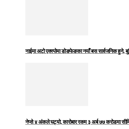
नाईमा अटो एक्स्पोमा डोङफेङका नयाँ बस सार्वजनिक हुने, ब
नेप्से ४ अंकले घट्यो, कारोबार रकम ३ अर्ब ७७ करोडमा सी