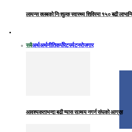
लायन्स क्लबको निःशुल्क स्वास्थ्य शिविरमा १५० बढी लाभान्
विजनेस
सबै
अर्थ
अर्थनीति
कर्पोरेट
पर्यटन
रोजगार
आवश्यकताभन्दा बढी ग्यास सञ्चय नगर्न संघकाे आग्रह