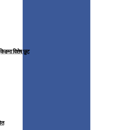
ुकिङमा विशेष छुट
मित