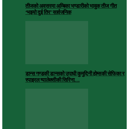
तीजको अवसरमा अम्बिका भण्डारीको भावुक तीज गीत
‘भइयो दुई तिर’ सार्वजनिक
डान्स गण्डकी डान्सको उपाधी कुमुदिनी होम्सकी सेफिका र
स्पाइरल ग्यालेक्सीकी सिरिना…