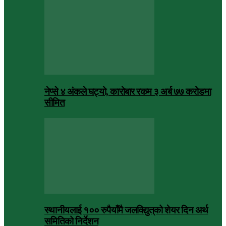
नेप्से ४ अंकले घट्यो, कारोबार रकम ३ अर्ब ७७ करोडमा
सीमित
स्थानीयलाई १०० रुपैयाँमै जलविद्युत्‌को शेयर दिन अर्थ
समितिको निर्देशन