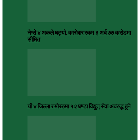
नेप्से ४ अंकले घट्यो, कारोबार रकम ३ अर्ब ७७ करोडमा
सीमित
यी ४ जिल्ला र मोरङमा १२ घण्टा विद्युत् सेवा अवरुद्ध हुने