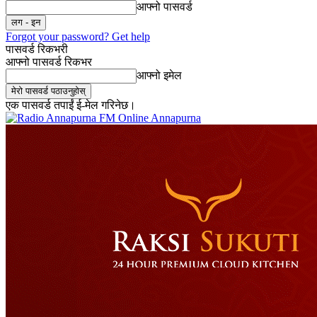
आफ्नो पासवर्ड
Forgot your password? Get help
पासवर्ड रिकभरी
आफ्नो पासवर्ड रिकभर
आफ्नो इमेल
एक पासवर्ड तपाईं ई-मेल गरिनेछ।
Online Annapurna