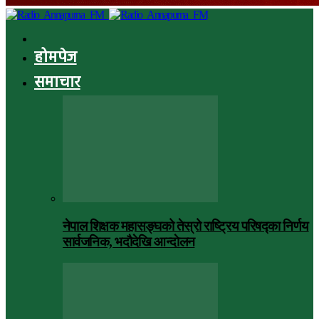
होमपेज
समाचार
नेपाल शिक्षक महासङ्घको तेस्रो राष्ट्रिय परिषद्का निर्णय
सार्वजनिक, भदाैदेखि आन्दाेलन