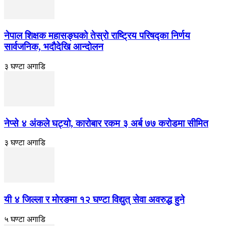
नेपाल शिक्षक महासङ्घको तेस्रो राष्ट्रिय परिषद्का निर्णय
सार्वजनिक, भदाैदेखि आन्दाेलन
३ घण्टा अगाडि
नेप्से ४ अंकले घट्यो, कारोबार रकम ३ अर्ब ७७ करोडमा सीमित
३ घण्टा अगाडि
यी ४ जिल्ला र मोरङमा १२ घण्टा विद्युत् सेवा अवरुद्ध हुने
५ घण्टा अगाडि