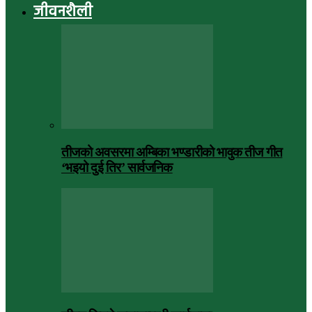
जीवनशैली
तीजको अवसरमा अम्बिका भण्डारीको भावुक तीज गीत
‘भइयो दुई तिर’ सार्वजनिक