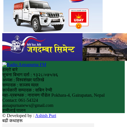
हाम्रो बारे
सुचना बिभाग दर्ता : १३२८/०७५/७६
अध्यक्ष : विश्वशंखर पालिखे
सम्पादक : सञ्जय मल्ल
कार्यकारी सम्पादक : सबिन रेग्मी
महा–प्रबन्धक : नारायण पौडेल Pokhara-4, Gairapatan, Nepal
Contact: 061-54324
annapurnanews@gmail.com
हामीलाई पालन
© Developed by :
Ashish Puri
बढी कथाहरू