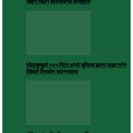
जीवन जिउने कलासम्बन्धी कार्यशाला
सोलुखुम्बुको १०५ मिटर अग्लो जुम्लिया झरना प्राज्ञ नगेन
सिंहको त्रिकोण क्यानभासमा