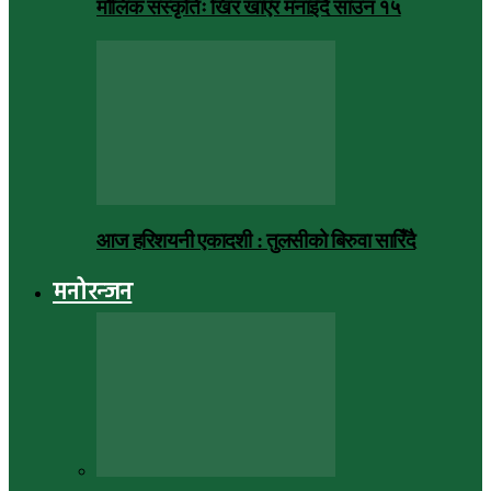
मौलिक संस्कृतिः खिर खाएर मनाइँदै साउन १५
आज हरिशयनी एकादशी : तुलसीको बिरुवा सारिँदै
मनोरन्जन