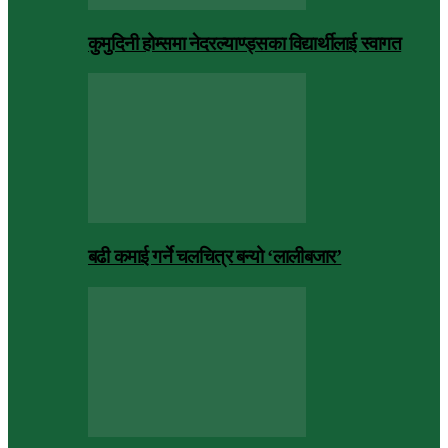
कुमुदिनी होम्समा नेदरल्याण्ड्सका विद्यार्थीलाई स्वागत
बढी कमाई गर्ने चलचित्र बन्यो ‘लालीबजार’