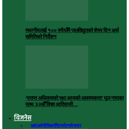
स्थानीयलाई १०० रुपैयाँमै जलविद्युत्‌को शेयर दिन अर्थ
समितिको निर्देशन
‘प्राप्त अधिकारको रक्षा आजको आवश्यकता’ मूल नाराका
साथ ३२औँ विश्व आदिवासी…
विजनेस
सबै
अर्थ
अर्थनीति
कर्पोरेट
पर्यटन
रोजगार