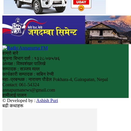
हाम्रो बारे
सुचना बिभाग दर्ता : १३२८/०७५/७६
अध्यक्ष : विश्वशंखर पालिखे
सम्पादक : सञ्जय मल्ल
कार्यकारी सम्पादक : सबिन रेग्मी
महा–प्रबन्धक : नारायण पौडेल Pokhara-4, Gairapatan, Nepal
Contact: 061-54324
annapurnanews@gmail.com
हामीलाई पालन
© Developed by :
Ashish Puri
बढी कथाहरू