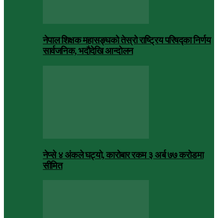
नेपाल शिक्षक महासङ्घको तेस्रो राष्ट्रिय परिषद्का निर्णय
सार्वजनिक, भदाैदेखि आन्दाेलन
नेप्से ४ अंकले घट्यो, कारोबार रकम ३ अर्ब ७७ करोडमा
सीमित