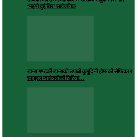
‘भइयो दुई तिर’ सार्वजनिक
डान्स गण्डकी डान्सको उपाधी कुमुदिनी होम्सकी सेफिका र
स्पाइरल ग्यालेक्सीकी सिरिना…