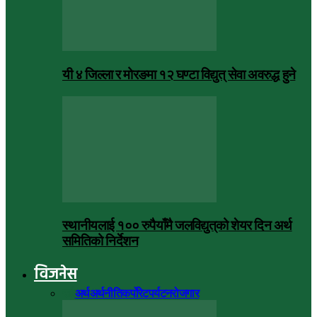
यी ४ जिल्ला र मोरङमा १२ घण्टा विद्युत् सेवा अवरुद्ध हुने
स्थानीयलाई १०० रुपैयाँमै जलविद्युत्‌को शेयर दिन अर्थ
समितिको निर्देशन
विजनेस
सबै
अर्थ
अर्थनीति
कर्पोरेट
पर्यटन
रोजगार