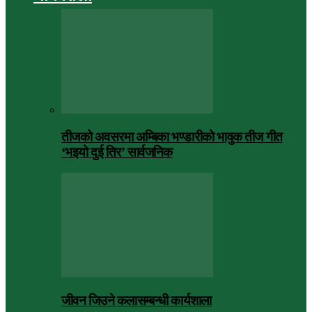
तीजको अवसरमा अम्बिका भण्डारीको भावुक तीज गीत
‘भइयो दुई तिर’ सार्वजनिक
जीवन जिउने कलासम्बन्धी कार्यशाला