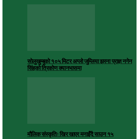
सोलुखुम्बुको १०५ मिटर अग्लो जुम्लिया झरना प्राज्ञ नगेन
सिंहको त्रिकोण क्यानभासमा
मौलिक संस्कृतिः खिर खाएर मनाइँदै साउन १५