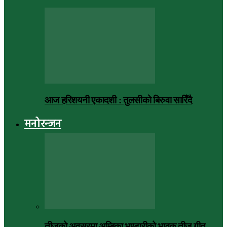
आज हरिशयनी एकादशी : तुलसीको बिरुवा सारिँदै
मनोरन्जन
तीजको अवसरमा अम्बिका भण्डारीको भावुक तीज गीत