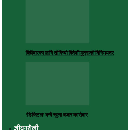
बिहीबारका लागि तोकियो विदेशी मुद्राको विनिमयदर
‘डिजिटल’ बन्दै खुला बजार कारोबार
जीवनशैली