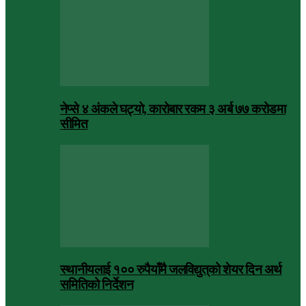
नेप्से ४ अंकले घट्यो, कारोबार रकम ३ अर्ब ७७ करोडमा
सीमित
स्थानीयलाई १०० रुपैयाँमै जलविद्युत्‌को शेयर दिन अर्थ
समितिको निर्देशन