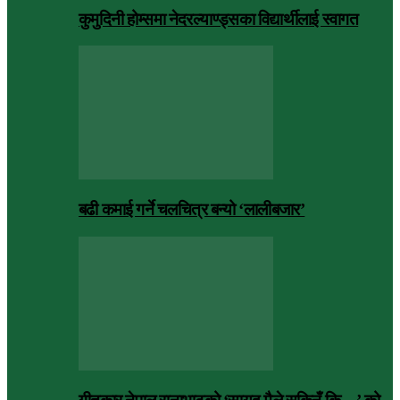
कुमुदिनी होम्समा नेदरल्याण्ड्सका विद्यार्थीलाई स्वागत
बढी कमाई गर्ने चलचित्र बन्यो ‘लालीबजार’