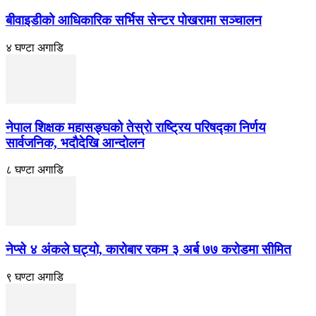
बीवाइडीको आधिकारिक सर्भिस सेन्टर पोखरामा सञ्चालन
४ घण्टा अगाडि
नेपाल शिक्षक महासङ्घको तेस्रो राष्ट्रिय परिषद्का निर्णय
सार्वजनिक, भदाैदेखि आन्दाेलन
८ घण्टा अगाडि
नेप्से ४ अंकले घट्यो, कारोबार रकम ३ अर्ब ७७ करोडमा सीमित
९ घण्टा अगाडि