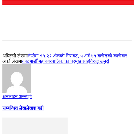
अघिल्लो लेखमा
नेप्सेमा ११.२९ अंककाे गिरावट, ५ अर्ब ४१ कराेडकाे काराेबार
अर्को लेखमा
काठमाडौँ महानगरपालिकाका प्रमुख साहविरुद्ध उजुरी
अनलाइन अन्नपूर्ण
सम्बन्धित लेख
लेखक बढी