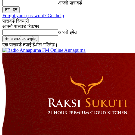
आफ्नो पासवर्ड
Forgot your password? Get help
पासवर्ड रिकभरी
आफ्नो पासवर्ड रिकभर
आफ्नो इमेल
एक पासवर्ड तपाईं ई-मेल गरिनेछ।
Online Annapurna