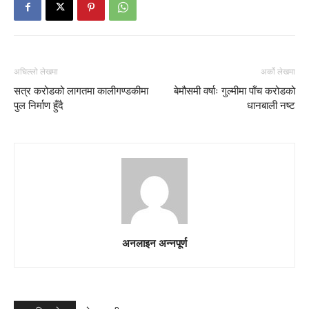
अघिल्लो लेखमा
अर्को लेखमा
सत्र करोडको लागतमा कालीगण्डकीमा
बेमौसमी वर्षाः गुल्मीमा पाँच करोडको
पुल निर्माण हुँदै
धानबाली नष्ट
अनलाइन अन्नपूर्ण