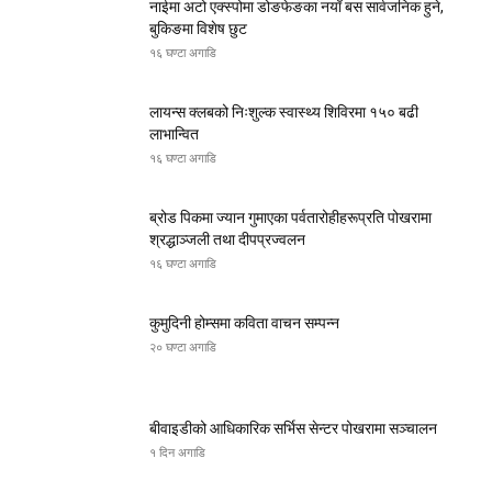
नाईमा अटो एक्स्पोमा डोङफेङका नयाँ बस सार्वजनिक हुने,
बुकिङमा विशेष छुट
१६ घण्टा अगाडि
लायन्स क्लबको निःशुल्क स्वास्थ्य शिविरमा १५० बढी
लाभान्वित
१६ घण्टा अगाडि
ब्रोड पिकमा ज्यान गुमाएका पर्वतारोहीहरूप्रति पोखरामा
श्रद्धाञ्जली तथा दीपप्रज्वलन
१६ घण्टा अगाडि
कुमुदिनी होम्समा कविता वाचन सम्पन्न
२० घण्टा अगाडि
बीवाइडीको आधिकारिक सर्भिस सेन्टर पोखरामा सञ्चालन
१ दिन अगाडि