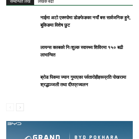
सम्बन्धित लेख
लेखक बढी
नाईमा अटो एक्स्पोमा डोङफेङका नयाँ बस सार्वजनिक हुने,
बुकिङमा विशेष छुट
लायन्स क्लबको निःशुल्क स्वास्थ्य शिविरमा १५० बढी
लाभान्वित
ब्रोड पिकमा ज्यान गुमाएका पर्वतारोहीहरूप्रति पोखरामा
श्रद्धाञ्जली तथा दीपप्रज्वलन