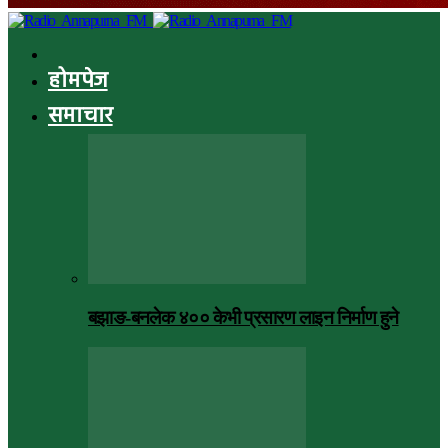
होमपेज
समाचार
बझाङ-बनलेक ४०० केभी प्रसारण लाइन निर्माण हुने