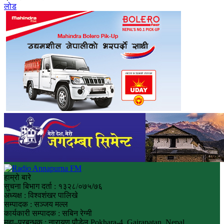
लोड
हाम्रो बारे
सुचना बिभाग दर्ता : १३२८/०७५/७६
अध्यक्ष : विश्वशंखर पालिखे
सम्पादक : सञ्जय मल्ल
कार्यकारी सम्पादक : सबिन रेग्मी
महा–प्रबन्धक : नारायण पौडेल Pokhara-4, Gairapatan, Nepal