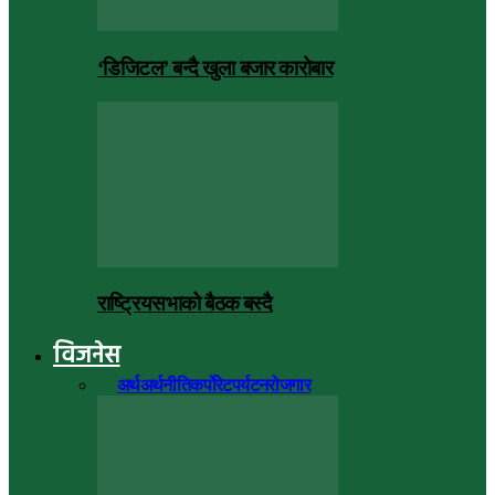
‘डिजिटल’ बन्दै खुला बजार कारोबार
राष्ट्रियसभाको बैठक बस्दै
विजनेस
सबै
अर्थ
अर्थनीति
कर्पोरेट
पर्यटन
रोजगार