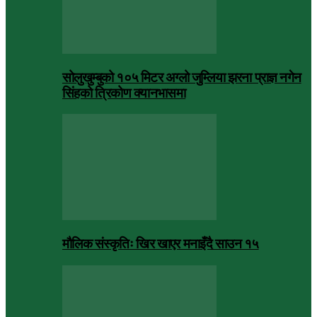
सोलुखुम्बुको १०५ मिटर अग्लो जुम्लिया झरना प्राज्ञ नगेन
सिंहको त्रिकोण क्यानभासमा
मौलिक संस्कृतिः खिर खाएर मनाइँदै साउन १५