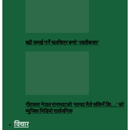
बढी कमाई गर्ने चलचित्र बन्यो ‘लालीबजार’
गीतकार नेपाल रानाभाटको ‘सायद मैले सकिनँ कि…’ को
म्युजिक भिडियो सार्वजनिक
विचार