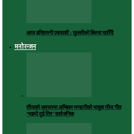
आज हरिशयनी एकादशी : तुलसीको बिरुवा सारिँदै
मनोरन्जन
तीजको अवसरमा अम्बिका भण्डारीको भावुक तीज गीत
‘भइयो दुई तिर’ सार्वजनिक