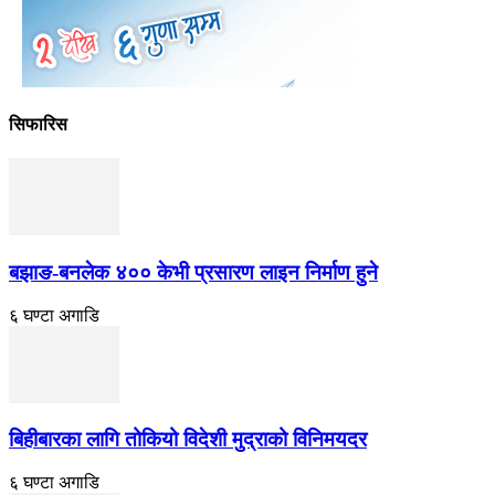
सिफारिस
बझाङ-बनलेक ४०० केभी प्रसारण लाइन निर्माण हुने
६ घण्टा अगाडि
बिहीबारका लागि तोकियो विदेशी मुद्राको विनिमयदर
६ घण्टा अगाडि