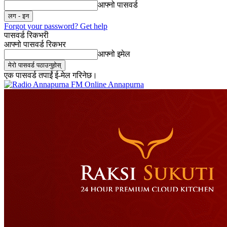
आफ्नो पासवर्ड
Forgot your password? Get help
पासवर्ड रिकभरी
आफ्नो पासवर्ड रिकभर
आफ्नो इमेल
एक पासवर्ड तपाईं ई-मेल गरिनेछ।
Online Annapurna