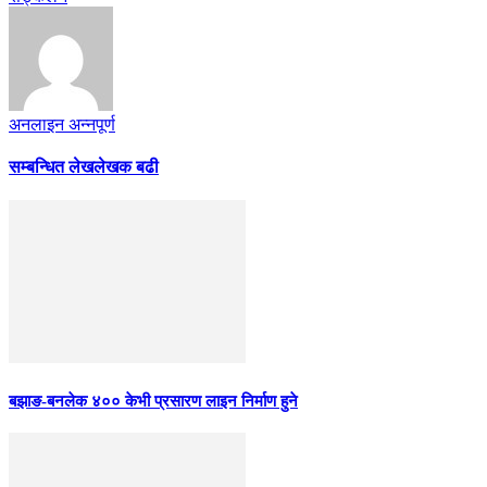
अनलाइन अन्नपूर्ण
सम्बन्धित लेख
लेखक बढी
बझाङ-बनलेक ४०० केभी प्रसारण लाइन निर्माण हुने