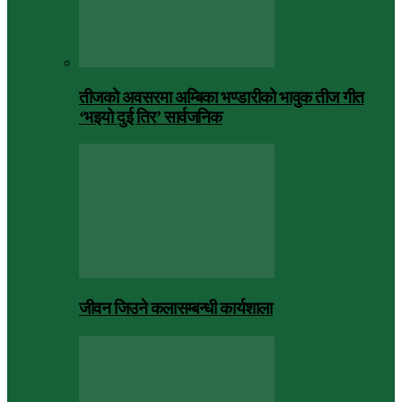
तीजको अवसरमा अम्बिका भण्डारीको भावुक तीज गीत
‘भइयो दुई तिर’ सार्वजनिक
जीवन जिउने कलासम्बन्धी कार्यशाला