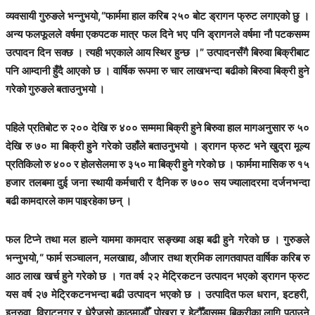
व्यवसायी गुरुङले भन्नुभयो,“फार्ममा हाल करिब २५० बोट ड्रागन फ्रुट लगाएको छु ।
अन्य फलफूलले वर्षमा एकपटक मात्र फल दिने भए पनि ड्रागनले वर्षमा नौ पटकसम्म
उत्पादन दिन सक्छ । त्यही भएकाले आय स्थिर हुन्छ ।” उत्पादनसँगै बिरुवा बिक्रीबाट
पनि आम्दानी हुँदै आएको छ । वार्षिक रूपमा रु चार लाखभन्दा बढीको बिरुवा बिक्री हुने
गरेको गुरुङले बताउनुभयो ।
पहिले प्रतिबोट रु २०० देखि रु ४०० सम्ममा बिक्री हुने बिरुवा हाल मागअनुसार रु ५०
देखि रु ७० मा बिक्री हुने गरेको उहाँले बताउनुभयो । ड्रागन फ्रुट भने खुद्रा मूल्य
प्रतिकिलो रु ४०० र होलसेलमा रु ३५० मा बिक्री हुने गरेको छ । फार्ममा मासिक रु १५
हजार तलबमा दुई जना स्थायी कर्मचारी र दैनिक रु ७०० सय ज्यालादरमा दर्जनभन्दा
बढी कामदारले काम पाइरहेका छन् ।
फल टिप्ने तथा मल हाल्ने याममा कामदार सङ्ख्या अझ बढी हुने गरेको छ । गुरुङले
भन्नुभयो,“ फार्म सञ्चालन, मलखाद्य, औजार तथा श्रमिक लागतवापत वार्षिक करिब रु
आठ लाख खर्च हुने गरेको छ । गत वर्ष २२ मेट्रिकटन उत्पादन भएको ड्रागन फ्रुट
यस वर्ष २७ मेट्रिकटनभन्दा बढी उत्पादन भएको छ । उत्पादित फल धरान, इटहरी,
इनरुवा, विराटनगर र धेरैजसो काठमाडौँ, पोखरा र हेटौँडासम्म बिक्रीका लागि पठाउने