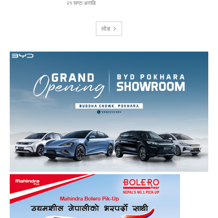
२१ घण्टा अगाडि
लोड