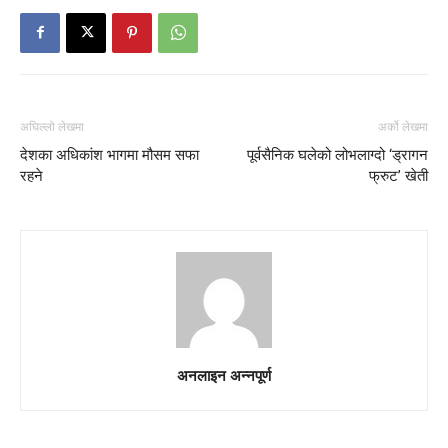
अघिल्लो लेखमा
अर्को लेखमा
देशका अधिकांश भागमा मौसम सफा
पूर्वसैनिक घलेको लोभलाग्दो ‘ड्रागन
रहने
फ्रुट’ खेती
अनलाइन अन्नपूर्ण