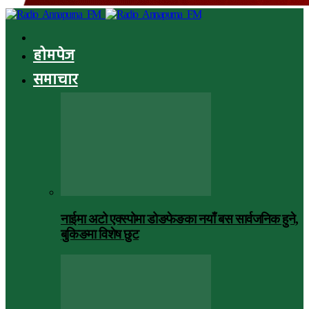
होमपेज
समाचार
नाईमा अटो एक्स्पोमा डोङफेङका नयाँ बस सार्वजनिक हुने,
बुकिङमा विशेष छुट