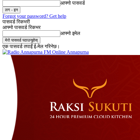
आफ्नो पासवर्ड
Forgot your password? Get help
पासवर्ड रिकभरी
आफ्नो पासवर्ड रिकभर
आफ्नो इमेल
एक पासवर्ड तपाईं ई-मेल गरिनेछ।
Online Annapurna