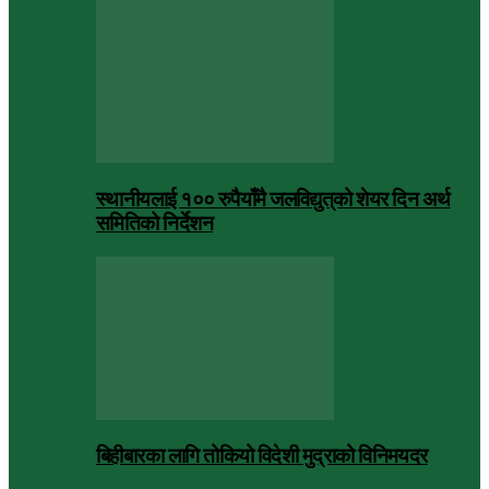
स्थानीयलाई १०० रुपैयाँमै जलविद्युत्‌को शेयर दिन अर्थ
समितिको निर्देशन
बिहीबारका लागि तोकियो विदेशी मुद्राको विनिमयदर