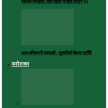
मौलिक संस्कृतिः खिर खाएर मनाइँदै साउन १५
आज हरिशयनी एकादशी : तुलसीको बिरुवा सारिँदै
मनोरन्जन