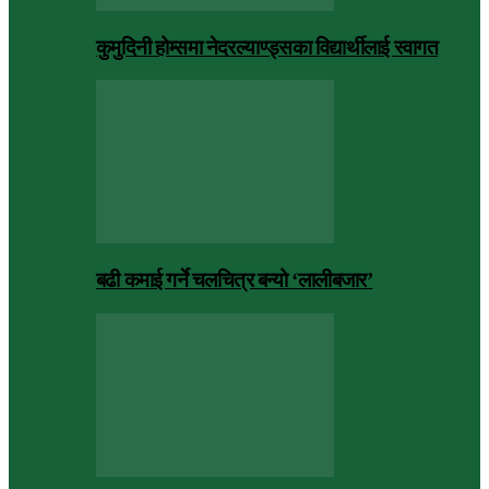
कुमुदिनी होम्समा नेदरल्याण्ड्सका विद्यार्थीलाई स्वागत
बढी कमाई गर्ने चलचित्र बन्यो ‘लालीबजार’