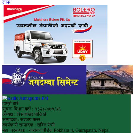
लोड
हाम्रो बारे
सुचना बिभाग दर्ता : १३२८/०७५/७६
अध्यक्ष : विश्वशंखर पालिखे
सम्पादक : सञ्जय मल्ल
कार्यकारी सम्पादक : सबिन रेग्मी
महा–प्रबन्धक : नारायण पौडेल Pokhara-4, Gairapatan, Nepal