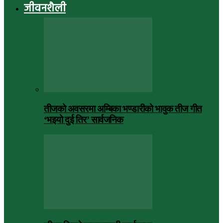
जीवनशैली
तीजको अवसरमा अम्बिका भण्डारीको भावुक तीज गीत
‘भइयो दुई तिर’ सार्वजनिक