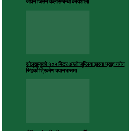
जीवन जिउने कलासम्बन्धी कार्यशाला
सोलुखुम्बुको १०५ मिटर अग्लो जुम्लिया झरना प्राज्ञ नगेन
सिंहको त्रिकोण क्यानभासमा