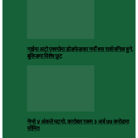
नाईमा अटो एक्स्पोमा डोङफेङका नयाँ बस सार्वजनिक हुने,
बुकिङमा विशेष छुट
नेप्से ४ अंकले घट्यो, कारोबार रकम ३ अर्ब ७७ करोडमा
सीमित