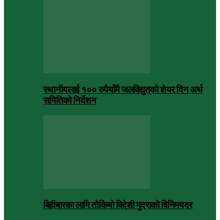
स्थानीयलाई १०० रुपैयाँमै जलविद्युत्‌को शेयर दिन अर्थ
समितिको निर्देशन
बिहीबारका लागि तोकियो विदेशी मुद्राको विनिमयदर