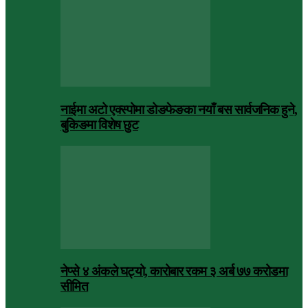
नाईमा अटो एक्स्पोमा डोङफेङका नयाँ बस सार्वजनिक हुने,
बुकिङमा विशेष छुट
नेप्से ४ अंकले घट्यो, कारोबार रकम ३ अर्ब ७७ करोडमा
सीमित