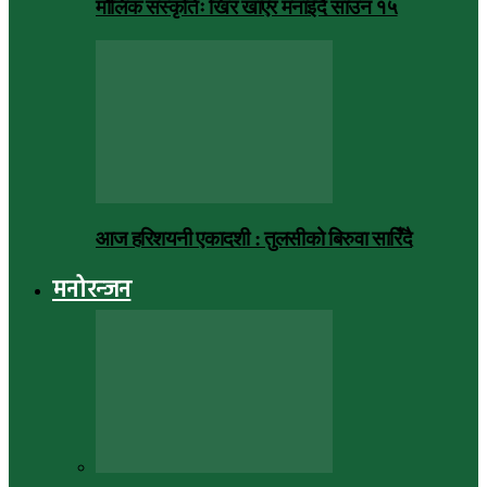
मौलिक संस्कृतिः खिर खाएर मनाइँदै साउन १५
आज हरिशयनी एकादशी : तुलसीको बिरुवा सारिँदै
मनोरन्जन