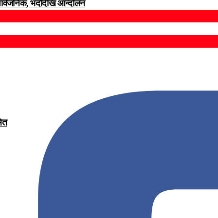
सार्वजनिक, भदाैदेखि आन्दाेलन
मित