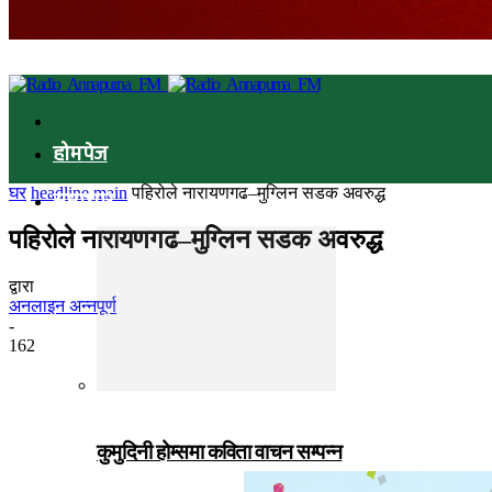
होमपेज
घर
headline main
पहिरोले नारायणगढ–मुग्लिन सडक अवरुद्ध
समाचार
पहिरोले नारायणगढ–मुग्लिन सडक अवरुद्ध
द्वारा
अनलाइन अन्नपूर्ण
-
162
कुमुदिनी होम्समा कविता वाचन सम्पन्न