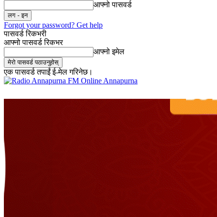
आफ्नो पासवर्ड
Forgot your password? Get help
पासवर्ड रिकभरी
आफ्नो पासवर्ड रिकभर
आफ्नो इमेल
एक पासवर्ड तपाईं ई-मेल गरिनेछ।
Online Annapurna