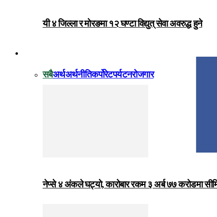
यी ४ जिल्ला र मोरङमा १२ घण्टा विद्युत् सेवा अवरुद्ध हुने
विजनेस
सबै
अर्थ
अर्थनीति
कर्पोरेट
पर्यटन
रोजगार
नेप्से ४ अंकले घट्यो, कारोबार रकम ३ अर्ब ७७ करोडमा सी