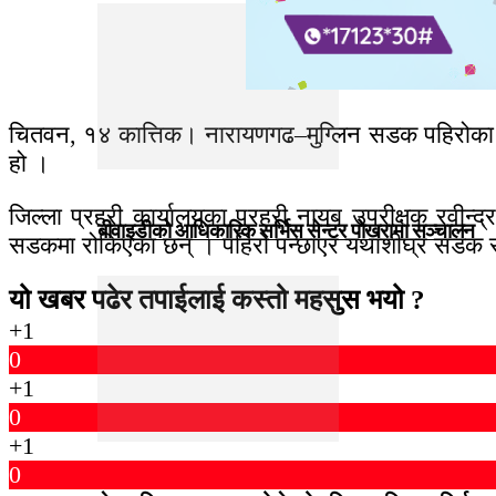
चितवन, १४ कात्तिक। नारायणगढ–मुग्लिन सडक पहिरोका 
हो ।
जिल्ला प्रहरी कार्यालयका प्रहरी नायब उपरीक्षक रवीन
बीवाइडीको आधिकारिक सर्भिस सेन्टर पोखरामा सञ्चालन
सडकमा रोकिएका छन् । पहिरो पन्छाएर यथाशीघ्र सडक सु
यो खबर पढेर तपाईलाई कस्तो महसुस भयो ?
+1
0
+1
0
+1
0