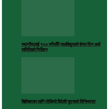
स्थानीयलाई १०० रुपैयाँमै जलविद्युत्‌को शेयर दिन अर्थ
समितिको निर्देशन
बिहीबारका लागि तोकियो विदेशी मुद्राको विनिमयदर