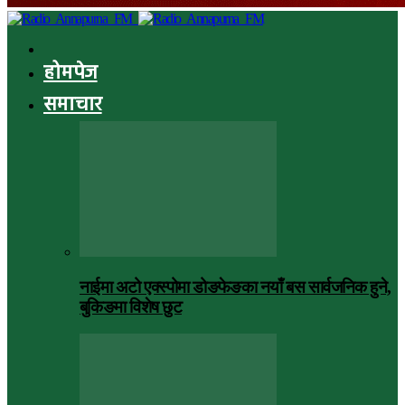
होमपेज
समाचार
नाईमा अटो एक्स्पोमा डोङफेङका नयाँ बस सार्वजनिक हुने,
बुकिङमा विशेष छुट