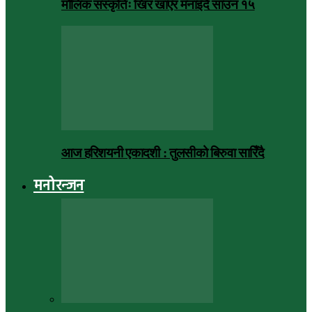
मौलिक संस्कृतिः खिर खाएर मनाइँदै साउन १५
आज हरिशयनी एकादशी : तुलसीको बिरुवा सारिँदै
मनोरन्जन