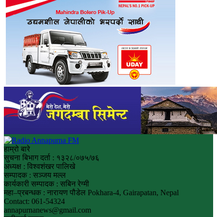
हाम्रो बारे
सुचना बिभाग दर्ता : १३२८/०७५/७६
अध्यक्ष : विश्वशंखर पालिखे
सम्पादक : सञ्जय मल्ल
कार्यकारी सम्पादक : सबिन रेग्मी
महा–प्रबन्धक : नारायण पौडेल Pokhara-4, Gairapatan, Nepal
Contact: 061-54324
annapurnanews@gmail.com