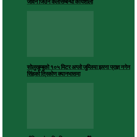
जीवन जिउने कलासम्बन्धी कार्यशाला
सोलुखुम्बुको १०५ मिटर अग्लो जुम्लिया झरना प्राज्ञ नगेन
सिंहको त्रिकोण क्यानभासमा