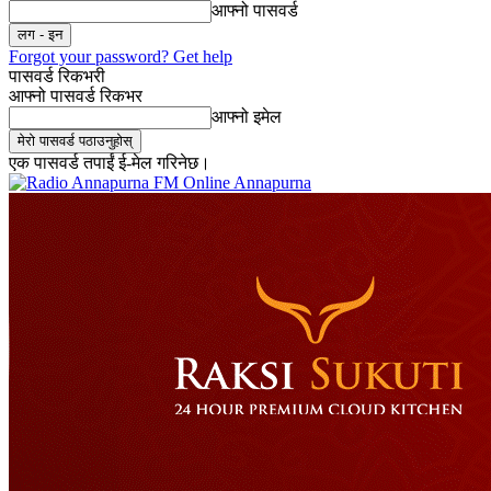
आफ्नो पासवर्ड
Forgot your password? Get help
पासवर्ड रिकभरी
आफ्नो पासवर्ड रिकभर
आफ्नो इमेल
एक पासवर्ड तपाईं ई-मेल गरिनेछ।
Online Annapurna