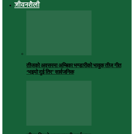
जीवनशैली
तीजको अवसरमा अम्बिका भण्डारीको भावुक तीज गीत
‘भइयो दुई तिर’ सार्वजनिक