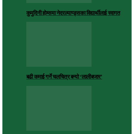
कुमुदिनी होम्समा नेदरल्याण्ड्सका विद्यार्थीलाई स्वागत
बढी कमाई गर्ने चलचित्र बन्यो ‘लालीबजार’