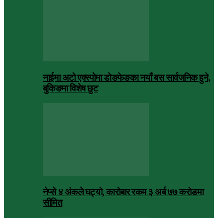
नाईमा अटो एक्स्पोमा डोङफेङका नयाँ बस सार्वजनिक हुने,
बुकिङमा विशेष छुट
नेप्से ४ अंकले घट्यो, कारोबार रकम ३ अर्ब ७७ करोडमा
सीमित