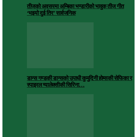
तीजको अवसरमा अम्बिका भण्डारीको भावुक तीज गीत
‘भइयो दुई तिर’ सार्वजनिक
डान्स गण्डकी डान्सको उपाधी कुमुदिनी होम्सकी सेफिका र
स्पाइरल ग्यालेक्सीकी सिरिना…