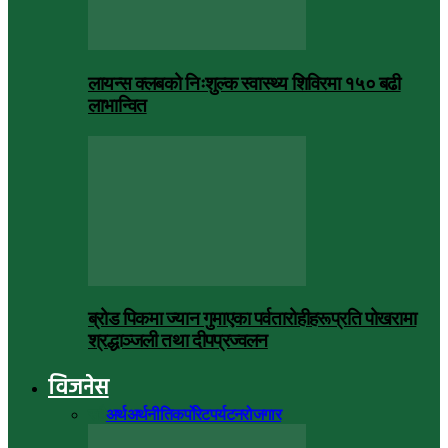
लायन्स क्लबको निःशुल्क स्वास्थ्य शिविरमा १५० बढी
लाभान्वित
ब्रोड पिकमा ज्यान गुमाएका पर्वतारोहीहरूप्रति पोखरामा
श्रद्धाञ्जली तथा दीपप्रज्वलन
विजनेस
सबै
अर्थ
अर्थनीति
कर्पोरेट
पर्यटन
रोजगार