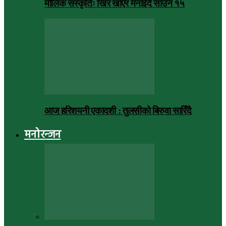
मौलिक संस्कृतिः खिर खाएर मनाइँदै साउन १५
आज हरिशयनी एकादशी : तुलसीको बिरुवा सारिँदै
मनोरन्जन