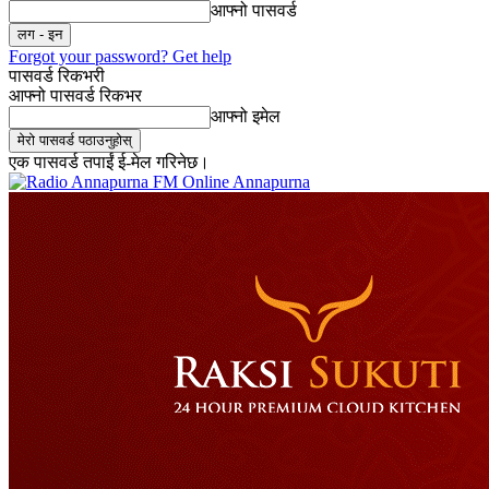
आफ्नो पासवर्ड
Forgot your password? Get help
पासवर्ड रिकभरी
आफ्नो पासवर्ड रिकभर
आफ्नो इमेल
एक पासवर्ड तपाईं ई-मेल गरिनेछ।
Online Annapurna