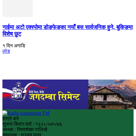
नाईमा अटो एक्स्पोमा डोङफेङका नयाँ बस सार्वजनिक हुने, बुकिङमा
विशेष छुट
१ दिन अगाडि
लोड
हाम्रो बारे
सुचना बिभाग दर्ता : १३२८/०७५/७६
अध्यक्ष : विश्वशंखर पालिखे
सम्पादक : सञ्जय मल्ल