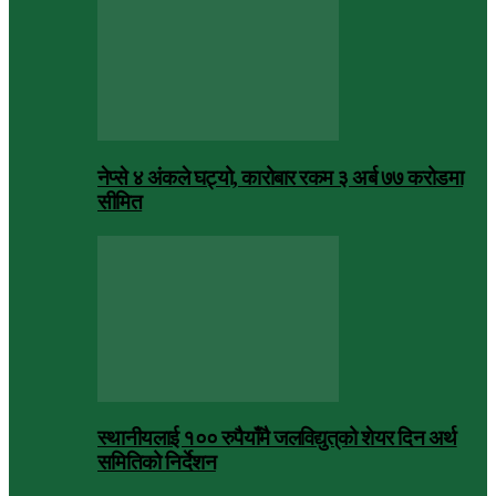
नेप्से ४ अंकले घट्यो, कारोबार रकम ३ अर्ब ७७ करोडमा
सीमित
स्थानीयलाई १०० रुपैयाँमै जलविद्युत्‌को शेयर दिन अर्थ
समितिको निर्देशन