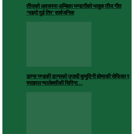
तीजको अवसरमा अम्बिका भण्डारीको भावुक तीज गीत
‘भइयो दुई तिर’ सार्वजनिक
डान्स गण्डकी डान्सको उपाधी कुमुदिनी होम्सकी सेफिका र
स्पाइरल ग्यालेक्सीकी सिरिना…