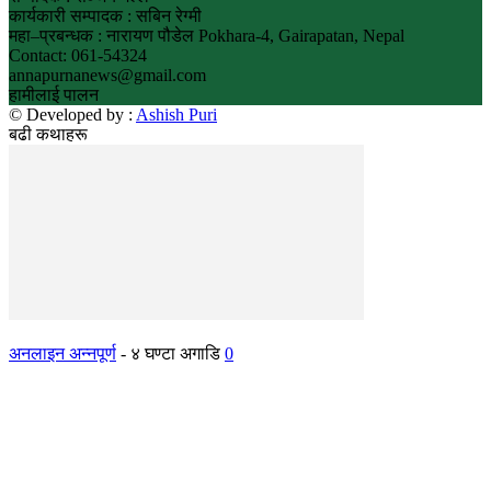
कार्यकारी सम्पादक : सबिन रेग्मी
महा–प्रबन्धक : नारायण पौडेल Pokhara-4, Gairapatan, Nepal
Contact: 061-54324
annapurnanews@gmail.com
हामीलाई पालन
© Developed by :
Ashish Puri
बढी कथाहरू
अनलाइन अन्नपूर्ण
-
४ घण्टा अगाडि
0