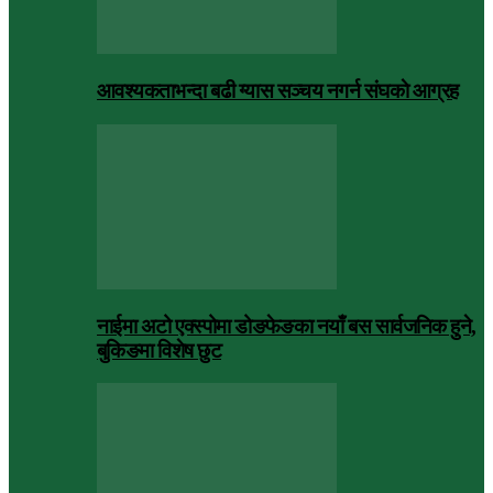
आवश्यकताभन्दा बढी ग्यास सञ्चय नगर्न संघकाे आग्रह
नाईमा अटो एक्स्पोमा डोङफेङका नयाँ बस सार्वजनिक हुने,
बुकिङमा विशेष छुट