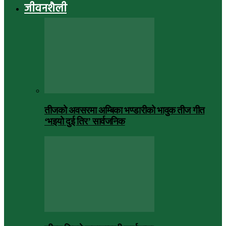
जीवनशैली
तीजको अवसरमा अम्बिका भण्डारीको भावुक तीज गीत
‘भइयो दुई तिर’ सार्वजनिक