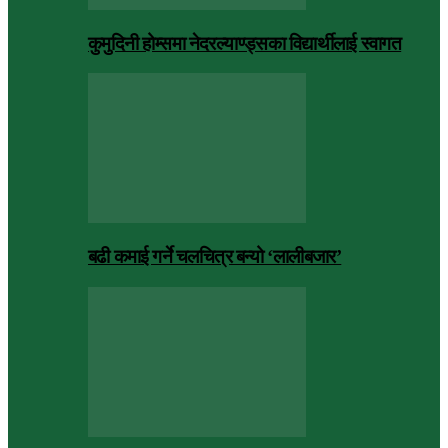
कुमुदिनी होम्समा नेदरल्याण्ड्सका विद्यार्थीलाई स्वागत
बढी कमाई गर्ने चलचित्र बन्यो ‘लालीबजार’