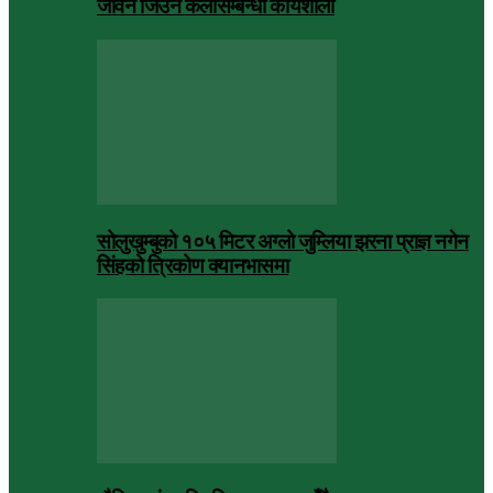
जीवन जिउने कलासम्बन्धी कार्यशाला
सोलुखुम्बुको १०५ मिटर अग्लो जुम्लिया झरना प्राज्ञ नगेन
सिंहको त्रिकोण क्यानभासमा