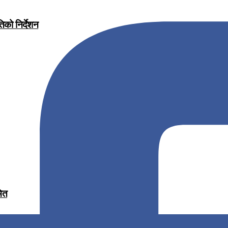
िको निर्देशन
मित