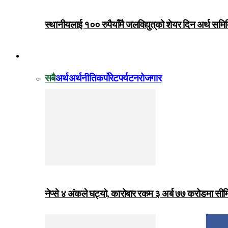
स्थानीयलाई १०० रुपैयाँमै जलविद्युत्‌को शेयर दिन अर्थ समित
विजनेस
सबै
अर्थ
अर्थनीति
कर्पोरेट
पर्यटन
रोजगार
नेप्से ४ अंकले घट्यो, कारोबार रकम ३ अर्ब ७७ करोडमा सी