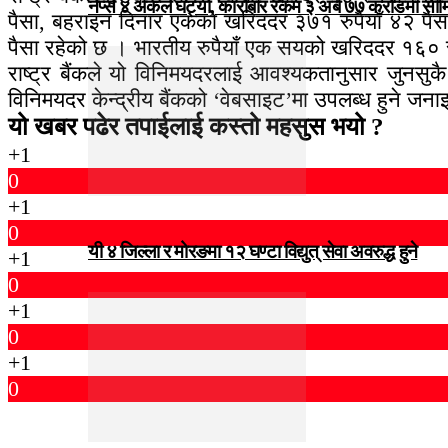
नेप्से ४ अंकले घट्यो, कारोबार रकम ३ अर्ब ७७ करोडमा सी
पैसा, बहराइन दिनार एकको खरिददर ३७१ रुपैयाँ ४२ पैसा
पैसा रहेको छ । भारतीय रुपैयाँ एक सयको खरिददर १६० रु
राष्ट्र बैंकले यो विनिमयदरलाई आवश्यकतानुसार जुनसु
विनिमयदर केन्द्रीय बैंकको ‘वेबसाइट’मा उपलब्ध हुने जन
यो खबर पढेर तपाईलाई कस्तो महसुस भयो ?
+1
0
+1
0
यी ४ जिल्ला र मोरङमा १२ घण्टा विद्युत् सेवा अवरुद्ध हुने
+1
0
+1
0
+1
0