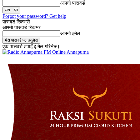
आफ्नो पासवर्ड
Forgot your password? Get help
पासवर्ड रिकभरी
आफ्नो पासवर्ड रिकभर
आफ्नो इमेल
एक पासवर्ड तपाईं ई-मेल गरिनेछ।
Online Annapurna