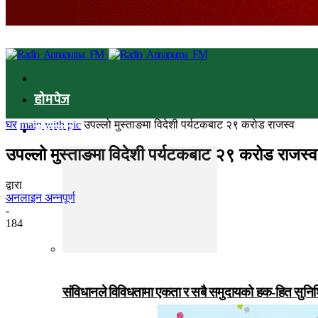
होमपेज
घर
main with pic
उपल्लो मुस्ताङमा विदेशी पर्यटकबाट २९ करोड राजस्व
समाचार
उपल्लो मुस्ताङमा विदेशी पर्यटकबाट २९ करोड राजस्व
द्वारा
अनलाइन अन्नपूर्ण
-
184
संविधानले विविधतामा एकता र सबै समुदायको हक-हित सुनिश