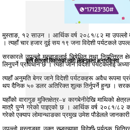
मुस्ताङ, १२ साउन । आर्थिक वर्ष २०८१/८२ मा उपल्लो
। त्यहाँ चार हजार दुई सय १९ जना विदेशी पर्यटकले उप
सरकारले उपल्लो मुस्ताङलाई निषेधित तथा नियन्त्रित क्ष
कृषि क्षेत्रको विकासका लागि लेखनाथमा अन्तरक्रिया
लिनुपर्ने प्रावधान छ । त्यहाँ जाने विदेशी पर्यटकलाई 
त्यहाँ अनुमति बेगर जाने विदेशी पर्यटकहरू अवैध रूपमा 
थप दैनिक ५० डलर अतिरिक्त शुल्क तिर्नुपर्ने हुन्छ । स
यहाँको वारागुङ मुक्तिक्षेत्र–४ कागबेनीदेखि माथिको क्षेत
मात्रै पुग्ने गरेको पाइएको छ । आर्थिक वर्ष २०८१/८२
गरेको एक्याप लोमान्थाङका प्रमुख उमेश पौडेलले जानकार
उपल्लो मुस्ताङमा उक्त सङ्ख्यामा विदेशी पर्यटक भित्