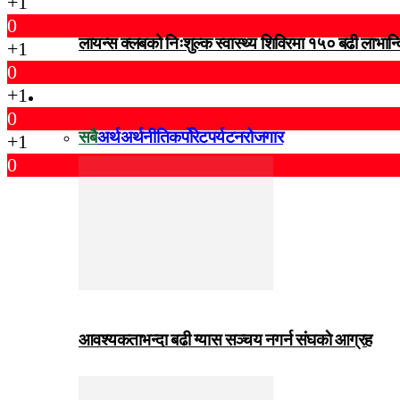
+1
0
लायन्स क्लबको निःशुल्क स्वास्थ्य शिविरमा १५० बढी लाभान्
+1
0
+1
विजनेस
0
सबै
अर्थ
अर्थनीति
कर्पोरेट
पर्यटन
रोजगार
+1
0
आवश्यकताभन्दा बढी ग्यास सञ्चय नगर्न संघकाे आग्रह