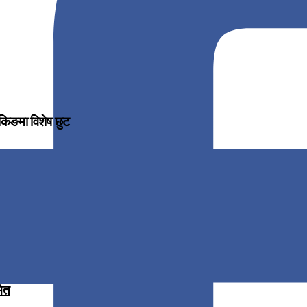
ुकिङमा विशेष छुट
मित