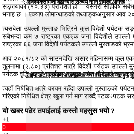
आवश्यकताभन्दा बढी ग्यास सञ्चय नगर्न संघकाे आग्रह
सङ्ख्याको (१०.३३) प्रतिशत हो । यसैगरी सोहीवर्ष सबैभन
भनाइ छ । एक्याप लोमान्थाङको तथ्याङ्कअनुसार आव २०८
त्यसबेला उपल्लो मुस्ताङ भित्रिने कुल विदेशी पर्यटक स
सबैभन्दा कम ७ राष्ट्रका एकएक जना विदेशीले उपल्लो
राष्ट्रका ६६ जना विदेशी पर्यटकले उपल्लो मुस्ताङको भ्र
आव २०८१/८२ को साउनदेखि असार महिनासम्म कूल एक लाख
तुलनामा (२.८०) प्रतिशत मात्रै विदेशी पर्यटक उपल्ल
पर्यटक वृद्धि भएको कार्यालय प्रमुख उमेश पौडेलले जानका
नाईमा अटो एक्स्पोमा डोङफेङका नयाँ बस सार्वजनिक हुने, ब
त्यहाँ निषेधित क्षत्रे कायम रहँदा उपल्लो मुस्ताङको पर
गरिएको निषेधित क्षेत्र खुला गर्न माग राख्दै पटक÷पटक सर
यो खबर पढेर तपाईलाई कस्तो महसुस भयो ?
+1
0