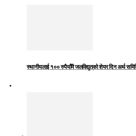
स्थानीयलाई १०० रुपैयाँमै जलविद्युत्‌को शेयर दिन अर्थ समित
जीवनशैली