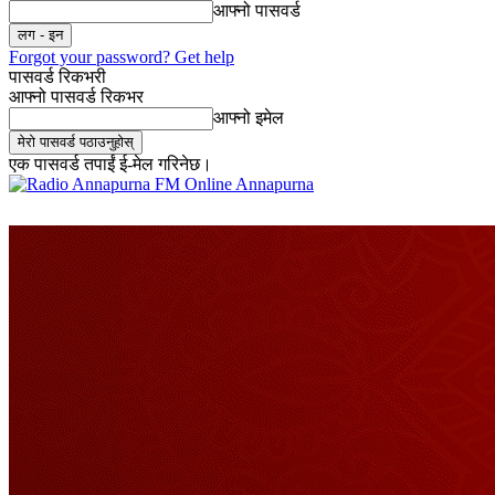
आफ्नो पासवर्ड
Forgot your password? Get help
पासवर्ड रिकभरी
आफ्नो पासवर्ड रिकभर
आफ्नो इमेल
एक पासवर्ड तपाईं ई-मेल गरिनेछ।
Online Annapurna