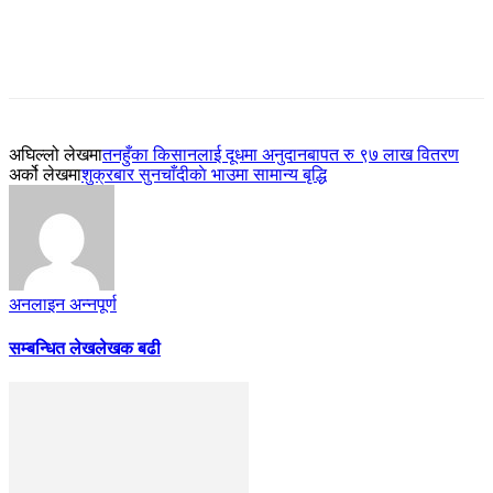
अघिल्लो लेखमा
तनहुँका किसानलाई दूधमा अनुदानबापत रु ९७ लाख वितरण
अर्को लेखमा
शुक्रबार सुनचाँदीकाे भाउमा सामान्य बृद्धि
अनलाइन अन्नपूर्ण
सम्बन्धित लेख
लेखक बढी