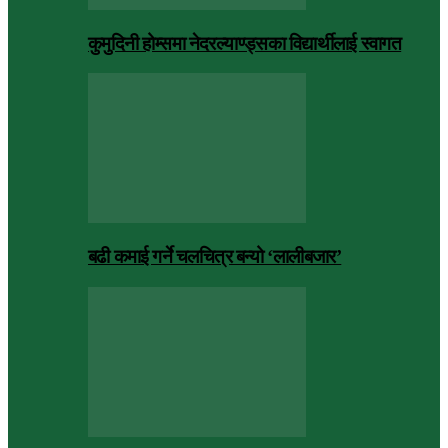
कुमुदिनी होम्समा नेदरल्याण्ड्सका विद्यार्थीलाई स्वागत
बढी कमाई गर्ने चलचित्र बन्यो ‘लालीबजार’