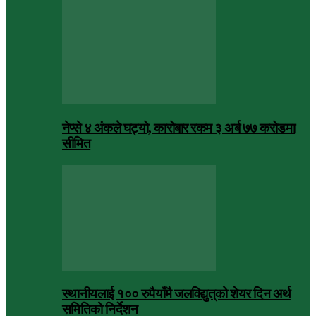
नेप्से ४ अंकले घट्यो, कारोबार रकम ३ अर्ब ७७ करोडमा
सीमित
स्थानीयलाई १०० रुपैयाँमै जलविद्युत्‌को शेयर दिन अर्थ
समितिको निर्देशन