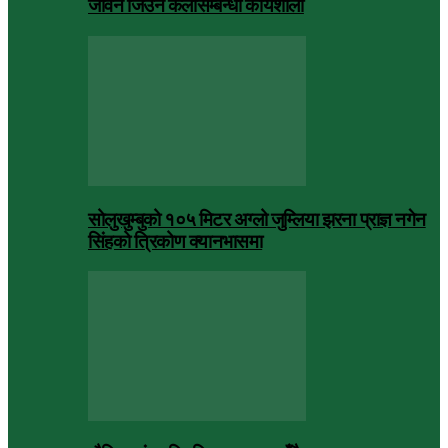
जीवन जिउने कलासम्बन्धी कार्यशाला
सोलुखुम्बुको १०५ मिटर अग्लो जुम्लिया झरना प्राज्ञ नगेन
सिंहको त्रिकोण क्यानभासमा