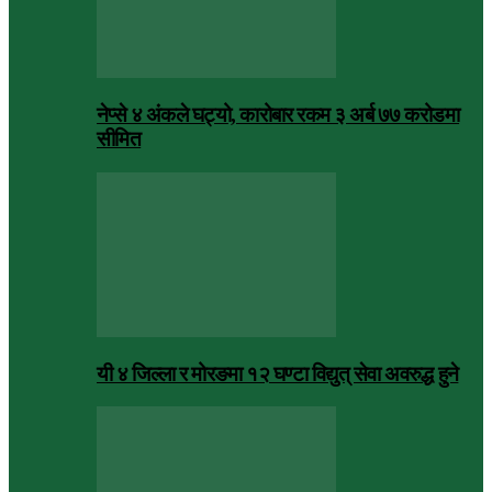
नेप्से ४ अंकले घट्यो, कारोबार रकम ३ अर्ब ७७ करोडमा
सीमित
यी ४ जिल्ला र मोरङमा १२ घण्टा विद्युत् सेवा अवरुद्ध हुने