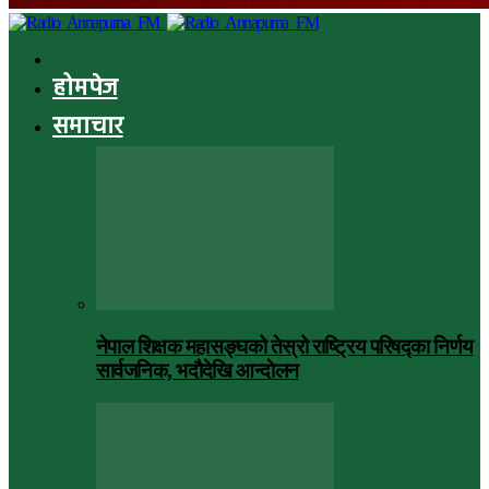
होमपेज
समाचार
नेपाल शिक्षक महासङ्घको तेस्रो राष्ट्रिय परिषद्का निर्णय
सार्वजनिक, भदाैदेखि आन्दाेलन