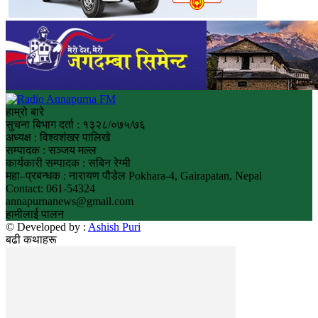
हाम्रो बारे
सुचना बिभाग दर्ता : १३२८/०७५/७६
अध्यक्ष : विश्वशंखर पालिखे
सम्पादक : सञ्जय मल्ल
कार्यकारी सम्पादक : सबिन रेग्मी
महा–प्रबन्धक : नारायण पौडेल Pokhara-4, Gairapatan, Nepal
Contact: 061-54324
annapurnanews@gmail.com
हामीलाई पालन
© Developed by :
Ashish Puri
बढी कथाहरू