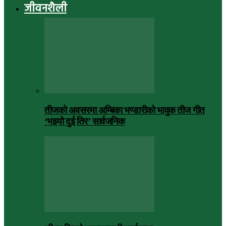
जीवनशैली
तीजको अवसरमा अम्बिका भण्डारीको भावुक तीज गीत
‘भइयो दुई तिर’ सार्वजनिक