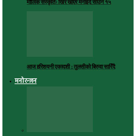
मौलिक संस्कृतिः खिर खाएर मनाइँदै साउन १५
आज हरिशयनी एकादशी : तुलसीको बिरुवा सारिँदै
मनोरन्जन