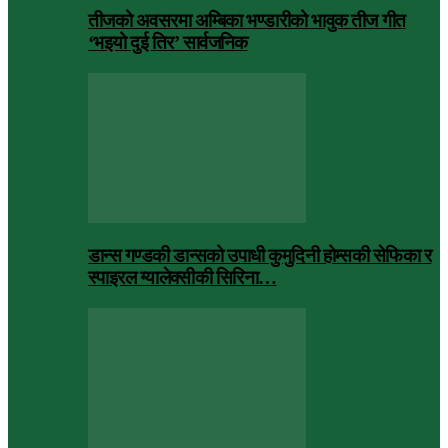
तीजको अवसरमा अम्बिका भण्डारीको भावुक तीज गीत
‘भइयो दुई तिर’ सार्वजनिक
डान्स गण्डकी डान्सको उपाधी कुमुदिनी होम्सकी सेफिका र
स्पाइरल ग्यालेक्सीकी सिरिना…