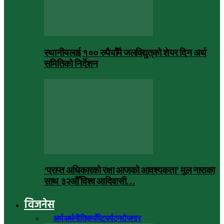
स्थानीयलाई १०० रुपैयाँमै जलविद्युत्‌को शेयर दिन अर्थ
समितिको निर्देशन
‘प्राप्त अधिकारको रक्षा आजको आवश्यकता’ मूल नाराका
साथ ३२औँ विश्व आदिवासी…
विजनेस
सबै
अर्थ
अर्थनीति
कर्पोरेट
पर्यटन
रोजगार