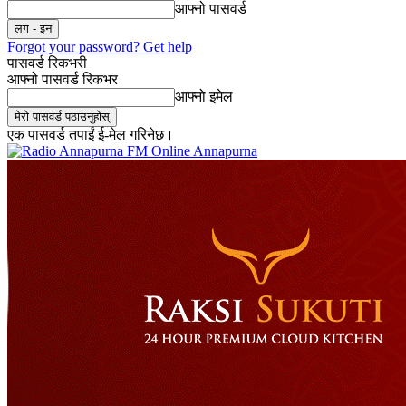
आफ्नो पासवर्ड
Forgot your password? Get help
पासवर्ड रिकभरी
आफ्नो पासवर्ड रिकभर
आफ्नो इमेल
एक पासवर्ड तपाईं ई-मेल गरिनेछ।
Online Annapurna