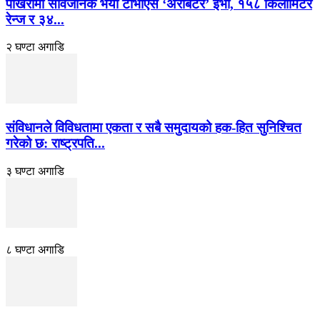
पोखरामा सार्वजनिक भयो टीभीएस ‘अरबिटर’ ईभी, १५८ किलोमिटर
रेन्ज र ३४...
२ घण्टा अगाडि
संविधानले विविधतामा एकता र सबै समुदायको हक-हित सुनिश्चित
गरेको छ: राष्ट्रपति...
३ घण्टा अगाडि
८ घण्टा अगाडि