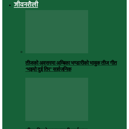
जीवनशैली
तीजको अवसरमा अम्बिका भण्डारीको भावुक तीज गीत
‘भइयो दुई तिर’ सार्वजनिक