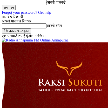
आफ्नो पासवर्ड
Forgot your password? Get help
पासवर्ड रिकभरी
आफ्नो पासवर्ड रिकभर
आफ्नो इमेल
एक पासवर्ड तपाईं ई-मेल गरिनेछ।
Online Annapurna