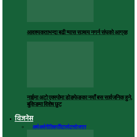
आवश्यकताभन्दा बढी ग्यास सञ्चय नगर्न संघकाे आग्रह
नाईमा अटो एक्स्पोमा डोङफेङका नयाँ बस सार्वजनिक हुने,
बुकिङमा विशेष छुट
विजनेस
सबै
अर्थ
अर्थनीति
कर्पोरेट
पर्यटन
रोजगार