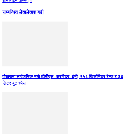
अनलाइन अन्नपूर्ण
सम्बन्धित लेख
लेखक बढी
पोखरामा सार्वजनिक भयो टीभीएस ‘अरबिटर’ ईभी, १५८ किलोमिटर रेन्ज र ३४
लिटर बुट स्पेस