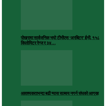
पोखरामा सार्वजनिक भयो टीभीएस ‘अरबिटर’ ईभी, १५८
किलोमिटर रेन्ज र ३४…
आवश्यकताभन्दा बढी ग्यास सञ्चय नगर्न संघकाे आग्रह