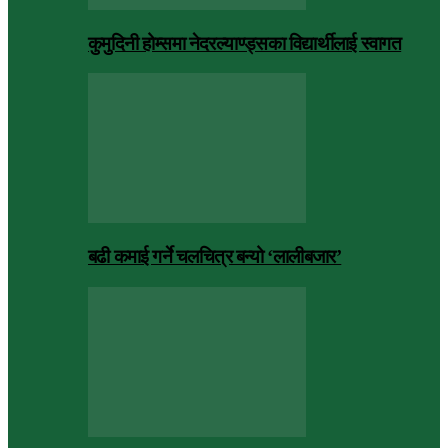
कुमुदिनी होम्समा नेदरल्याण्ड्सका विद्यार्थीलाई स्वागत
बढी कमाई गर्ने चलचित्र बन्यो ‘लालीबजार’