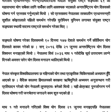
भारतीय प्रधानमन्त्री नरेन्द्रदामोदरदास मोदीले संयुक्त राष्ट्र सङ्घको ६९ औँ
महासभामा योग सबैका लागि सधैँका लागि आवश्यक भएकाले अन्तर्राष्ट्रिय योग दिवसको
घोषणा गर्न प्रस्ताव गर्नुभएको थियो । सो प्रस्तावमा नेपालका तत्कालीन प्रधानमन्त्री
सुशील कोइरालाले पहिलो समर्थन गरेपछि युरोपियन युनियन लगायत संयुक्त राष्ट्र
सङ्घका स्थायी सदस्य राष्ट्रले समर्थन गरेका थिए ।
सङ्घले घोषणा गरेका दिवसमध्ये ९० दिनमा १७७ देशले समर्थन गर्ने कीर्तिमान योग
दिवसले कायम गरेको छ । सन् २०१६ देखि २१ जुनमा अन्तर्राष्ट्रिय योग दिवस
विश्वभर मनाइएकोे थियो । नेपालमा विसं २०३६ माघ १ गतेदेखि सूर्य उत्तरायण लाग्ने
दिनको अवसर पारेर योग दिवस मनाउन थालिएको थियो ।
नेपाल संस्कृत विश्वविद्यालयमा छ महिनाको योग तथा प्राकृतिक चिकित्साको अध्यापन हुँदै
आएको छ । वैदिक कालमा हिमालयको काखमा ऋषिमुनिले अध्ययन अनुसन्धान गरी
प्रतिपादन गरेको योग नेपालमै लुप्तप्रायः बनेको थियो । यही क्षेत्रबाट पुनर्जागरण गर्न
दिवस घोषणा गरी जनचेतना जगाउने काम शुरु भएको हो ।
माघ १ गते मनाउने गरिएको विश्व योग दिवस २१ जुनमा मनाइएपछि नेपालका