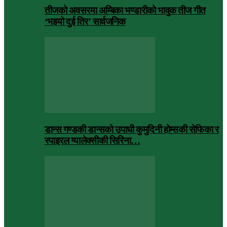
तीजको अवसरमा अम्बिका भण्डारीको भावुक तीज गीत
‘भइयो दुई तिर’ सार्वजनिक
डान्स गण्डकी डान्सको उपाधी कुमुदिनी होम्सकी सेफिका र
स्पाइरल ग्यालेक्सीकी सिरिना…