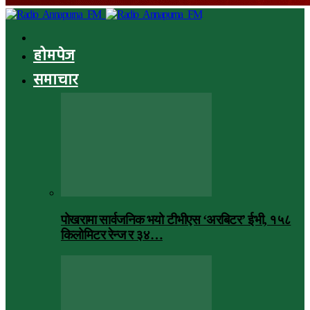
होमपेज
समाचार
पोखरामा सार्वजनिक भयो टीभीएस ‘अरबिटर’ ईभी, १५८
किलोमिटर रेन्ज र ३४…