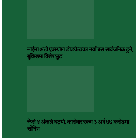
नाईमा अटो एक्स्पोमा डोङफेङका नयाँ बस सार्वजनिक हुने,
बुकिङमा विशेष छुट
नेप्से ४ अंकले घट्यो, कारोबार रकम ३ अर्ब ७७ करोडमा
सीमित