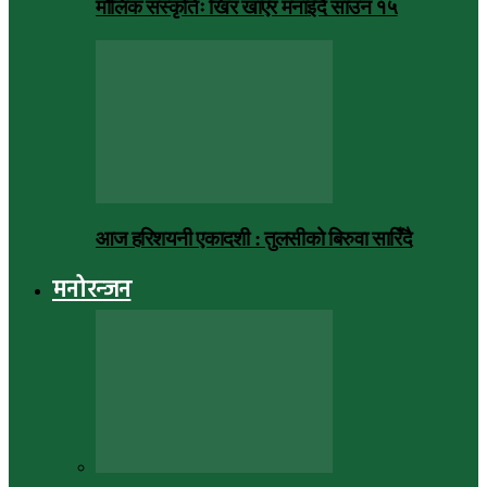
मौलिक संस्कृतिः खिर खाएर मनाइँदै साउन १५
आज हरिशयनी एकादशी : तुलसीको बिरुवा सारिँदै
मनोरन्जन