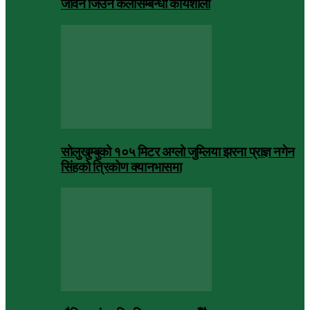
जीवन जिउने कलासम्बन्धी कार्यशाला
सोलुखुम्बुको १०५ मिटर अग्लो जुम्लिया झरना प्राज्ञ नगेन
सिंहको त्रिकोण क्यानभासमा