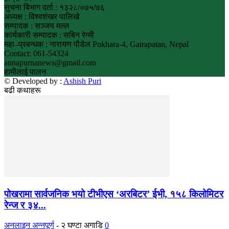
सुचना बिभाग दर्ता : १३२८/०७५/७६
अध्यक्ष : विश्वशंखर पालिखे
सम्पादक : सञ्जय मल्ल
कार्यकारी सम्पादक : सबिन रेग्मी
महा–प्रबन्धक : नारायण पौडेल Pokhara-4, Gairapatan, Nepal
Contact: 061-54324
annapurnanews@gmail.com
हामीलाई पालन
© Developed by :
Ashish Puri
बढी कथाहरू
पोखरामा सार्वजनिक भयो टीभीएस ‘अरबिटर’ ईभी, १५८ किलोमिटर
रेन्ज र ३४...
अनलाइन अन्नपूर्ण
-
२ घण्टा अगाडि
0