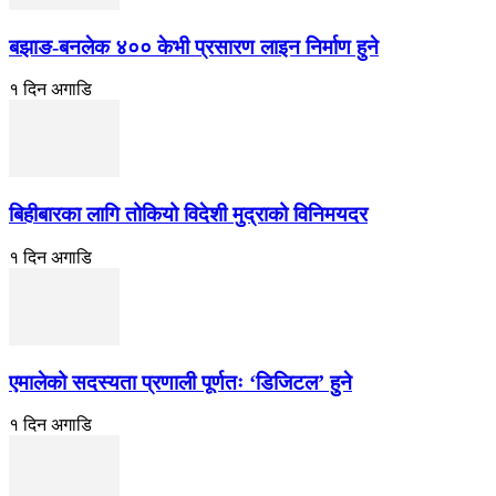
बझाङ-बनलेक ४०० केभी प्रसारण लाइन निर्माण हुने
१ दिन अगाडि
बिहीबारका लागि तोकियो विदेशी मुद्राको विनिमयदर
१ दिन अगाडि
एमालेको सदस्यता प्रणाली पूर्णतः ‘डिजिटल’ हुने
१ दिन अगाडि