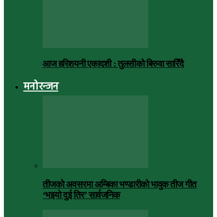
आज हरिशयनी एकादशी : तुलसीको बिरुवा सारिँदै
मनोरन्जन
तीजको अवसरमा अम्बिका भण्डारीको भावुक तीज गीत
‘भइयो दुई तिर’ सार्वजनिक