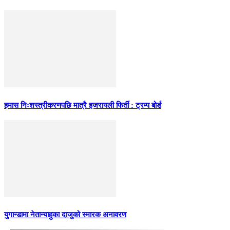
हमास निःशस्त्रीकरणपछि मात्रै इजरायली फिर्ती : ट्रम्प बोर्ड
युगान्डामा नेतान्याहुका दाजुको स्मारक अनावरण