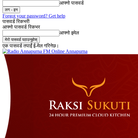
आफ्नो पासवर्ड
Forgot your password? Get help
पासवर्ड रिकभरी
आफ्नो पासवर्ड रिकभर
आफ्नो इमेल
एक पासवर्ड तपाईं ई-मेल गरिनेछ।
Online Annapurna