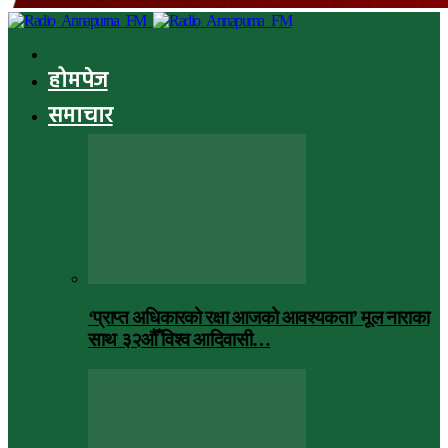
होमपेज
समाचार
‘प्राप्त अधिकारको रक्षा आजको आवश्यकता’ मूल नाराका
साथ ३२औँ विश्व आदिवासी…