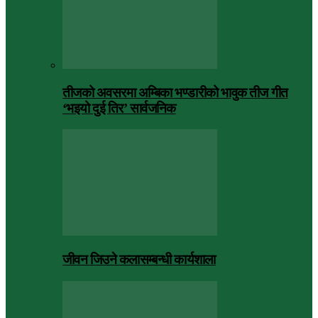
तीजको अवसरमा अम्बिका भण्डारीको भावुक तीज गीत
‘भइयो दुई तिर’ सार्वजनिक
जीवन जिउने कलासम्बन्धी कार्यशाला