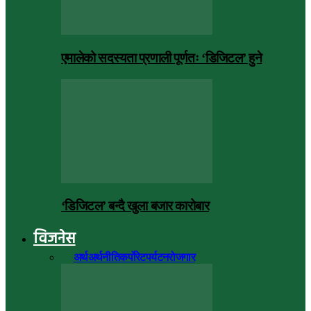
एमालेको सदस्यता प्रणाली पूर्णतः ‘डिजिटल’ हुने
‘डिजिटल’ बन्दै खुला बजार कारोबार
विजनेस
सबै
अर्थ
अर्थनीति
कर्पोरेट
पर्यटन
रोजगार