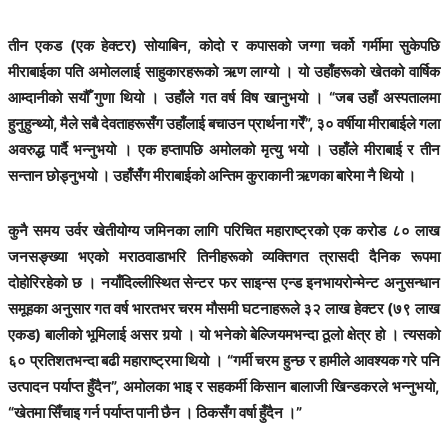
तीन एकड (एक हेक्टर) सोयाबिन, कोदो र कपासको जग्गा चर्को गर्मीमा सुकेपछि
मीराबाईका पति अमोललाई साहुकारहरूको ऋण लाग्यो । यो उहाँहरूको खेतको वार्षिक
आम्दानीको सयौँ गुणा थियो । उहाँले गत वर्ष विष खानुभयो । “जब उहाँ अस्पतालमा
हुनुहुन्थ्यो, मैले सबै देवताहरूसँग उहाँलाई बचाउन प्रार्थना गरेँ”, ३० वर्षीया मीराबाईले गला
अवरुद्ध पार्दै भन्नुभयो । एक हप्तापछि अमोलको मृत्यु भयो । उहाँले मीराबाई र तीन
सन्तान छोड्नुभयो । उहाँसँग मीराबाईको अन्तिम कुराकानी ऋणका बारेमा नै थियो ।
कुनै समय उर्वर खेतीयोग्य जमिनका लागि परिचित महाराष्ट्रको एक करोड ८० लाख
जनसङ्ख्या भएको मराठवाडाभरि तिनीहरूको व्यक्तिगत त्रासदी दैनिक रूपमा
दोहोरिरहेको छ । नयाँदिल्लीस्थित सेन्टर फर साइन्स एन्ड इनभायरोन्मेन्ट अनुसन्धान
समूहका अनुसार गत वर्ष भारतभर चरम मौसमी घटनाहरूले ३२ लाख हेक्टर (७९ लाख
एकड) बालीको भूमिलाई असर गर्‍यो । यो भनेको बेल्जियमभन्दा ठूलो क्षेत्र हो । त्यसको
६० प्रतिशतभन्दा बढी महाराष्ट्रमा थियो । “गर्मी चरम हुन्छ र हामीले आवश्यक गरे पनि
उत्पादन पर्याप्त हुँदैन”, अमोलका भाइ र सहकर्मी किसान बालाजी खिन्डकरले भन्नुभयो,
“खेतमा सिँचाइ गर्न पर्याप्त पानी छैन । ठिकसँग वर्षा हुँदैन ।”