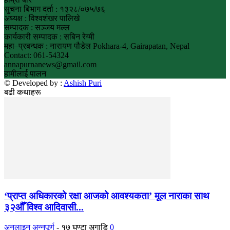
सुचना बिभाग दर्ता : १३२८/०७५/७६
अध्यक्ष : विश्वशंखर पालिखे
सम्पादक : सञ्जय मल्ल
कार्यकारी सम्पादक : सबिन रेग्मी
महा–प्रबन्धक : नारायण पौडेल Pokhara-4, Gairapatan, Nepal
Contact: 061-54324
annapurnanews@gmail.com
हामीलाई पालन
© Developed by :
Ashish Puri
बढी कथाहरू
‘प्राप्त अधिकारको रक्षा आजको आवश्यकता’ मूल नाराका साथ
३२औँ विश्व आदिवासी...
अनलाइन अन्नपूर्ण
-
१७ घण्टा अगाडि
0