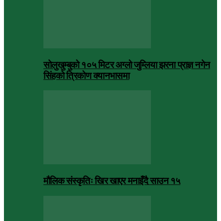
सोलुखुम्बुको १०५ मिटर अग्लो जुम्लिया झरना प्राज्ञ नगेन
सिंहको त्रिकोण क्यानभासमा
मौलिक संस्कृतिः खिर खाएर मनाइँदै साउन १५