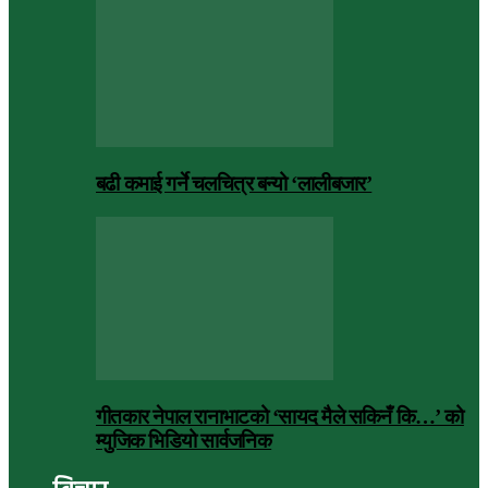
बढी कमाई गर्ने चलचित्र बन्यो ‘लालीबजार’
गीतकार नेपाल रानाभाटको ‘सायद मैले सकिनँ कि…’ को
म्युजिक भिडियो सार्वजनिक