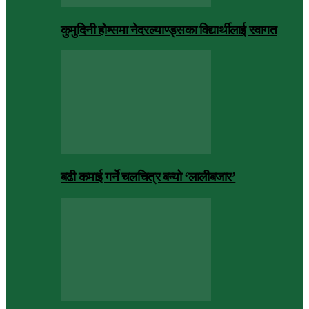
कुमुदिनी होम्समा नेदरल्याण्ड्सका विद्यार्थीलाई स्वागत
बढी कमाई गर्ने चलचित्र बन्यो ‘लालीबजार’