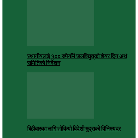
स्थानीयलाई १०० रुपैयाँमै जलविद्युत्‌को शेयर दिन अर्थ
समितिको निर्देशन
बिहीबारका लागि तोकियो विदेशी मुद्राको विनिमयदर