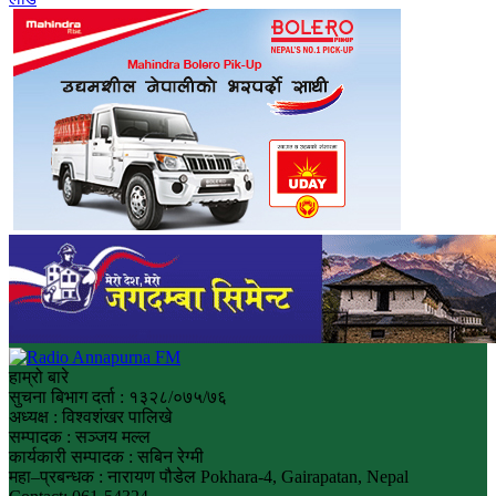
हाम्रो बारे
सुचना बिभाग दर्ता : १३२८/०७५/७६
अध्यक्ष : विश्वशंखर पालिखे
सम्पादक : सञ्जय मल्ल
कार्यकारी सम्पादक : सबिन रेग्मी
महा–प्रबन्धक : नारायण पौडेल Pokhara-4, Gairapatan, Nepal