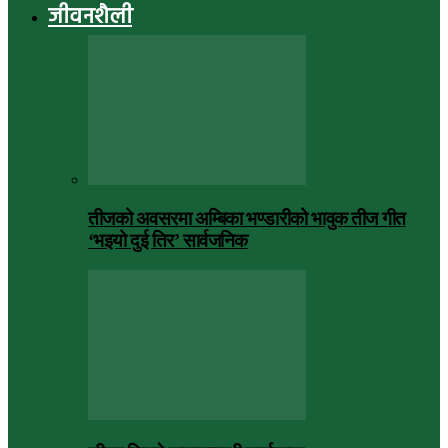
जीवनशैली
तीजको अवसरमा अम्बिका भण्डारीको भावुक तीज गीत
‘भइयो दुई तिर’ सार्वजनिक