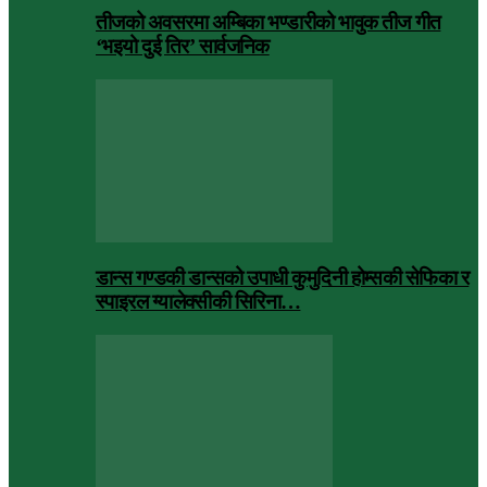
तीजको अवसरमा अम्बिका भण्डारीको भावुक तीज गीत
‘भइयो दुई तिर’ सार्वजनिक
डान्स गण्डकी डान्सको उपाधी कुमुदिनी होम्सकी सेफिका र
स्पाइरल ग्यालेक्सीकी सिरिना…