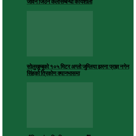
जीवन जिउने कलासम्बन्धी कार्यशाला
सोलुखुम्बुको १०५ मिटर अग्लो जुम्लिया झरना प्राज्ञ नगेन
सिंहको त्रिकोण क्यानभासमा