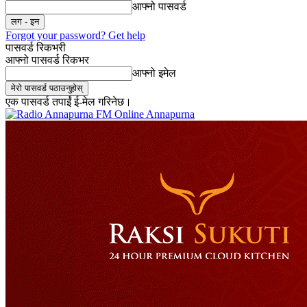
आफ्नो पासवर्ड
Forgot your password? Get help
पासवर्ड रिकभरी
आफ्नो पासवर्ड रिकभर
आफ्नो इमेल
एक पासवर्ड तपाईं ई-मेल गरिनेछ।
Online Annapurna