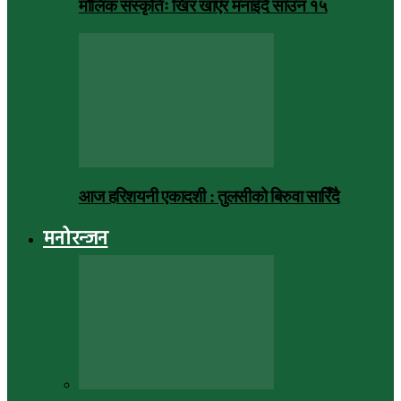
मौलिक संस्कृतिः खिर खाएर मनाइँदै साउन १५
आज हरिशयनी एकादशी : तुलसीको बिरुवा सारिँदै
मनोरन्जन