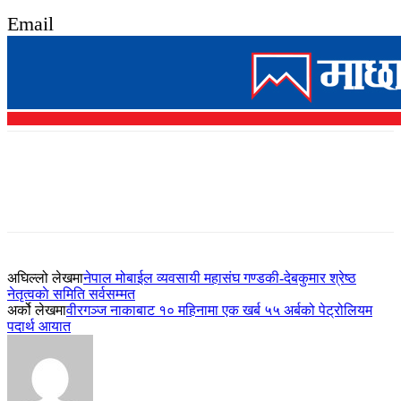
Email
अघिल्लो लेखमा
नेपाल मोबाईल व्यवसायी महासंघ गण्डकी-देबकुमार श्रेष्ठ
नेतृत्वकाे समिति सर्वसम्मत
अर्को लेखमा
वीरगञ्ज नाकाबाट १० महिनामा एक खर्ब ५५ अर्बको पेट्रोलियम
पदार्थ आयात