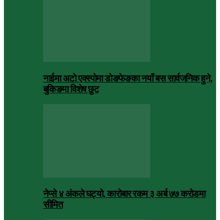
नाईमा अटो एक्स्पोमा डोङफेङका नयाँ बस सार्वजनिक हुने,
बुकिङमा विशेष छुट
नेप्से ४ अंकले घट्यो, कारोबार रकम ३ अर्ब ७७ करोडमा
सीमित