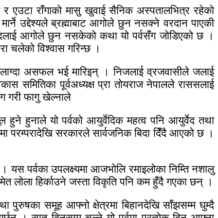
त र एउटा राँगाको मासु खुवाई सैनिक अस्पतालभित्र रहेको
ार्ने उद्देश्यले ब्रह्माबाट आगोले छुन नसक्ने वरदान पाएकी
्लादलाई आगोले छुन नसकेको कथा यो पर्वसँग जोडिएको छ ।
्परा चलेको विश्वास गरिन्छ ।
ुसाउन लाग्दा असफल भई मारिइन् । निजलाई व्रजवासीले जलाई
 विकास समितिका पूर्वअध्यक्ष प्रा तोयराज नेपालले राससलाई
 गरी फागु खेल्नाले
ने हुनाले यो पर्वको आयुर्वेदिक महत्व पनि आयुर्वेद तथा
ष्यमा परम्परादेखि सरकारले सार्वजनिक बिदा दिंँदै आएको छ ।
 । यस पर्वका उपलक्ष्यमा आजभोलि रमाइलोका निम्ति नशालु
ेत लोला हिर्काउने जस्ता विकृति पनि कम हुँदै गएका छन् ।
रुषका समूह आफ्नो क्षेत्रमा बिहानदेखि साँझसम्म घुम्दै
छन् । सात दिनसम्म चल्ने यो पर्वमा प्रत्येक दिन आफ्ना