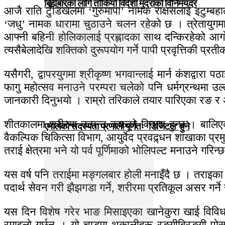
बिहीबारका लागि तोकियो विदेशी मुद्राको विनिमयदर
आजै राति टुँडिखेलमा ‘गुरुमापा’ नामक राक्षसलाई इटुम्
‘जधु’ नामक धारामा चुठाउने चलन रहेको छ । त्रेतायुगमा दैत
आफ्नी बहिनी होलिकालाई प्रह्लादका साथ दन्किरहेको आग
त्यसैबेलादेखि शक्तिको दुरूपयोग गर्ने पापी प्रवृत्तिकी प्र
यसैगरी, द्वापरयुगमा श्रीकृष्ण भगवान्लाई मार्न कंशद्व
फागु महोत्सव मनाउने परम्परा चलेको पनि धर्मग्रन्थमा उल्
जानकारी दिनुभयो । राम्रो तरिकाले तयार पारिएका रङ र अ
शीतकालमा शरीरमा उत्पन्न कफको विनाश हुन्छ । बालिएको च
एमालेको सदस्यता प्रणाली पूर्णतः ‘डिजिटल’ हुने
वैकल्पिक चिकित्सा विभाग, आयुर्वेद प्रवद्र्धन शाखाका प्र
तराई क्षेत्रमा भने यो पर्व पूर्णिमाको भोलिपल्ट मनाउने गरिन्
यस वर्ष पनि तराईमा मङ्गलबार होली मनाइँदै छ । तराइका
पदार्थ सेवन गरी झैझगडा गर्ने, शरीरमा प्रतिकूल असर गर्न
यस दिन विशेष गरेर भाङ मिसाइएका खानेकुरा खाई विविध र
रमाइलो गर्छन् । यो चाडमा थकालीहरू रङ्गीबिरङ्गी पोसा