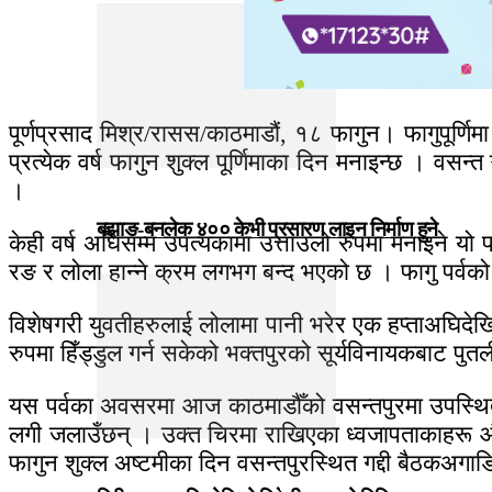
पूर्णप्रसाद मिश्र/रासस/काठमाडौं, १८ फागुन। फागुपूर्णि
प्रत्येक वर्ष फागुन शुक्ल पूर्णिमाका दिन मनाइन्छ । व
।
बझाङ-बनलेक ४०० केभी प्रसारण लाइन निर्माण हुने
केही वर्ष अघिसम्म उपत्यकामा उत्ताउलो रुपमा मनाइने यो
रङ र लोला हान्ने क्रम लगभग बन्द भएको छ । फागु पर्वक
विशेषगरी युवतीहरुलाई लोलामा पानी भरेर एक हप्ताअघिदेखि
रुपमा हिँड्डुल गर्न सकेको भक्तपुरको सूर्यविनायकबाट पु
यस पर्वका अवसरमा आज काठमाडौँको वसन्तपुरमा उपस्थित म
लगी जलाउँछन् । उक्त चिरमा राखिएका ध्वजापताकाहरू औ
फागुन शुक्ल अष्टमीका दिन वसन्तपुरस्थित गद्दी बैठकअगा