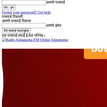
आफ्नो पासवर्ड
Forgot your password? Get help
पासवर्ड रिकभरी
आफ्नो पासवर्ड रिकभर
आफ्नो इमेल
एक पासवर्ड तपाईं ई-मेल गरिनेछ।
Online Annapurna