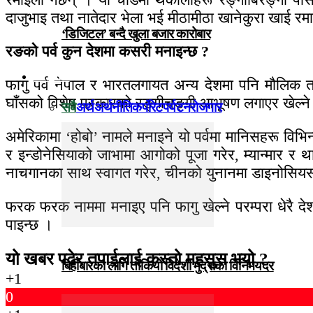
दाजुभाइ तथा नातेदार भेला भई मीठामीठा खानेकुरा खाई रम
‘डिजिटल’ बन्दै खुला बजार कारोबार
रङको पर्व कुन देशमा कसरी मनाइन्छ ?
विजनेस
फागु पर्व नेपाल र भारतलगायत अन्य देशमा पनि मौलिक तर
घाँसको विशेष प्रकारको रङ्गीचङ्गी आभूषण लगाएर खेल्ने ग
सबै
अर्थ
अर्थनीति
कर्पोरेट
पर्यटन
रोजगार
अमेरिकामा ‘होबो’ नामले मनाइने यो पर्वमा मानिसहरू विभ
र इन्डोनेसियाको जाभामा आगोको पूजा गरेर, म्यान्मार र थाइ
नाचगानका साथ स्वागत गरेर, चीनको युनानमा डाइनोसियस द
फरक फरक नाममा मनाइए पनि फागु खेल्ने परम्परा धेरै देशम
पाइन्छ ।
यो खबर पढेर तपाईलाई कस्तो महसुस भयो ?
बिहीबारका लागि तोकियो विदेशी मुद्राको विनिमयदर
+1
0