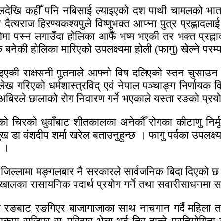
बहालदेखि कहीँ पनि नबिसाई ल्याइएको दश पाथी चामलको भा
्यराज हिरण्यकश्यपुले विष्णुभक्त आफ्ना पुत्र प्रह्लादलाई म
ोमा पस्न लगाउँदा होलिका आफैँ भष्म भएकी तर भक्त प्रह
तीक बनेकी होलिका मारिएको उपलक्ष्यमा होली (फागु) खेल्ने परम
ारा पठाइएकी राक्षसनी पुतनाले आफ्नो विष दलिएको स्तन च
लेख गरिएको धर्मशास्त्रविद् एवं नेपाल पञ्चाङ्ग निर्णायक
बिरले छालाको रोग निवारण गर्ने भएकाले यस्ता रङको प्रयोग
िरको धुवाँबाट शीतकालका अनेकौँ रोगका कीटाणु निर्मूल हु
मुख डा वंशदीप शर्मा खरेल बताउनुहुन्छ । फागु पर्वका उपलक्
छ ।
 जिल्लामा मङ्गलबार नै सरकारले सार्वजनिक बिदा दिएको छ
े खालका रासायनिक पदार्थ प्रयोग गर्ने तथा सवारीसाधनमा सम
ङबाट रङगिएर बाजागाजाका साथ नाचगान गर्दै महिला तथा पु
कमा सजिएर स–परिवार भेला भई तिर हान्ने प्रतियोगिता गर्