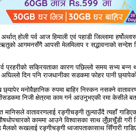
मा अर्थात् होली पर्व आज हिमाली एवं पहाडी जिल्लामा हर्षो
सन्त ऋतुको आगमनसँगै आपसी मेलमिलाप र सद्भावनाको सन्देश
 पर्व प्रहरीको सक्रियताका कारण पछिल्लो समय सभ्य बन्न
ो अघिल्लो दिन पनि राजधानीका सडकमा फोहर पानी छ्यापेको
 छ्यापेर मनोवैज्ञानिक रुपमा बाहिर निस्कन नसक्ने वातावर
तलीसडकमा निजी क्षेत्रमा काम गर्न आउनुभएकी रमा केसीले 
ानिसले वातावरणलाई रङ्गीचङ्गी तुल्याउँदै त्यहाँ गाडि
षधोपचारको काममा आउने विश्वासका साथ लुँछाचुँडी गरी ल
डि मैलको रूखलाई रङ्गीचङ्गी ध्वजापताकासाथ सिँगारी गाडिए