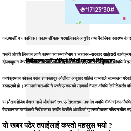
काठमाडौँ, २१ कात्तिक। काठमाडौँ महानगरपालिकाले आयुर्वेद तथा वैकल्पिक स्वास्थ्य केन
यसरी औषधि लिनका लागि कामपा स्वास्थ्य विभाग र सरकार–सरकार साझेदारी कार्यक्रमअन्
बिहीबारका लागि तोकियो विदेशी मुद्राको विनिमयदर
दीपककुमार केसीले आगामी दिनमा आधारभूत स्वास्थ्य सेवाअन्तर्गत आयुर्वेदिक औषधि वित
कार्यक्रमका फोकल पर्सन ज्ञानबहादुर ओलीका अनुसार अहिले कामपाले सञ्चालन गरेको आयु
बढाइएको हो । कामपाले यसअघि नै यस्तै प्रकारको सहकार्य नेपाल औषधि लिमिटेडसँग 
सम्झौताबमोजिम वैद्यखानाले औषधिको ७५ प्रतिशतसम्म उपभोग अवधि बाँकी रहेका औषधि माग 
वैद्यखानाका कार्यकारी निर्देशक डा प्रदीप केसीले औषधिको गुणस्तरीयतामा संवेदनशील भएर मा
यो खबर पढेर तपाईलाई कस्तो महसुस भयो ?