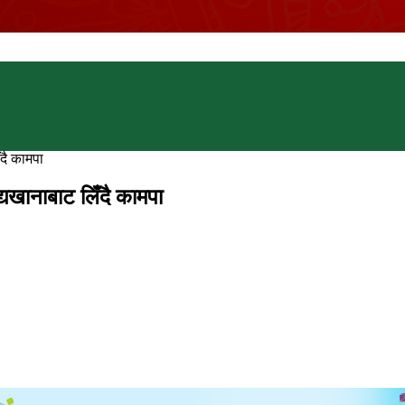
ँदै कामपा
्यखानाबाट लिँदै कामपा