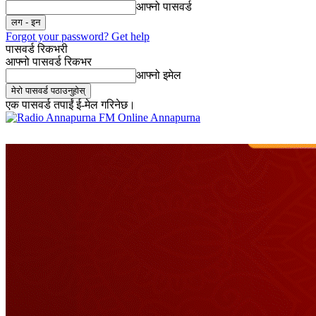
आफ्नो पासवर्ड
Forgot your password? Get help
पासवर्ड रिकभरी
आफ्नो पासवर्ड रिकभर
आफ्नो इमेल
एक पासवर्ड तपाईं ई-मेल गरिनेछ।
Online Annapurna