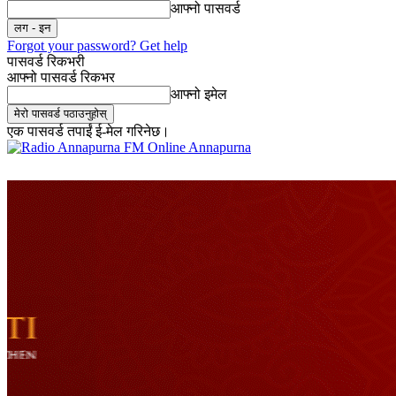
आफ्नो पासवर्ड
Forgot your password? Get help
पासवर्ड रिकभरी
आफ्नो पासवर्ड रिकभर
आफ्नो इमेल
एक पासवर्ड तपाईं ई-मेल गरिनेछ।
Online Annapurna