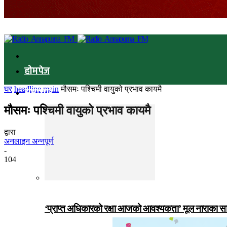
होमपेज
घर
headline main
मौसमः पश्चिमी वायुको प्रभाव कायमै
समाचार
मौसमः पश्चिमी वायुको प्रभाव कायमै
द्वारा
अनलाइन अन्नपूर्ण
-
104
‘प्राप्त अधिकारको रक्षा आजको आवश्यकता’ मूल नाराका