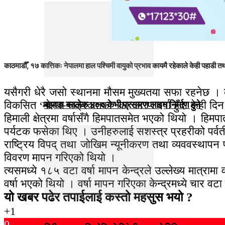
काठमाडौँ, १७ कात्तिकः नेपालमा हाल पश्चिमी वायुको प्रभाव कायमै रहेकाले केही पहाडी
यसैगरी धेरै जसो स्थानमा मौसम मुख्यतया सफा रहनेछ । 
विकसित ‘मोन्था चक्रवातका’ का कारण वर्षा हुँदा केही 
बझाङ-बनलेक ४०० केभी प्रसारण लाइन निर्माण हुने
हिमाली क्षेत्रमा वर्षासँगै हिमपातसमेत भएको थियो । 
पर्यटक फसेका थिए । उनीहरुलाई सशस्त्र प्रहरीको पर्वतीय
राष्ट्रिय विपद् तथा जोखिम न्यूनीकरण तथा व्यववस्थापन 
विवरण मापन गरिएको थियो ।
त्यसमध्ये १८५ वटा वर्षा मापन केन्द्रले उल्लेख्य मात्र
वर्षा भएको थियो । वर्षा मापन गरिएका केन्द्रमध्ये चार वट
यो खबर पढेर तपाईलाई कस्तो महसुस भयो ?
+1
0