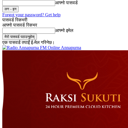
आफ्नो पासवर्ड
Forgot your password? Get help
पासवर्ड रिकभरी
आफ्नो पासवर्ड रिकभर
आफ्नो इमेल
एक पासवर्ड तपाईं ई-मेल गरिनेछ।
Online Annapurna