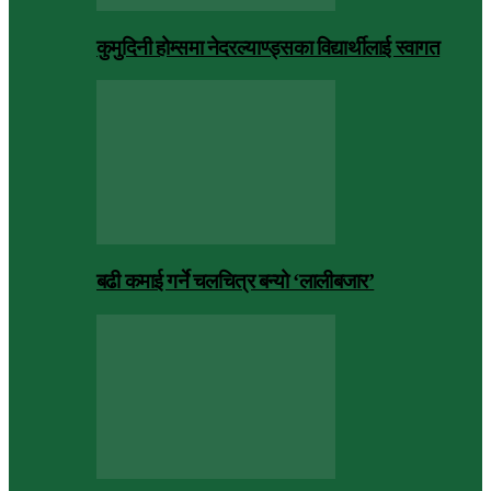
कुमुदिनी होम्समा नेदरल्याण्ड्सका विद्यार्थीलाई स्वागत
बढी कमाई गर्ने चलचित्र बन्यो ‘लालीबजार’