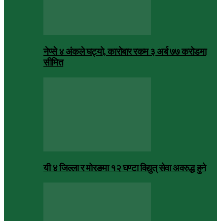
नेप्से ४ अंकले घट्यो, कारोबार रकम ३ अर्ब ७७ करोडमा
सीमित
यी ४ जिल्ला र मोरङमा १२ घण्टा विद्युत् सेवा अवरुद्ध हुने