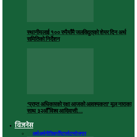
स्थानीयलाई १०० रुपैयाँमै जलविद्युत्‌को शेयर दिन अर्थ
समितिको निर्देशन
‘प्राप्त अधिकारको रक्षा आजको आवश्यकता’ मूल नाराका
साथ ३२औँ विश्व आदिवासी…
विजनेस
सबै
अर्थ
अर्थनीति
कर्पोरेट
पर्यटन
रोजगार