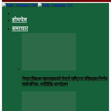
होमपेज
समाचार
नेपाल शिक्षक महासङ्घको तेस्रो राष्ट्रिय परिषद्का निर्णय
सार्वजनिक, भदाैदेखि आन्दाेलन