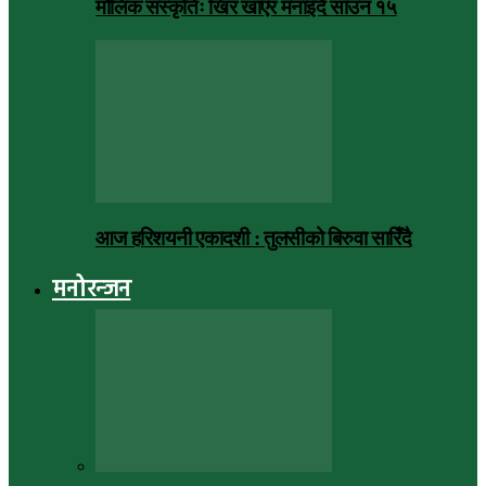
मौलिक संस्कृतिः खिर खाएर मनाइँदै साउन १५
आज हरिशयनी एकादशी : तुलसीको बिरुवा सारिँदै
मनोरन्जन