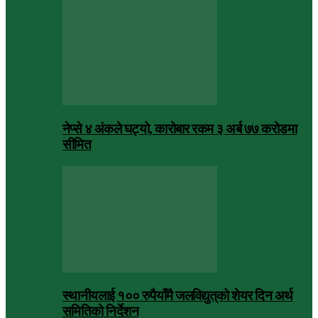
नेप्से ४ अंकले घट्यो, कारोबार रकम ३ अर्ब ७७ करोडमा
सीमित
स्थानीयलाई १०० रुपैयाँमै जलविद्युत्‌को शेयर दिन अर्थ
समितिको निर्देशन