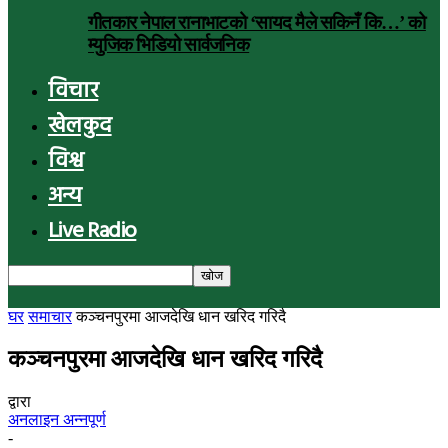
गीतकार नेपाल रानाभाटको ‘सायद मैले सकिनँ कि…’ को
म्युजिक भिडियो सार्वजनिक
विचार
खेलकुद
विश्व
अन्य
Live Radio
घर
समाचार
कञ्चनपुरमा आजदेखि धान खरिद गरिदै
कञ्चनपुरमा आजदेखि धान खरिद गरिदै
द्वारा
अनलाइन अन्नपूर्ण
-