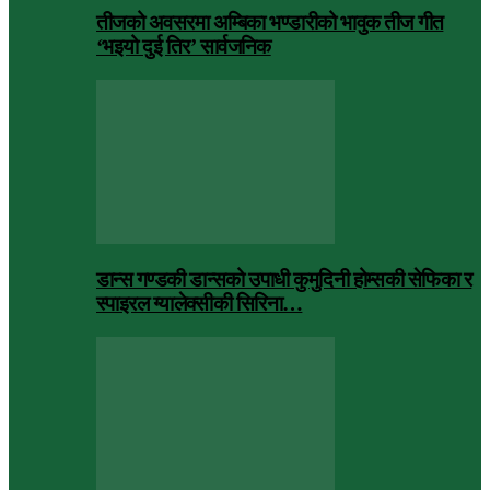
तीजको अवसरमा अम्बिका भण्डारीको भावुक तीज गीत
‘भइयो दुई तिर’ सार्वजनिक
डान्स गण्डकी डान्सको उपाधी कुमुदिनी होम्सकी सेफिका र
स्पाइरल ग्यालेक्सीकी सिरिना…