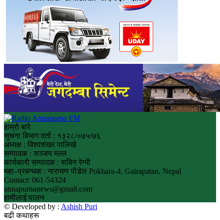
हाम्रो बारे
सुचना बिभाग दर्ता : १३२८/०७५/७६
अध्यक्ष : विश्वशंखर पालिखे
सम्पादक : सञ्जय मल्ल
कार्यकारी सम्पादक : सबिन रेग्मी
महा–प्रबन्धक : नारायण पौडेल Pokhara-4, Gairapatan, Nepal
Contact: 061-54324
annapurnanews@gmail.com
हामीलाई पालन
© Developed by :
Ashish Puri
बढी कथाहरू