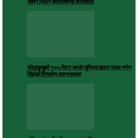
जीवन जिउने कलासम्बन्धी कार्यशाला
सोलुखुम्बुको १०५ मिटर अग्लो जुम्लिया झरना प्राज्ञ नगेन
सिंहको त्रिकोण क्यानभासमा