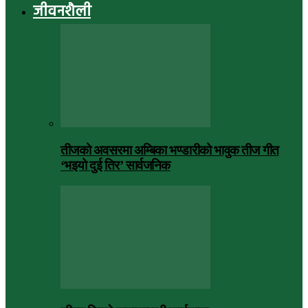
जीवनशैली
तीजको अवसरमा अम्बिका भण्डारीको भावुक तीज गीत
‘भइयो दुई तिर’ सार्वजनिक