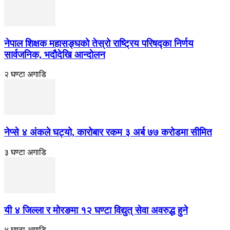
नेपाल शिक्षक महासङ्घको तेस्रो राष्ट्रिय परिषद्का निर्णय
सार्वजनिक, भदाैदेखि आन्दाेलन
२ घण्टा अगाडि
नेप्से ४ अंकले घट्यो, कारोबार रकम ३ अर्ब ७७ करोडमा सीमित
३ घण्टा अगाडि
यी ४ जिल्ला र मोरङमा १२ घण्टा विद्युत् सेवा अवरुद्ध हुने
४ घण्टा अगाडि