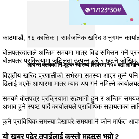
काठमाडौं, १६ कात्तिक। सार्वजनिक खरिद अनुगमन कार्याल
बोलपत्रदाताले अन्तिम समयमा मात्र बिड समिसन गर्ने प्रच
बोलपत्र प्रक्रियामा जटिलता उत्पन्न हुने र छुट्ने जोखि
लायन्स क्लबको निःशुल्क स्वास्थ्य शिविरमा १५० बढी लाभान्
विद्युतीय खरिद प्रणालीको सर्भरमा समस्या आएर कुनै पनि
ढिलाई भएकै आधारमा मात्र म्याद थप गर्न नमिल्ने कार्यालयल
समयमै बोलपत्र प्रक्रियामा सहभागी हुन र अन्तिम समयक
अभाव हुने स्पष्ट पार्दै कार्यालयले प्राविधिक सहायताका ल
कुनै प्राविधिक समस्या देखापरे समयमा नै फोन मार्फत आवश
यो खबर पढेर तपाईलाई कस्तो महसुस भयो ?