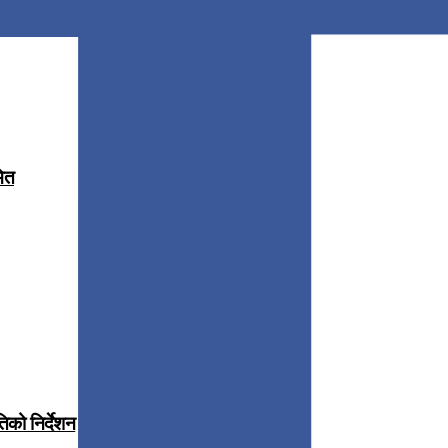
मित
िको निर्देशन