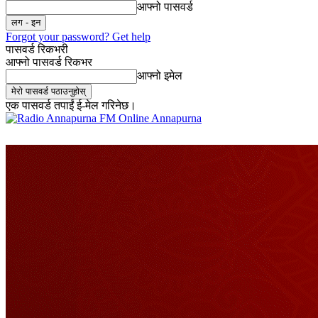
आफ्नो पासवर्ड
Forgot your password? Get help
पासवर्ड रिकभरी
आफ्नो पासवर्ड रिकभर
आफ्नो इमेल
एक पासवर्ड तपाईं ई-मेल गरिनेछ।
Online Annapurna