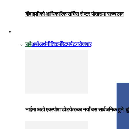
बीवाइडीको आधिकारिक सर्भिस सेन्टर पोखरामा सञ्चालन
विजनेस
सबै
अर्थ
अर्थनीति
कर्पोरेट
पर्यटन
रोजगार
नाईमा अटो एक्स्पोमा डोङफेङका नयाँ बस सार्वजनिक हुने, ब