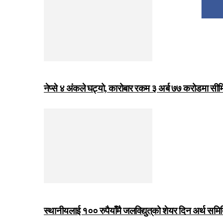
नेप्से ४ अंकले घट्यो, कारोबार रकम ३ अर्ब ७७ करोडमा सी
स्थानीयलाई १०० रुपैयाँमै जलविद्युत्‌को शेयर दिन अर्थ समित