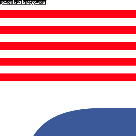
द्धाञ्जली तथा दीपप्रज्वलन