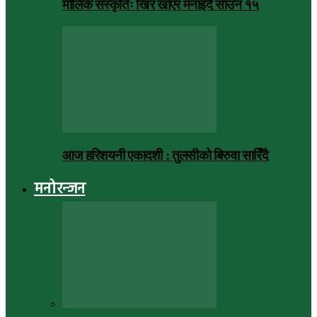
मौलिक संस्कृतिः खिर खाएर मनाइँदै साउन १५
आज हरिशयनी एकादशी : तुलसीको बिरुवा सारिँदै
मनोरन्जन