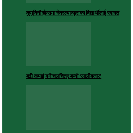
कुमुदिनी होम्समा नेदरल्याण्ड्सका विद्यार्थीलाई स्वागत
बढी कमाई गर्ने चलचित्र बन्यो ‘लालीबजार’