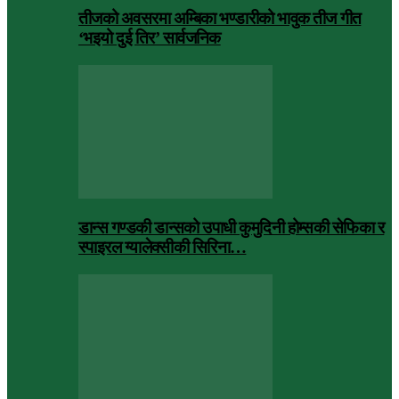
तीजको अवसरमा अम्बिका भण्डारीको भावुक तीज गीत
‘भइयो दुई तिर’ सार्वजनिक
डान्स गण्डकी डान्सको उपाधी कुमुदिनी होम्सकी सेफिका र
स्पाइरल ग्यालेक्सीकी सिरिना…