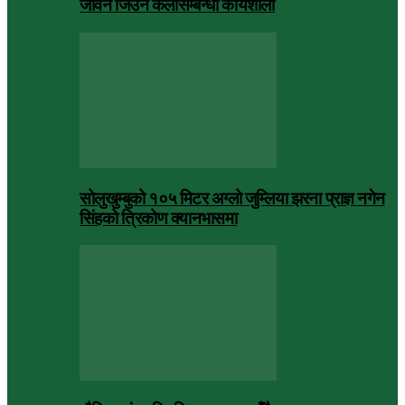
जीवन जिउने कलासम्बन्धी कार्यशाला
सोलुखुम्बुको १०५ मिटर अग्लो जुम्लिया झरना प्राज्ञ नगेन
सिंहको त्रिकोण क्यानभासमा