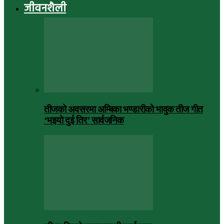
जीवनशैली
तीजको अवसरमा अम्बिका भण्डारीको भावुक तीज गीत
‘भइयो दुई तिर’ सार्वजनिक