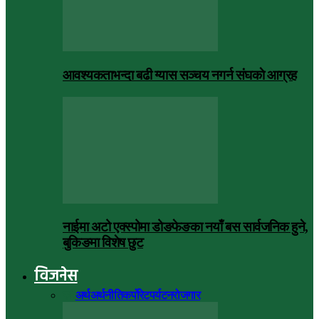
आवश्यकताभन्दा बढी ग्यास सञ्चय नगर्न संघकाे आग्रह
नाईमा अटो एक्स्पोमा डोङफेङका नयाँ बस सार्वजनिक हुने,
बुकिङमा विशेष छुट
विजनेस
सबै
अर्थ
अर्थनीति
कर्पोरेट
पर्यटन
रोजगार