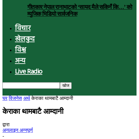
गीतकार नेपाल रानाभाटको ‘सायद मैले सकिनँ कि…’ को
म्युजिक भिडियो सार्वजनिक
विचार
खेलकुद
विश्व
अन्य
Live Radio
घर
विजनेस
अर्थ
केराका थामबाटै आम्दानी
केराका थामबाटै आम्दानी
द्वारा
अनलाइन अन्नपूर्ण
-