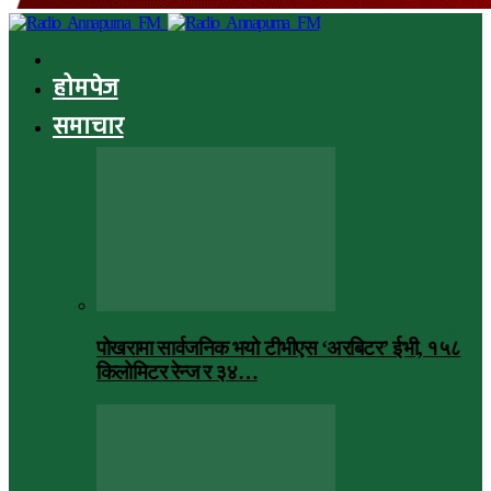
होमपेज
समाचार
पोखरामा सार्वजनिक भयो टीभीएस ‘अरबिटर’ ईभी, १५८
किलोमिटर रेन्ज र ३४…