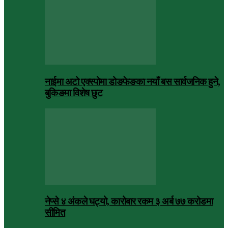
नाईमा अटो एक्स्पोमा डोङफेङका नयाँ बस सार्वजनिक हुने,
बुकिङमा विशेष छुट
नेप्से ४ अंकले घट्यो, कारोबार रकम ३ अर्ब ७७ करोडमा
सीमित