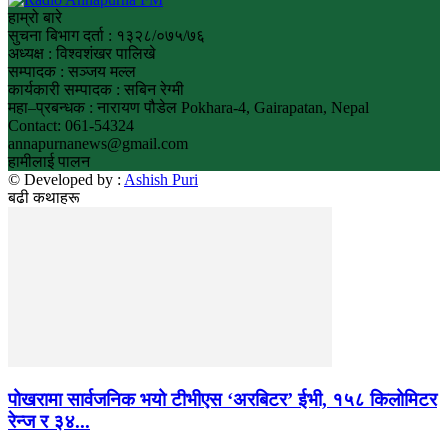
हाम्रो बारे
सुचना बिभाग दर्ता : १३२८/०७५/७६
अध्यक्ष : विश्वशंखर पालिखे
सम्पादक : सञ्जय मल्ल
कार्यकारी सम्पादक : सबिन रेग्मी
महा–प्रबन्धक : नारायण पौडेल Pokhara-4, Gairapatan, Nepal
Contact: 061-54324
annapurnanews@gmail.com
हामीलाई पालन
© Developed by :
Ashish Puri
बढी कथाहरू
पोखरामा सार्वजनिक भयो टीभीएस ‘अरबिटर’ ईभी, १५८ किलोमिटर
रेन्ज र ३४...