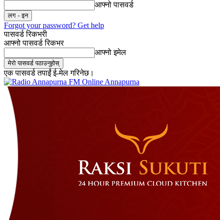
आफ्नो पासवर्ड
Forgot your password? Get help
पासवर्ड रिकभरी
आफ्नो पासवर्ड रिकभर
आफ्नो इमेल
एक पासवर्ड तपाईं ई-मेल गरिनेछ।
Online Annapurna