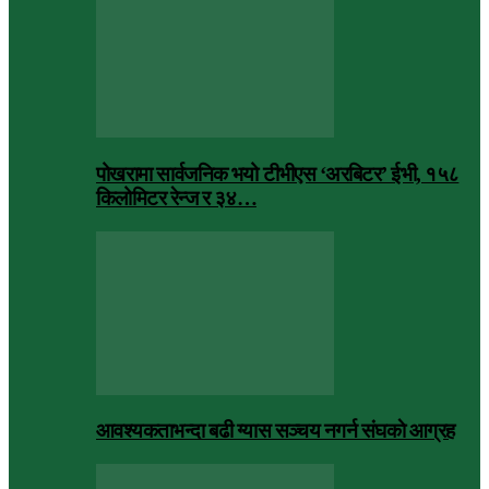
पोखरामा सार्वजनिक भयो टीभीएस ‘अरबिटर’ ईभी, १५८
किलोमिटर रेन्ज र ३४…
आवश्यकताभन्दा बढी ग्यास सञ्चय नगर्न संघकाे आग्रह