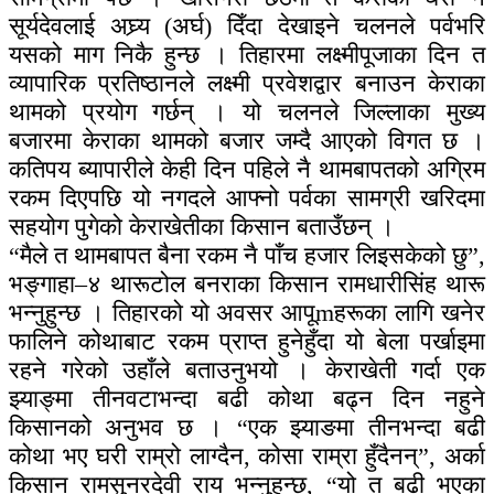
सूर्यदेवलाई अघ्र्य (अर्घ) दिँदा देखाइने चलनले पर्वभरि
यसको माग निकै हुन्छ । तिहारमा लक्ष्मीपूजाका दिन त
व्यापारिक प्रतिष्ठानले लक्ष्मी प्रवेशद्वार बनाउन केराका
थामको प्रयोग गर्छन् । यो चलनले जिल्लाका मुख्य
बजारमा केराका थामको बजार जम्दै आएको विगत छ ।
कतिपय ब्यापारीले केही दिन पहिले नै थामबापतको अग्रिम
रकम दिएपछि यो नगदले आफ्नो पर्वका सामग्री खरिदमा
सहयोग पुगेको केराखेतीका किसान बताउँछन् ।
“मैले त थामबापत बैना रकम नै पाँच हजार लिइसकेको छु”,
भङ्गाहा–४ थारूटोल बनराका किसान रामधारीसिंह थारू
भन्नुहुन्छ । तिहारको यो अवसर आपूmहरूका लागि खनेर
फालिने कोथाबाट रकम प्राप्त हुनेहुँदा यो बेला पर्खाइमा
रहने गरेको उहाँले बताउनुभयो । केराखेती गर्दा एक
झ्याङ्मा तीनवटाभन्दा बढी कोथा बढ्न दिन नहुने
किसानको अनुभव छ । “एक झ्याङमा तीनभन्दा बढी
कोथा भए घरी राम्रो लाग्दैन, कोसा राम्रा हुँदैनन्”, अर्का
किसान रामसुनरदेवी राय भन्नुहुन्छ, “यो त बढी भएका