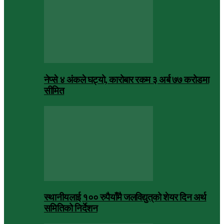
नेप्से ४ अंकले घट्यो, कारोबार रकम ३ अर्ब ७७ करोडमा
सीमित
स्थानीयलाई १०० रुपैयाँमै जलविद्युत्‌को शेयर दिन अर्थ
समितिको निर्देशन