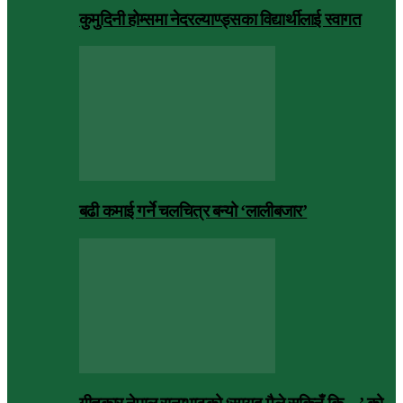
कुमुदिनी होम्समा नेदरल्याण्ड्सका विद्यार्थीलाई स्वागत
बढी कमाई गर्ने चलचित्र बन्यो ‘लालीबजार’