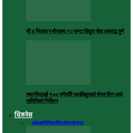
यी ४ जिल्ला र मोरङमा १२ घण्टा विद्युत् सेवा अवरुद्ध हुने
स्थानीयलाई १०० रुपैयाँमै जलविद्युत्‌को शेयर दिन अर्थ
समितिको निर्देशन
विजनेस
सबै
अर्थ
अर्थनीति
कर्पोरेट
पर्यटन
रोजगार