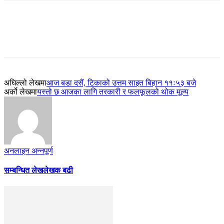
अघिल्लो लेखमा
आज बडा दसैं, टिकाको उत्तम साइत बिहान ११ः५३ बजे
अर्को लेखमा
यस्तो छ आजका लागि तरकारी र फलफूलको थोक मूल्य
अनलाइन अन्नपूर्ण
सम्बन्धित लेख
लेखक बढी