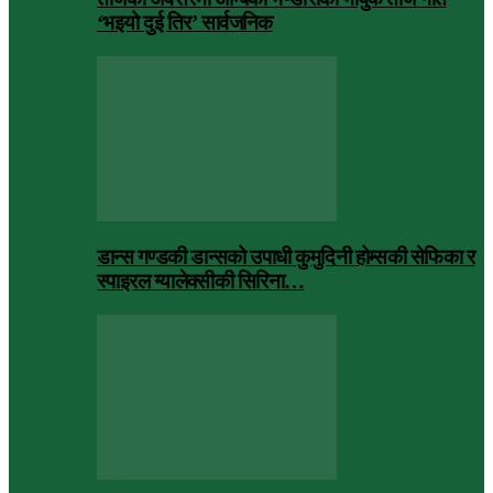
‘भइयो दुई तिर’ सार्वजनिक
डान्स गण्डकी डान्सको उपाधी कुमुदिनी होम्सकी सेफिका र
स्पाइरल ग्यालेक्सीकी सिरिना…