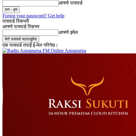
आफ्नो पासवर्ड
Forgot your password? Get help
पासवर्ड रिकभरी
आफ्नो पासवर्ड रिकभर
आफ्नो इमेल
एक पासवर्ड तपाईं ई-मेल गरिनेछ।
Online Annapurna