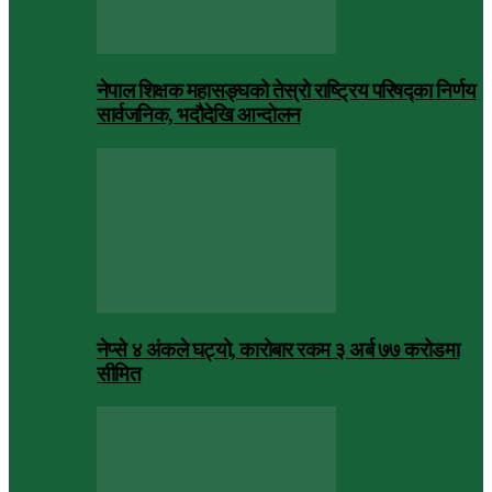
नेपाल शिक्षक महासङ्घको तेस्रो राष्ट्रिय परिषद्का निर्णय
सार्वजनिक, भदाैदेखि आन्दाेलन
नेप्से ४ अंकले घट्यो, कारोबार रकम ३ अर्ब ७७ करोडमा
सीमित