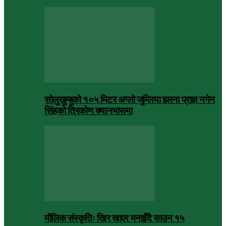
सोलुखुम्बुको १०५ मिटर अग्लो जुम्लिया झरना प्राज्ञ नगेन
सिंहको त्रिकोण क्यानभासमा
मौलिक संस्कृतिः खिर खाएर मनाइँदै साउन १५