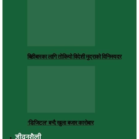
बिहीबारका लागि तोकियो विदेशी मुद्राको विनिमयदर
‘डिजिटल’ बन्दै खुला बजार कारोबार
जीवनशैली