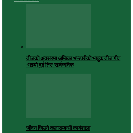
तीजको अवसरमा अम्बिका भण्डारीको भावुक तीज गीत
‘भइयो दुई तिर’ सार्वजनिक
जीवन जिउने कलासम्बन्धी कार्यशाला