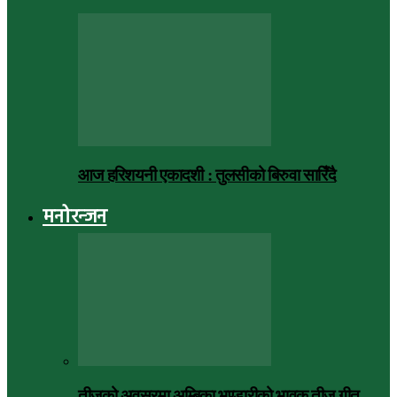
आज हरिशयनी एकादशी : तुलसीको बिरुवा सारिँदै
मनोरन्जन
तीजको अवसरमा अम्बिका भण्डारीको भावुक तीज गीत