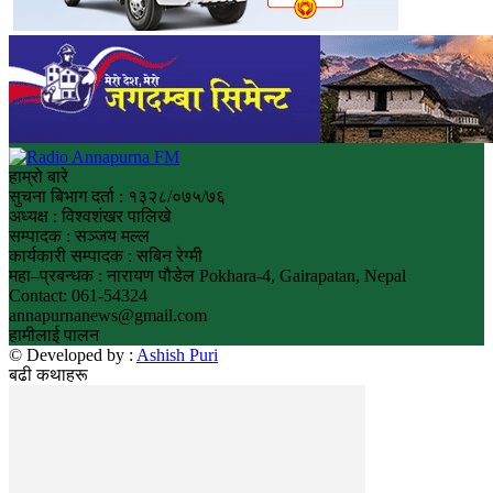
हाम्रो बारे
सुचना बिभाग दर्ता : १३२८/०७५/७६
अध्यक्ष : विश्वशंखर पालिखे
सम्पादक : सञ्जय मल्ल
कार्यकारी सम्पादक : सबिन रेग्मी
महा–प्रबन्धक : नारायण पौडेल Pokhara-4, Gairapatan, Nepal
Contact: 061-54324
annapurnanews@gmail.com
हामीलाई पालन
© Developed by :
Ashish Puri
बढी कथाहरू