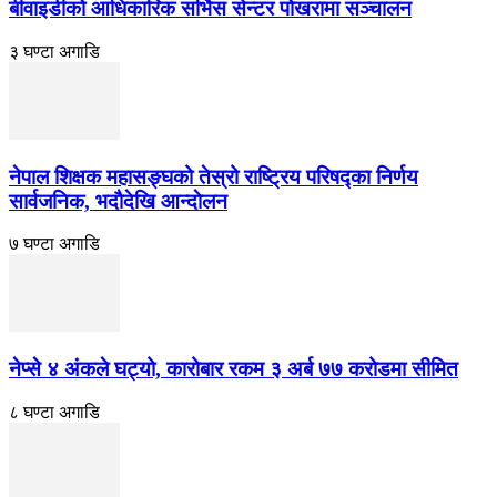
बीवाइडीको आधिकारिक सर्भिस सेन्टर पोखरामा सञ्चालन
३ घण्टा अगाडि
नेपाल शिक्षक महासङ्घको तेस्रो राष्ट्रिय परिषद्का निर्णय
सार्वजनिक, भदाैदेखि आन्दाेलन
७ घण्टा अगाडि
नेप्से ४ अंकले घट्यो, कारोबार रकम ३ अर्ब ७७ करोडमा सीमित
८ घण्टा अगाडि