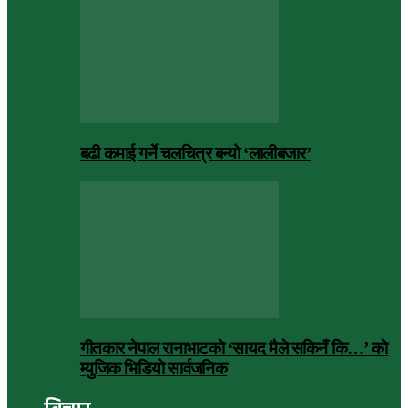
बढी कमाई गर्ने चलचित्र बन्यो ‘लालीबजार’
गीतकार नेपाल रानाभाटको ‘सायद मैले सकिनँ कि…’ को
म्युजिक भिडियो सार्वजनिक