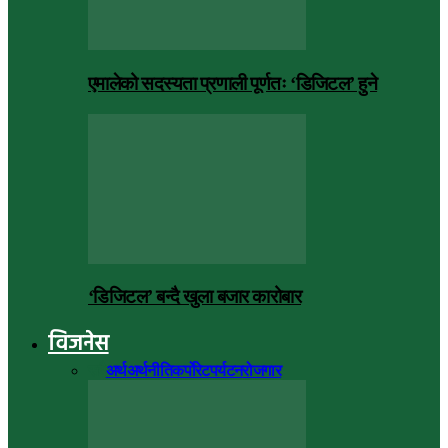
एमालेको सदस्यता प्रणाली पूर्णतः ‘डिजिटल’ हुने
‘डिजिटल’ बन्दै खुला बजार कारोबार
विजनेस
सबै
अर्थ
अर्थनीति
कर्पोरेट
पर्यटन
रोजगार