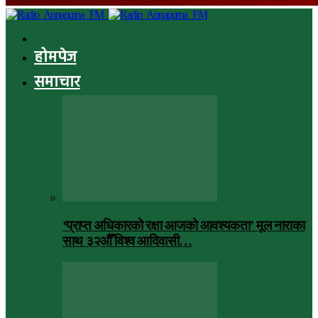
होमपेज
समाचार
‘प्राप्त अधिकारको रक्षा आजको आवश्यकता’ मूल नाराका
साथ ३२औँ विश्व आदिवासी…