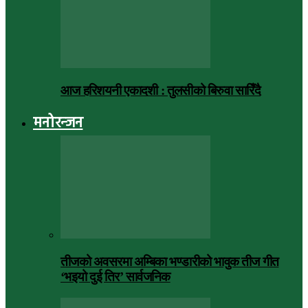
आज हरिशयनी एकादशी : तुलसीको बिरुवा सारिँदै
मनोरन्जन
तीजको अवसरमा अम्बिका भण्डारीको भावुक तीज गीत
‘भइयो दुई तिर’ सार्वजनिक