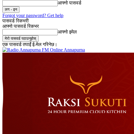
आफ्नो पासवर्ड
Forgot your password? Get help
पासवर्ड रिकभरी
आफ्नो पासवर्ड रिकभर
आफ्नो इमेल
एक पासवर्ड तपाईं ई-मेल गरिनेछ।
Online Annapurna