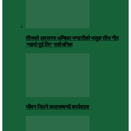
तीजको अवसरमा अम्बिका भण्डारीको भावुक तीज गीत
‘भइयो दुई तिर’ सार्वजनिक
जीवन जिउने कलासम्बन्धी कार्यशाला