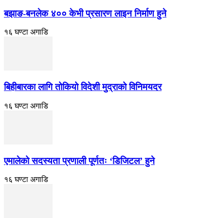
बझाङ-बनलेक ४०० केभी प्रसारण लाइन निर्माण हुने
१६ घण्टा अगाडि
बिहीबारका लागि तोकियो विदेशी मुद्राको विनिमयदर
१६ घण्टा अगाडि
एमालेको सदस्यता प्रणाली पूर्णतः ‘डिजिटल’ हुने
१६ घण्टा अगाडि