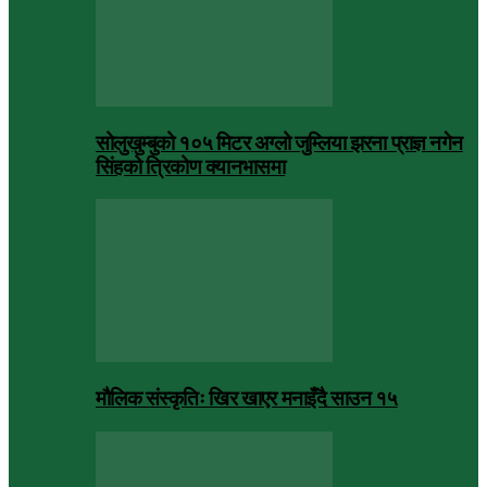
सोलुखुम्बुको १०५ मिटर अग्लो जुम्लिया झरना प्राज्ञ नगेन
सिंहको त्रिकोण क्यानभासमा
मौलिक संस्कृतिः खिर खाएर मनाइँदै साउन १५