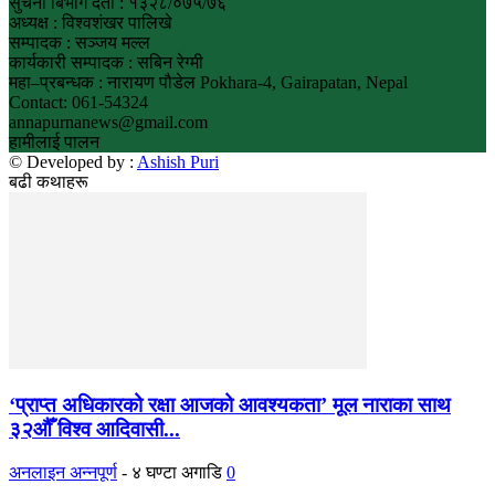
सुचना बिभाग दर्ता : १३२८/०७५/७६
अध्यक्ष : विश्वशंखर पालिखे
सम्पादक : सञ्जय मल्ल
कार्यकारी सम्पादक : सबिन रेग्मी
महा–प्रबन्धक : नारायण पौडेल Pokhara-4, Gairapatan, Nepal
Contact: 061-54324
annapurnanews@gmail.com
हामीलाई पालन
© Developed by :
Ashish Puri
बढी कथाहरू
‘प्राप्त अधिकारको रक्षा आजको आवश्यकता’ मूल नाराका साथ
३२औँ विश्व आदिवासी...
अनलाइन अन्नपूर्ण
-
४ घण्टा अगाडि
0