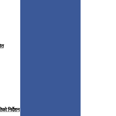
मित
िको निर्देशन