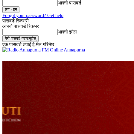
आफ्नो पासवर्ड
Forgot your password? Get help
पासवर्ड रिकभरी
आफ्नो पासवर्ड रिकभर
आफ्नो इमेल
एक पासवर्ड तपाईं ई-मेल गरिनेछ।
Online Annapurna