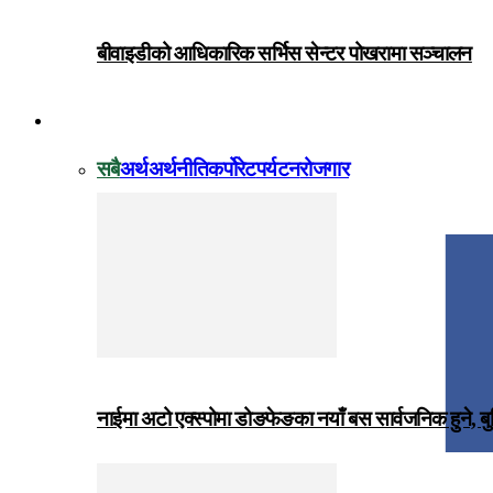
बीवाइडीको आधिकारिक सर्भिस सेन्टर पोखरामा सञ्चालन
विजनेस
सबै
अर्थ
अर्थनीति
कर्पोरेट
पर्यटन
रोजगार
नाईमा अटो एक्स्पोमा डोङफेङका नयाँ बस सार्वजनिक हुने, ब