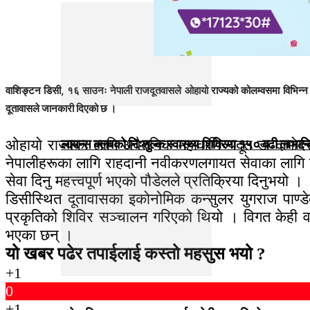
वाशिङ्टन डिसी, १६ साउनः नेपाली राजदूतवासले ओहायो राज्यको कोलम्वसमा विभिन्न से
दूतावासले जानकारी दिएको छ ।
ओहायो राज्यका लागि अवैतनिक महावाणिज्यदूत डा दामो
लायन्स क्लबको निःशुल्क स्वास्थ्य शिविरमा १५० बढी लाभान्
नेपालीहरूका लागि राहदानी नवीकरणलगायत सेवाका लागि डिस
सेवा दिनु महत्त्वपूर्ण भएको पौडेलले प्रतिक्रिया दिनुभयो ।
डिसीस्थित दूतावासका इकोनोमिक कन्सुलर युगराज पाण्ड
प्रकृतिको शिविर सञ्चालन गरिएको थियो । विगत केही वर
भएका छन् ।
यो खबर पढेर तपाईलाई कस्तो महसुस भयो ?
+1
0
+1