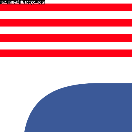
द्धाञ्जली तथा दीपप्रज्वलन