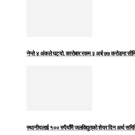
नेप्से ४ अंकले घट्यो, कारोबार रकम ३ अर्ब ७७ करोडमा सी
स्थानीयलाई १०० रुपैयाँमै जलविद्युत्‌को शेयर दिन अर्थ समित