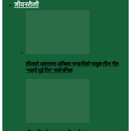
जीवनशैली
तीजको अवसरमा अम्बिका भण्डारीको भावुक तीज गीत
‘भइयो दुई तिर’ सार्वजनिक