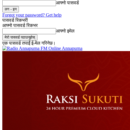
आफ्नो पासवर्ड
Forgot your password? Get help
पासवर्ड रिकभरी
आफ्नो पासवर्ड रिकभर
आफ्नो इमेल
एक पासवर्ड तपाईं ई-मेल गरिनेछ।
Online Annapurna