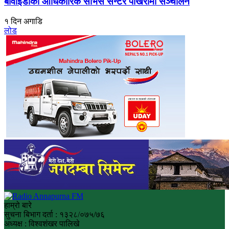
बीवाइडीको आधिकारिक सर्भिस सेन्टर पोखरामा सञ्चालन
१ दिन अगाडि
लोड
हाम्रो बारे
सुचना बिभाग दर्ता : १३२८/०७५/७६
अध्यक्ष : विश्वशंखर पालिखे