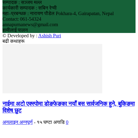
सम्पादक : सञ्जय मल्ल
कार्यकारी सम्पादक : सबिन रेग्मी
महा–प्रबन्धक : नारायण पौडेल Pokhara-4, Gairapatan, Nepal
Contact: 061-54324
annapurnanews@gmail.com
हामीलाई पालन
© Developed by :
Ashish Puri
बढी कथाहरू
नाईमा अटो एक्स्पोमा डोङफेङका नयाँ बस सार्वजनिक हुने, बुकिङमा
विशेष छुट
अनलाइन अन्नपूर्ण
-
१५ घण्टा अगाडि
0