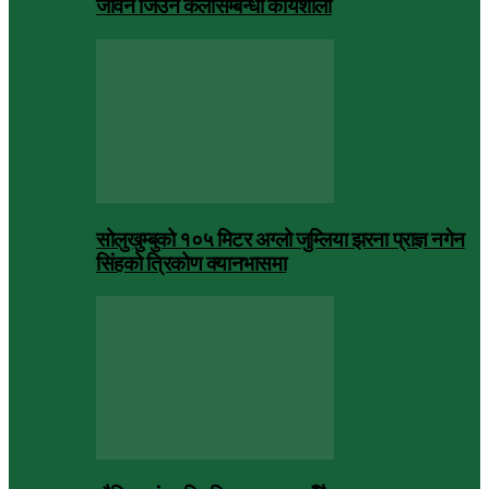
जीवन जिउने कलासम्बन्धी कार्यशाला
सोलुखुम्बुको १०५ मिटर अग्लो जुम्लिया झरना प्राज्ञ नगेन
सिंहको त्रिकोण क्यानभासमा