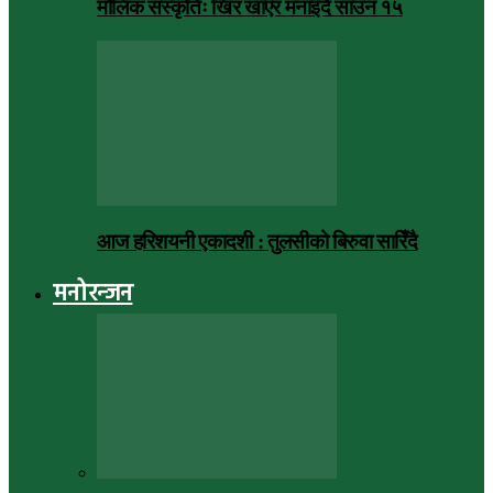
मौलिक संस्कृतिः खिर खाएर मनाइँदै साउन १५
आज हरिशयनी एकादशी : तुलसीको बिरुवा सारिँदै
मनोरन्जन