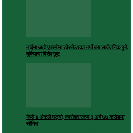
नाईमा अटो एक्स्पोमा डोङफेङका नयाँ बस सार्वजनिक हुने,
बुकिङमा विशेष छुट
नेप्से ४ अंकले घट्यो, कारोबार रकम ३ अर्ब ७७ करोडमा
सीमित