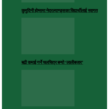
कुमुदिनी होम्समा नेदरल्याण्ड्सका विद्यार्थीलाई स्वागत
बढी कमाई गर्ने चलचित्र बन्यो ‘लालीबजार’