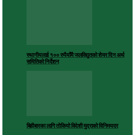
स्थानीयलाई १०० रुपैयाँमै जलविद्युत्‌को शेयर दिन अर्थ
समितिको निर्देशन
बिहीबारका लागि तोकियो विदेशी मुद्राको विनिमयदर