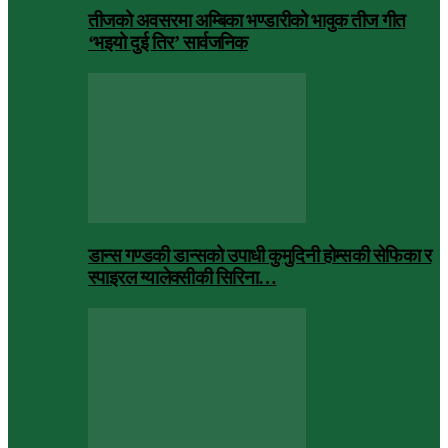
तीजको अवसरमा अम्बिका भण्डारीको भावुक तीज गीत
‘भइयो दुई तिर’ सार्वजनिक
डान्स गण्डकी डान्सको उपाधी कुमुदिनी होम्सकी सेफिका र
स्पाइरल ग्यालेक्सीकी सिरिना…