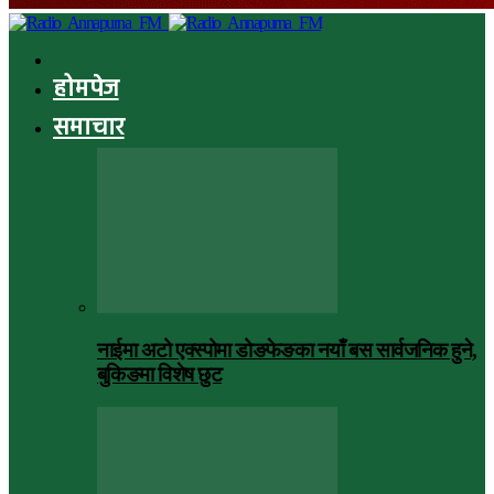
होमपेज
समाचार
नाईमा अटो एक्स्पोमा डोङफेङका नयाँ बस सार्वजनिक हुने,
बुकिङमा विशेष छुट