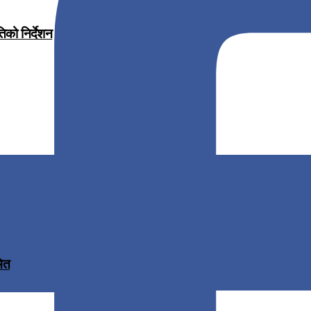
िको निर्देशन
मित