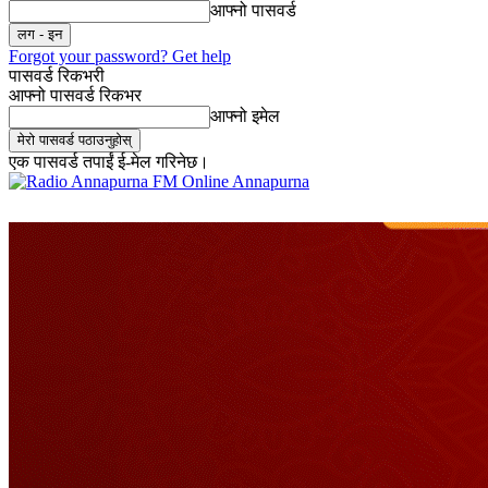
आफ्नो पासवर्ड
Forgot your password? Get help
पासवर्ड रिकभरी
आफ्नो पासवर्ड रिकभर
आफ्नो इमेल
एक पासवर्ड तपाईं ई-मेल गरिनेछ।
Online Annapurna