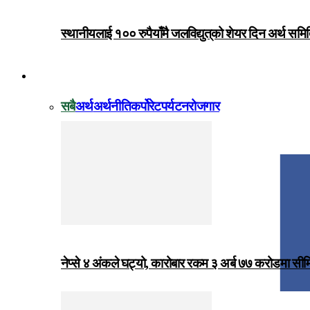
स्थानीयलाई १०० रुपैयाँमै जलविद्युत्‌को शेयर दिन अर्थ समित
विजनेस
सबै
अर्थ
अर्थनीति
कर्पोरेट
पर्यटन
रोजगार
नेप्से ४ अंकले घट्यो, कारोबार रकम ३ अर्ब ७७ करोडमा सी