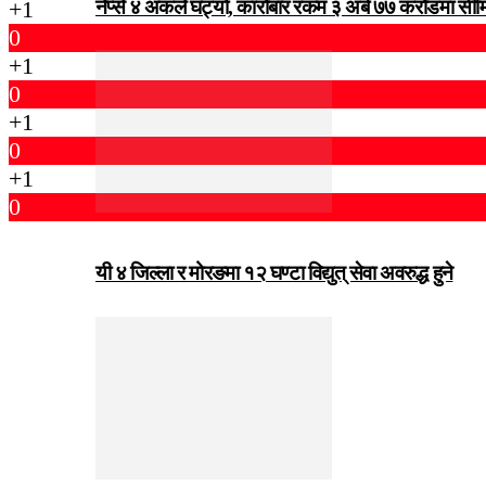
नेप्से ४ अंकले घट्यो, कारोबार रकम ३ अर्ब ७७ करोडमा सी
+1
0
+1
0
+1
0
+1
0
यी ४ जिल्ला र मोरङमा १२ घण्टा विद्युत् सेवा अवरुद्ध हुने