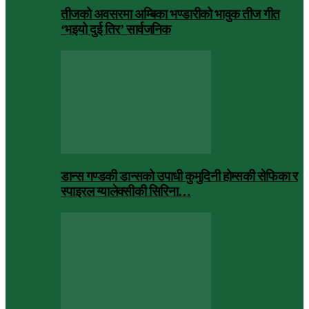
तीजको अवसरमा अम्बिका भण्डारीको भावुक तीज गीत
‘भइयो दुई तिर’ सार्वजनिक
डान्स गण्डकी डान्सको उपाधी कुमुदिनी होम्सकी सेफिका र
स्पाइरल ग्यालेक्सीकी सिरिना…