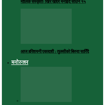
मौलिक संस्कृतिः खिर खाएर मनाइँदै साउन १५
आज हरिशयनी एकादशी : तुलसीको बिरुवा सारिँदै
मनोरन्जन