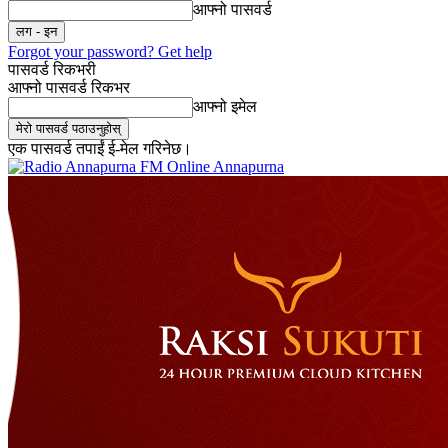
आफ्नो पासवर्ड
Forgot your password? Get help
पासवर्ड रिकभरी
आफ्नो पासवर्ड रिकभर
आफ्नो इमेल
एक पासवर्ड तपाईं ई-मेल गरिनेछ।
Online Annapurna