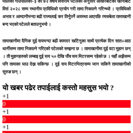
मालिका गाँउपालिका-३ का ७२ वर्षीय विसराम पटेलका अनुसार ओखरबोटको खानीबाट
विसं २०२८ सम्म स्थानीय प्रविधिको प्रयोग गरी तामा निकाल्ने गरिन्थ्यो । प्रविधिको
अभाव र आम्दानीभन्दा बढी राज्यलाई कर तिर्नुपर्ने अवस्था आएपछि त्यसबेला तामाखानी
बन्द भएको पटेलले बताउनुभयो ।
तामाखानीमा दैनिक दुई सयभन्दा बढी कामदर खटिनुका साथै प्रत्येक दिन सात÷आठ
धार्नीसम्म तामा निकाल्ने गरिएको पटेलको सम्झना छ । तामाखानीमा दुई वटा मुहान छन्
। ती मुहानहरुको लम्बाइ दुई सय ५० देखि पाँच सय मिटरसम्म रहेको छ । यहाँ अझैसम्म
पनि तामाका घाउ देख्न सकिन्छ । दुई सय मिटरभित्रसम्म जान सकिने तामाखानीको
सुरुङ छन् ।
यो खबर पढेर तपाईलाई कस्तो महसुस भयो ?
+1
0
+1
0
+1