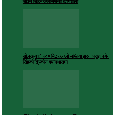
जीवन जिउने कलासम्बन्धी कार्यशाला
सोलुखुम्बुको १०५ मिटर अग्लो जुम्लिया झरना प्राज्ञ नगेन
सिंहको त्रिकोण क्यानभासमा