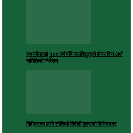
स्थानीयलाई १०० रुपैयाँमै जलविद्युत्‌को शेयर दिन अर्थ
समितिको निर्देशन
बिहीबारका लागि तोकियो विदेशी मुद्राको विनिमयदर