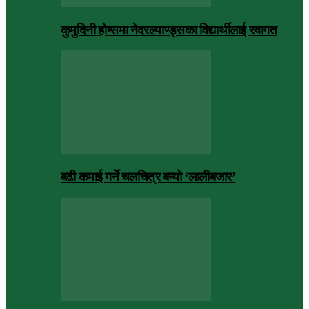
कुमुदिनी होम्समा नेदरल्याण्ड्सका विद्यार्थीलाई स्वागत
बढी कमाई गर्ने चलचित्र बन्यो ‘लालीबजार’