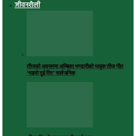
जीवनशैली
तीजको अवसरमा अम्बिका भण्डारीको भावुक तीज गीत
‘भइयो दुई तिर’ सार्वजनिक