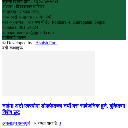
सुचना बिभाग दर्ता : १३२८/०७५/७६
अध्यक्ष : विश्वशंखर पालिखे
सम्पादक : सञ्जय मल्ल
कार्यकारी सम्पादक : सबिन रेग्मी
महा–प्रबन्धक : नारायण पौडेल Pokhara-4, Gairapatan, Nepal
Contact: 061-54324
annapurnanews@gmail.com
हामीलाई पालन
© Developed by :
Ashish Puri
बढी कथाहरू
नाईमा अटो एक्स्पोमा डोङफेङका नयाँ बस सार्वजनिक हुने, बुकिङमा
विशेष छुट
अनलाइन अन्नपूर्ण
-
५ घण्टा अगाडि
0