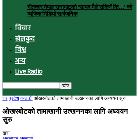
गीतकार नेपाल रानाभाटको ‘सायद मैले सकिनँ कि…’ को
म्युजिक भिडियो सार्वजनिक
विचार
खेलकुद
विश्व
अन्य
Live Radio
घर
प्रदेश
गण्डकी
ओखरबोटको तामाखानी उत्खननका लागि अध्ययन सुरु
ओखरबोटको तामाखानी उत्खननका लागि अध्ययन
सुरु
द्वारा
अनलाइन अन्नपूर्ण