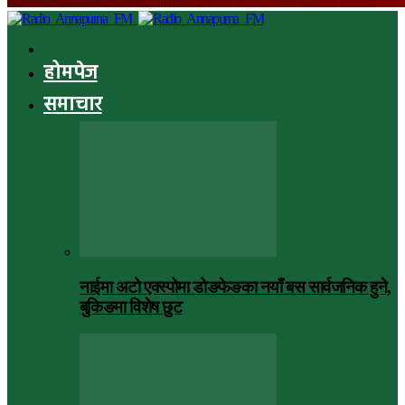
होमपेज
समाचार
नाईमा अटो एक्स्पोमा डोङफेङका नयाँ बस सार्वजनिक हुने,
बुकिङमा विशेष छुट