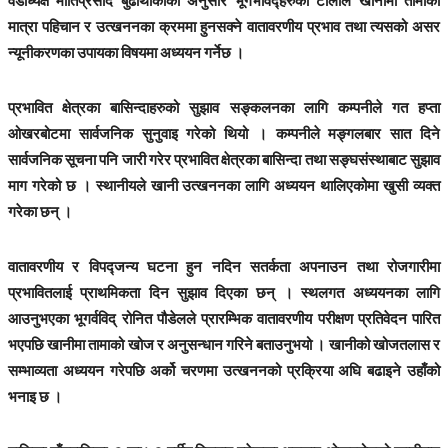
वडाध्यक्ष मोतिप्रसाद बुढाथोकीका अनुसार भूगर्भविद्हरुको टोलीले खानीमा तामाको
मात्रा पहिचान र उत्खननका क्रममा हुनसक्ने वातावरणीय प्रभाव तथा त्यसको असर
न्यूनीकरणका उपायका विषयमा अध्ययन गर्नेछ ।
प्रभावित क्षेत्रका बासिन्दाहरुको सुझाव सङ्कलनका लागि कम्पनीले गत हप्ता
ओखरबोटमा सार्वजनिक सुनुवाइ गरेको थियो । कम्पनीले मङ्गलबार सात दिने
सार्वजनिक सूचना पनि जारी गरेर प्रभावित क्षेत्रका बासिन्दा तथा सङ्घसंस्थाबाट सुझाव
माग गरेको छ । स्थानीयले खानी उत्खननका लागि अध्ययन थालिएकोमा खुसी व्यक्त
गरेका छन् ।
वातावरणीय र विपद्जन्य घटना हुन नदिन सतर्कता अपनाउन तथा रोजगारीमा
प्रभावितलाई प्राथमिकता दिन सुझाव दिएका छन् । स्थलगत अध्ययनका लागि
आउनुभएका भूगर्वविद् रोनित पौडेलले प्रारम्भिक वातावरणीय परीक्षण प्रतिवेदन पारित
भएपछि खानीमा तामाको खोज र अनुसन्धान गरिने बताउनुभयो । खानीको खोजतलास र
सम्भाव्यता अध्ययन गरेपछि अर्को चरणमा उत्खननको प्रक्रिया अघि बढाइने उहाँको
भनाइ छ ।