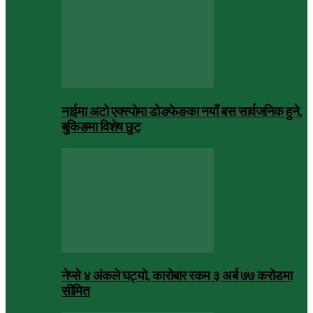
नाईमा अटो एक्स्पोमा डोङफेङका नयाँ बस सार्वजनिक हुने,
बुकिङमा विशेष छुट
नेप्से ४ अंकले घट्यो, कारोबार रकम ३ अर्ब ७७ करोडमा
सीमित