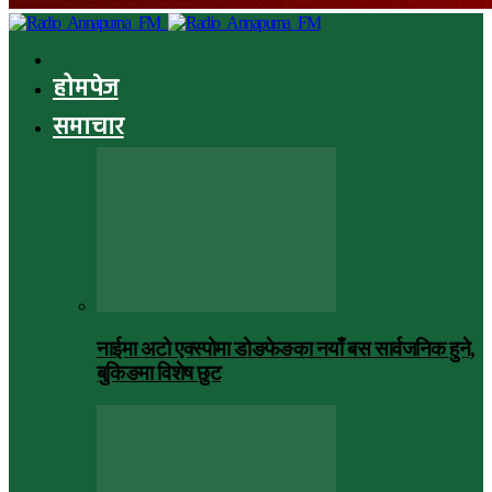
होमपेज
समाचार
नाईमा अटो एक्स्पोमा डोङफेङका नयाँ बस सार्वजनिक हुने,
बुकिङमा विशेष छुट