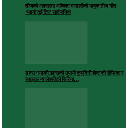
तीजको अवसरमा अम्बिका भण्डारीको भावुक तीज गीत
‘भइयो दुई तिर’ सार्वजनिक
डान्स गण्डकी डान्सको उपाधी कुमुदिनी होम्सकी सेफिका र
स्पाइरल ग्यालेक्सीकी सिरिना…