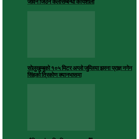
जीवन जिउने कलासम्बन्धी कार्यशाला
सोलुखुम्बुको १०५ मिटर अग्लो जुम्लिया झरना प्राज्ञ नगेन
सिंहको त्रिकोण क्यानभासमा