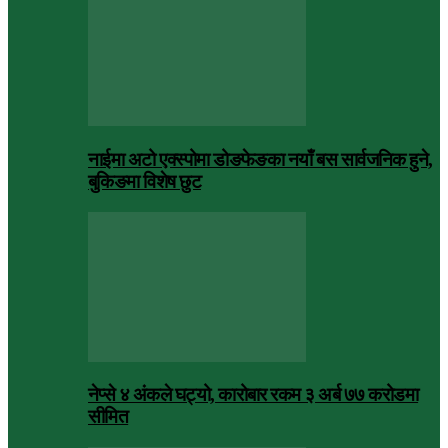
नाईमा अटो एक्स्पोमा डोङफेङका नयाँ बस सार्वजनिक हुने,
बुकिङमा विशेष छुट
नेप्से ४ अंकले घट्यो, कारोबार रकम ३ अर्ब ७७ करोडमा
सीमित