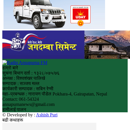
हाम्रो बारे
सुचना बिभाग दर्ता : १३२८/०७५/७६
अध्यक्ष : विश्वशंखर पालिखे
सम्पादक : सञ्जय मल्ल
कार्यकारी सम्पादक : सबिन रेग्मी
महा–प्रबन्धक : नारायण पौडेल Pokhara-4, Gairapatan, Nepal
Contact: 061-54324
annapurnanews@gmail.com
हामीलाई पालन
© Developed by :
Ashish Puri
बढी कथाहरू