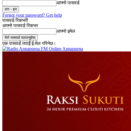
आफ्नो पासवर्ड
Forgot your password? Get help
पासवर्ड रिकभरी
आफ्नो पासवर्ड रिकभर
आफ्नो इमेल
एक पासवर्ड तपाईं ई-मेल गरिनेछ।
Online Annapurna