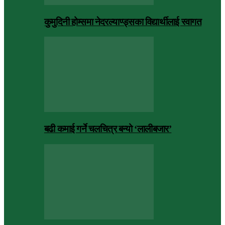
कुमुदिनी होम्समा नेदरल्याण्ड्सका विद्यार्थीलाई स्वागत
बढी कमाई गर्ने चलचित्र बन्यो ‘लालीबजार’