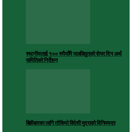
स्थानीयलाई १०० रुपैयाँमै जलविद्युत्‌को शेयर दिन अर्थ
समितिको निर्देशन
बिहीबारका लागि तोकियो विदेशी मुद्राको विनिमयदर