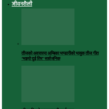
जीवनशैली
तीजको अवसरमा अम्बिका भण्डारीको भावुक तीज गीत
‘भइयो दुई तिर’ सार्वजनिक