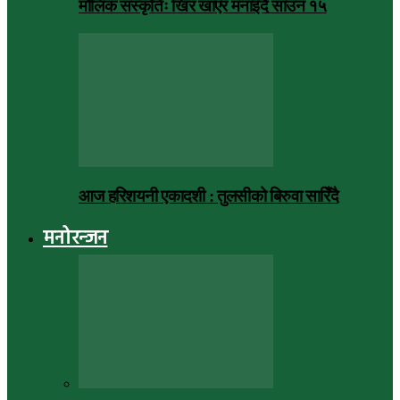
मौलिक संस्कृतिः खिर खाएर मनाइँदै साउन १५
आज हरिशयनी एकादशी : तुलसीको बिरुवा सारिँदै
मनोरन्जन