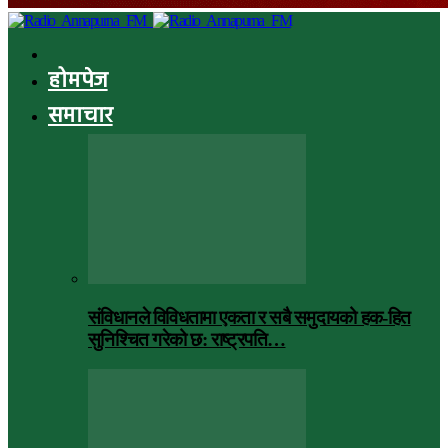
होमपेज
समाचार
संविधानले विविधतामा एकता र सबै समुदायको हक-हित
सुनिश्चित गरेको छ: राष्ट्रपति…