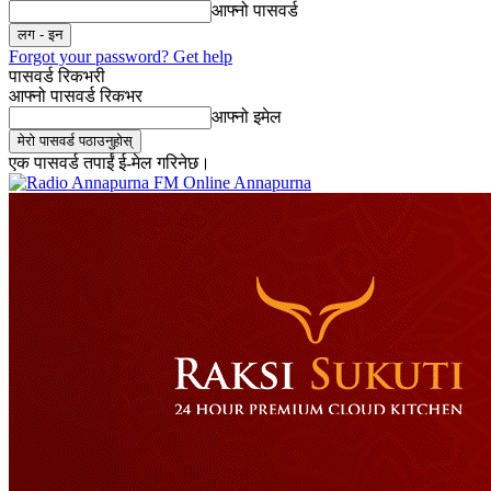
आफ्नो पासवर्ड
Forgot your password? Get help
पासवर्ड रिकभरी
आफ्नो पासवर्ड रिकभर
आफ्नो इमेल
एक पासवर्ड तपाईं ई-मेल गरिनेछ।
Online Annapurna