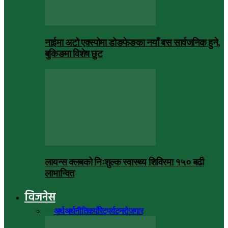
नाईमा अटो एक्स्पोमा डोङफेङका नयाँ बस सार्वजनिक हुने,
बुकिङमा विशेष छुट
लायन्स क्लबको निःशुल्क स्वास्थ्य शिविरमा १५० बढी
लाभान्वित
विजनेस
सबै
अर्थ
अर्थनीति
कर्पोरेट
पर्यटन
रोजगार