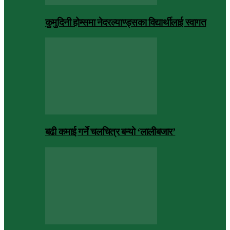
कुमुदिनी होम्समा नेदरल्याण्ड्सका विद्यार्थीलाई स्वागत
बढी कमाई गर्ने चलचित्र बन्यो ‘लालीबजार’