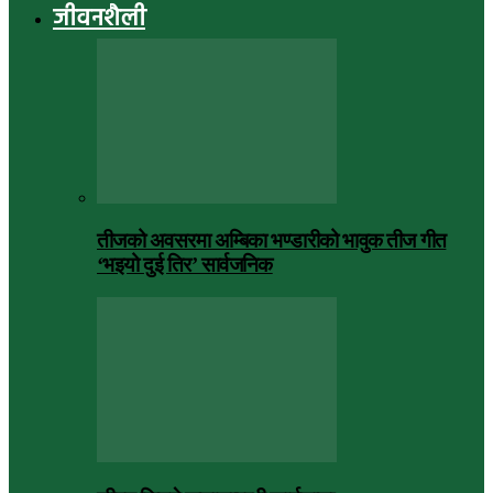
जीवनशैली
तीजको अवसरमा अम्बिका भण्डारीको भावुक तीज गीत
‘भइयो दुई तिर’ सार्वजनिक