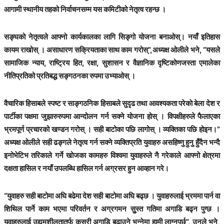
आगामी स्थानीय तहको निर्वाचनसम्म यस कमिटीको नेतृत्व रहन्छ ।
सङ्घको नेतृत्वले आफ्नो कार्यकालका लागि सिङ्गो योजना बनाओस्। नयाँ इतिहास
कायम राखोस् । असाधारण सक्रियताका साथ काम गरोस्”,अध्यक्ष ओलीले भने, “यसले
सामाजिक न्याय, राष्ट्रिय हित, रक्षा, सुशासन र वैज्ञानिक दृष्टिकोणजस्ता एमालेका
नीतिप्रतिको प्रतिबद्ध सङ्गठनका रुपमा उभ्याओस् ।
वैचारिक हिसाबले स्पष्ट र साङ्गठनिक हिसाबले सुदृढ तथा आवश्यकता परेकाे बेला देश र
पार्टीका पक्षमा जुझारुरुपमा आन्दोलन गर्न सक्ने योजना होस् । विपक्षीहरुले फैलाएका
भ्रमपूर्ण प्रचारको खण्डन गरोस् । सही बाटोका पछि लागोस् । व्यक्तिका पछि होइन।”
अध्यक्ष ओलीले सही ढङ्गले नेतृत्व गर्न सक्ने व्यक्तिप्रति युवाहरु असहिष्णु हुनु हुँदैन भन्दै
इनोभेटिभ तरिकाले गर्ने खोजका कामहरु विश्वमा युवाहरुले नै गरेकाले आफ्नो क्षेत्रमा
दक्षता हासिल र नयाँ उपलब्धि हासिल गर्न अग्रसर हुन आव्हान गरे।
“युवाहरु सही बाटोमा अघि बढेमा देश सही बाटोमा अघि बढ्छ । युवाहरुलाई भ्रममा पार्न वा
शिथिल पार्ने काम भएमा परिवर्तन र अग्रगमन सुुस्त गतिमा अगाडि बढ्न पुग्छ ।
युवाहरुलाई उद्यमशीलतातर्फ कसरी अगाडि बढाउने भन्नेमा हामी लाग्नुपर्छ”, उनले भने,