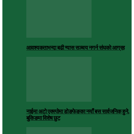
आवश्यकताभन्दा बढी ग्यास सञ्चय नगर्न संघकाे आग्रह
नाईमा अटो एक्स्पोमा डोङफेङका नयाँ बस सार्वजनिक हुने,
बुकिङमा विशेष छुट