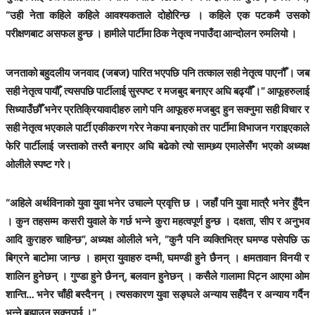
“उही नेता कहिले कहिले आवश्यकताले दोहोरिन्छ । कहिले एक पटकमै उसको
परीक्षणबाट असफल हुन्छ । हामीले पार्टीमा ठिक नेतृत्व नपाउँदा आन्दोलन रुमलियो ।
जनताको बहुदलीय जनवाद (जबज) पारित भएपछि पनि तत्काल सही नेतृत्व पाएनौँ । जब
सही नेतृत्व पायौँ, त्यसपछि पार्टीलाई सुस्पष्ट र मजबुद बनाएर अघि बढ्यौँ ।” आफूहरुलाई
सिध्याउँछौँ भनेर प्रतिक्रियावादीहरु लागे पनि आफूहरु मजबुद हुन सक्नुमा सही विचार र
सही नेतृत्व भएकाले पार्टी एकीकरण गरेर नेकपा बनाएको तर पार्टीमा विभाजन गराइएकाले
फेरि पार्टीलाई जस्ताको तस्तै बनाएर अघि बढेको त्यो सामथ्र्य एमालेसँग भएको अध्यक्ष
ओलीले स्पष्ट गरे।
“अहिले अर्थविनाको युवा युवा भनेर उचाल्ने प्रवृत्ति छ । जहाँ पनि युवा मात्रै भनेर हुँदैन
। कुन तहसम्म कसरी युवाले के गर्छ भन्ने कुरा महत्वपूर्ण हुन्छ । दक्षता, सीप र अनुभव
आदि कुराहरु चाहिन्छ”, अध्यक्ष ओलीले भने, “कुनै पनि व्यक्तिभित्र घमण्ड पसेपछि ऊ
बिग्रने बाटोमा जान्छ । हाम्रा युवाहरु दम्भी, घमण्डी हुने छैनन् । क्षमतावान विनयी र
शालिन हुनेछन् । गुण्डा हुने छैनन्, बलवान हुनेछन् । कसैले गालामा पिट्न आएमा ओम
शान्ति… भनेर चाँही बस्दैनन् । त्यसकारण युवा सङ्घले अन्याय सहँदैन र अन्याय गर्दैन
भन्ने बुझाउन सक्नुपर्छ ।”