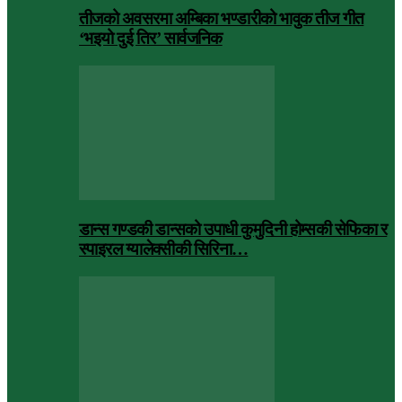
तीजको अवसरमा अम्बिका भण्डारीको भावुक तीज गीत
‘भइयो दुई तिर’ सार्वजनिक
डान्स गण्डकी डान्सको उपाधी कुमुदिनी होम्सकी सेफिका र
स्पाइरल ग्यालेक्सीकी सिरिना…