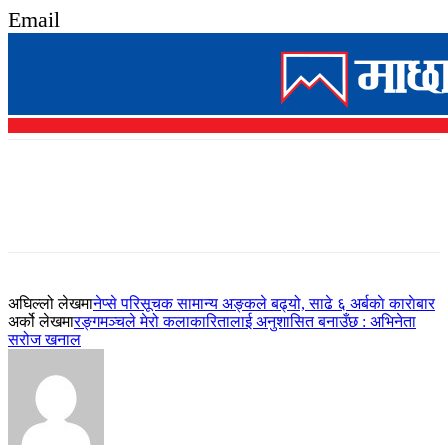
Email
अघिल्लो लेखमा
नेप्से परिसूचक सामान्य अङ्कले बढ्यो, साढे ६ अर्बकाे काराेबार
अर्को लेखमा
रङ्गमञ्चले मेरो कलाकारितालाई अनुशासित बनाउँछ : अभिनेता
सरोज खनाल