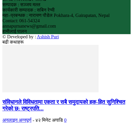
सम्पादक : सञ्जय मल्ल
कार्यकारी सम्पादक : सबिन रेग्मी
महा–प्रबन्धक : नारायण पौडेल Pokhara-4, Gairapatan, Nepal
Contact: 061-54324
annapurnanews@gmail.com
हामीलाई पालन
© Developed by :
Ashish Puri
बढी कथाहरू
संविधानले विविधतामा एकता र सबै समुदायको हक-हित सुनिश्चित
गरेको छ: राष्ट्रपति...
अनलाइन अन्नपूर्ण
-
४२ मिनेट अगाडि
0