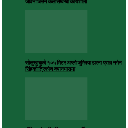
जीवन जिउने कलासम्बन्धी कार्यशाला
सोलुखुम्बुको १०५ मिटर अग्लो जुम्लिया झरना प्राज्ञ नगेन
सिंहको त्रिकोण क्यानभासमा