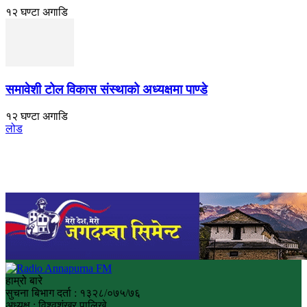
१२ घण्टा अगाडि
समावेशी टोल विकास संस्थाको अध्यक्षमा पाण्डे
१२ घण्टा अगाडि
लोड
हाम्रो बारे
सुचना बिभाग दर्ता : १३२८/०७५/७६
अध्यक्ष : विश्वशंखर पालिखे