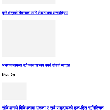
कृषि क्षेत्रको विकासका लागि लेखनाथमा अन्तरक्रिया
आवश्यकताभन्दा बढी ग्यास सञ्चय नगर्न संघकाे आग्रह
सिफारिस
संविधानले विविधतामा एकता र सबै समुदायको हक-हित सुनिश्चित