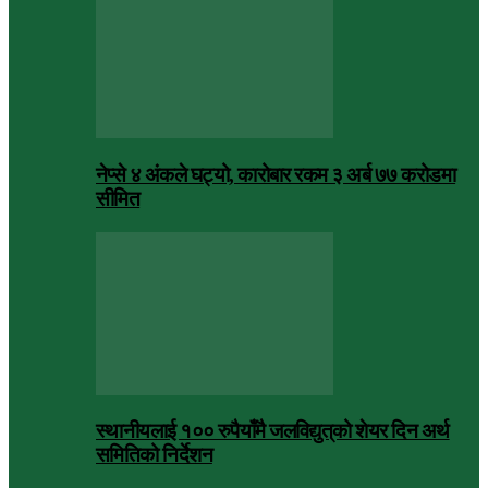
नेप्से ४ अंकले घट्यो, कारोबार रकम ३ अर्ब ७७ करोडमा
सीमित
स्थानीयलाई १०० रुपैयाँमै जलविद्युत्‌को शेयर दिन अर्थ
समितिको निर्देशन