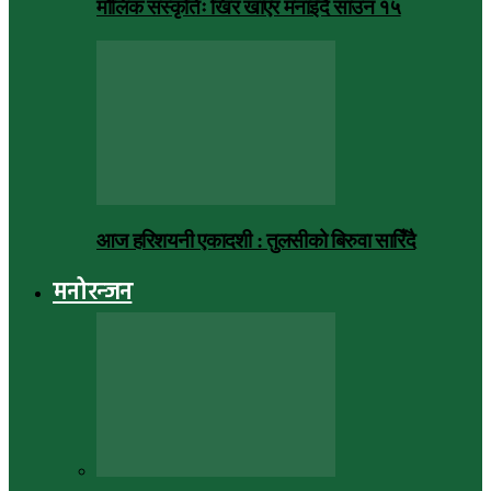
मौलिक संस्कृतिः खिर खाएर मनाइँदै साउन १५
आज हरिशयनी एकादशी : तुलसीको बिरुवा सारिँदै
मनोरन्जन