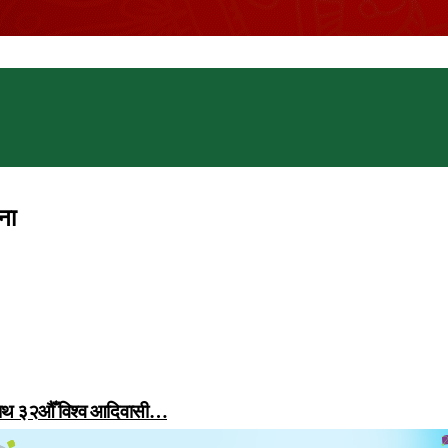
ना
 साथ ३२औँ विश्व आदिवासी…