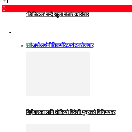
+1
0
‘डिजिटल’ बन्दै खुला बजार कारोबार
विजनेस
सबै
अर्थ
अर्थनीति
कर्पोरेट
पर्यटन
रोजगार
बिहीबारका लागि तोकियो विदेशी मुद्राको विनिमयदर