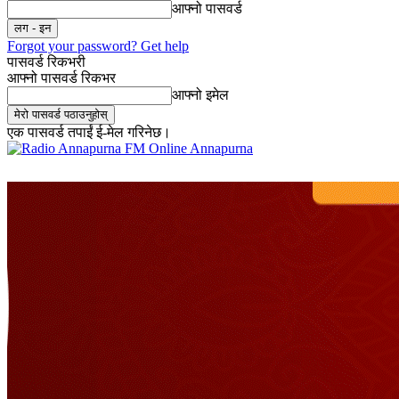
आफ्नो पासवर्ड
Forgot your password? Get help
पासवर्ड रिकभरी
आफ्नो पासवर्ड रिकभर
आफ्नो इमेल
एक पासवर्ड तपाईं ई-मेल गरिनेछ।
Online Annapurna